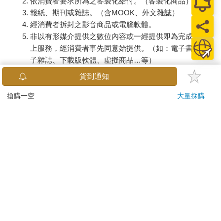
依消費者要求所為之客製化給付。（客製化商品）
報紙、期刊或雜誌。（含MOOK、外文雜誌）
經消費者拆封之影音商品或電腦軟體。
非以有形媒介提供之數位內容或一經提供即為完成之線
上服務，經消費者事先同意始提供。（如：電子書、電
子雜誌、下載版軟體、虛擬商品…等）
已拆封之個人衛生用品。（如：內衣褲、刮鬍刀、除毛
貨到通知
刀…等）
若非上列種類商品，均享有到貨7天的猶豫期（含例假
搶購一空
大量採購
日）。
辦理退換貨時，商品（組合商品恕無法接受單獨退貨）必須
是您收到商品時的原始狀態（包含商品本體、配件、贈品、
保證書、所有附隨資料文件及原廠內外包裝…等），請勿直
接使用原廠包裝寄送，或於原廠包裝上黏貼紙張或書寫文
字。
退回商品若無法回復原狀，將請您負擔回復原狀所需費用，
嚴重時將影響您的退貨權益。