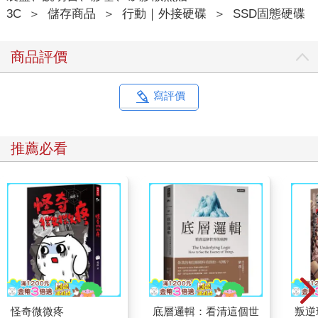
3C
＞
儲存商品
＞
行動｜外接硬碟
＞
SSD固態硬碟
商品評價
寫評價
推薦必看
怪奇微微疼
底層邏輯：看清這個世
叛逆