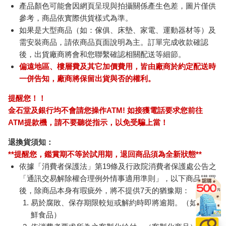
產品顏色可能會因網頁呈現與拍攝關係產生色差，圖片僅供
參考，商品依實際供貨樣式為準。
如果是大型商品（如：傢俱、床墊、家電、運動器材等）及
需安裝商品，請依商品頁面說明為主。訂單完成收款確認
後，出貨廠商將會和您聯繫確認相關配送等細節。
偏遠地區、樓層費及其它加價費用，皆由廠商於約定配送時
一併告知，廠商將保留出貨與否的權利。
提醒您！！
金石堂及銀行均不會請您操作ATM! 如接獲電話要求您前往
ATM提款機，請不要聽從指示，以免受騙上當！
退換貨須知：
**提醒您，鑑賞期不等於試用期，退回商品須為全新狀態**
依據「消費者保護法」第19條及行政院消費者保護處公告之
「通訊交易解除權合理例外情事適用準則」，以下商品購買
後，除商品本身有瑕疵外，將不提供7天的猶豫期：
易於腐敗、保存期限較短或解約時即將逾期。（如：生
鮮食品）