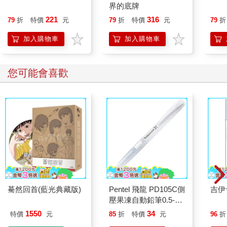
界的底牌
221
316
79
折
特價
元
79
折
特價
元
79
折
加入購物車
加入購物車
您可能會喜歡
驀然回首(藍光典藏版)
Pentel 飛龍 PD105C側
吉伊
壓果凍自動鉛筆0.5-白
桿
1550
34
特價
元
85
折
特價
元
96
折