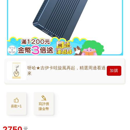
呀哈★吉伊卡哇旋風再起，精選周邊看過
加購
來
寫評價
喜歡+1
賺金幣
2750
元