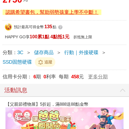
認購希望書包，幫助弱勢孩童上學不中斷！
135
預計最高可得金幣
點
?
100累1點 4點抵1元
HAPPY GO享
折抵無上限
分類：
3C
＞
儲存商品
＞
行動｜外接硬碟
＞
SSD固態硬碟
追蹤
信用卡分期：
6
期
0
利率 每期
458
元
更多分期
活動訊息
【父親節禮物展】5折起，滿888送88點金幣