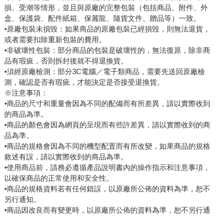
損、受潮等情形，並且與原廠的完整包裝（包括商品、附件、外
盒、保護袋、配件紙箱、保麗龍、隨貨文件、贈品等）一致。
•原廠包裝未損毀：如果商品的原廠包裝已經損毀，則無法退貨，
或者需要扣除重新包裝的費用。
•非破壞性包裝：部分商品的包裝是破壞性的，無法復原，除非商
品有瑕疵，否則拆封後就不得退換貨。
•須經原廠檢測：部分3C電腦／電子類商品，需要先送回原廠檢
測，確認是否有瑕疵，才能決定是否接受退換貨。
※注意事項：
•商品的尺寸和重量會因為不同的配備而有所差異，請以實際收到
的商品為準。
•商品的顏色會因為網頁的呈現而有些許差異，請以實際收到的商
品為準。
•商品的規格會因為不同的機型配置而有所改變，如果商品的規格
敘述有誤，請以實際收到的商品為準。
•使用商品前，請務必遵循產品說明書內的操作指示和注意事項，
以確保商品的正常使用和安全性。
•商品的規格資料若有任何錯誤，以原廠所公佈的資料為準，恕不
另行通知。
•商品因改良而有變更時，以原廠所公佈的資料為準，恕不另行通