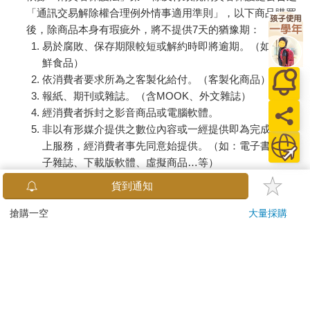
「通訊交易解除權合理例外情事適用準則」，以下商品購買
後，除商品本身有瑕疵外，將不提供7天的猶豫期：
易於腐敗、保存期限較短或解約時即將逾期。（如：生
鮮食品）
依消費者要求所為之客製化給付。（客製化商品）
報紙、期刊或雜誌。（含MOOK、外文雜誌）
經消費者拆封之影音商品或電腦軟體。
非以有形媒介提供之數位內容或一經提供即為完成之線
上服務，經消費者事先同意始提供。（如：電子書、電
子雜誌、下載版軟體、虛擬商品…等）
已拆封之個人衛生用品。（如：內衣褲、刮鬍刀、除毛
貨到通知
刀…等）
若非上列種類商品，均享有到貨7天的猶豫期（含例假
搶購一空
大量採購
日）。
辦理退換貨時，商品（組合商品恕無法接受單獨退貨）必須
是您收到商品時的原始狀態（包含商品本體、配件、贈品、
保證書、所有附隨資料文件及原廠內外包裝…等），請勿直
接使用原廠包裝寄送，或於原廠包裝上黏貼紙張或書寫文