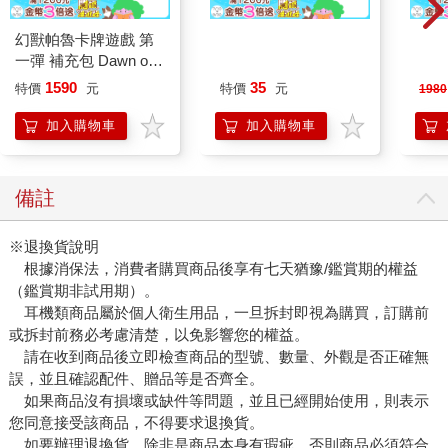
幻獸帕魯卡牌遊戲 第
蝦米與毛孩_平面防護
【友
一彈 補充包 Dawn of
口罩（2入）
式冷風
Palpagos（日文版一
按鍵
1590
35
特價
元
特價
元
1980
盒）
加入購物車
加入購物車
備註
※退換貨說明
根據消保法，消費者購買商品後享有七天猶豫/鑑賞期的權益
（鑑賞期非試用期）。
耳機類商品屬於個人衛生用品，一旦拆封即視為購買，訂購前
或拆封前務必考慮清楚，以免影響您的權益。
請在收到商品後立即檢查商品的型號、數量、外觀是否正確無
誤，並且確認配件、贈品等是否齊全。
如果商品沒有損壞或缺件等問題，並且已經開始使用，則表示
您同意接受該商品，不得要求退換貨。
如要辦理退換貨，除非是商品本身有瑕疵，否則商品必須符合