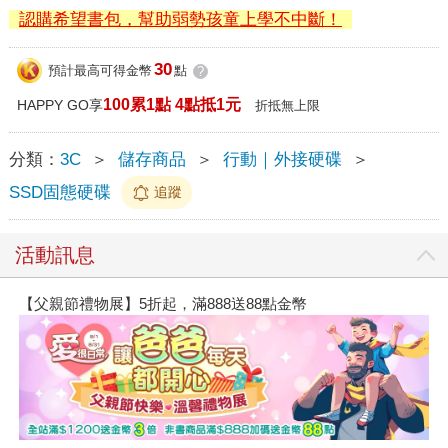
認購希望書包，幫助弱勢孩童上學不中斷！
30
預計最高可得金幣
點
?
100累1點 4點抵1元
HAPPY GO享
折抵無上限
分類：
3C
＞
儲存商品
＞
行動｜外接硬碟
＞
SSD固態硬碟
追蹤
活動訊息
【父親節禮物展】5折起，滿888送88點金幣