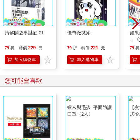
請解開故事謎底 01
怪奇微微疼
如果
：《
喵》
229
221
79
折
特價
元
79
折
特價
元
79
折
【首
加入購物車
加入購物車
您可能會喜歡