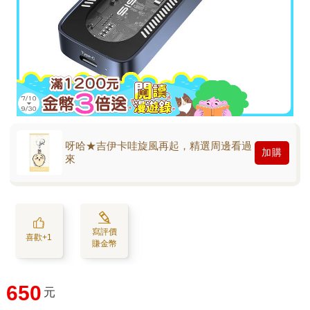
呀哈★吉伊卡哇旋風再起，精選周邊看過
加購
來
寫評價
喜歡+1
賺金幣
650
元