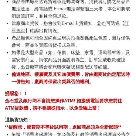
商品將由廠商透過貨運或是郵局寄送。消費者訂購之商品若
無法送達，經電話或 E-mail無法聯繫逾三天者，本公司將取
消該筆訂單，並且全額退款。
當廠商出貨後，您會收到E-mail出貨通知，您也可透過【
訂
單查詢
】確認出貨情況。
產品顏色可能會因網頁呈現與拍攝關係產生色差，圖片僅供
參考，商品依實際供貨樣式為準。
如果是大型商品（如：傢俱、床墊、家電、運動器材等）及
需安裝商品，請依商品頁面說明為主。訂單完成收款確認
後，出貨廠商將會和您聯繫確認相關配送等細節。
偏遠地區、樓層費及其它加價費用，皆由廠商於約定配送時
一併告知，廠商將保留出貨與否的權利。
提醒您！！
金石堂及銀行均不會請您操作ATM! 如接獲電話要求您前往
ATM提款機，請不要聽從指示，以免受騙上當！
退換貨須知：
**提醒您，鑑賞期不等於試用期，退回商品須為全新狀態**
依據「消費者保護法」第19條及行政院消費者保護處公告之