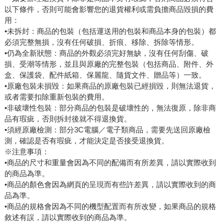
以下條件，否則可能會影響您的退貨權利或需負擔商品毀損的費
用：
•未拆封：商品的包裝（包括運送用的包裝和商品本身的包裝）都
必須完整無損，沒有任何破損、折痕、移除、拆除等情形。
•仍為全新狀態：商品的外觀必須完好無缺，沒有任何刮傷、破
損、受潮等情形，並且與原廠的完整包裝（包括商品、附件、外
盒、保護袋、配件紙箱、保麗龍、隨貨文件、贈品等）一致。
•原廠包裝未損毀：如果商品的原廠包裝已經損毀，則無法退貨，
或者需要扣除重新包裝的費用。
•非破壞性包裝：部分商品的包裝是破壞性的，無法復原，除非商
品有瑕疵，否則拆封後就不得退換貨。
•須經原廠檢測：部分3C電腦／電子類商品，需要先送回原廠檢
測，確認是否有瑕疵，才能決定是否接受退換貨。
※注意事項：
•商品的尺寸和重量會因為不同的配備而有所差異，請以實際收到
的商品為準。
•商品的顏色會因為網頁的呈現而有些許差異，請以實際收到的商
品為準。
•商品的規格會因為不同的機型配置而有所改變，如果商品的規格
敘述有誤，請以實際收到的商品為準。