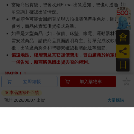
當廠商出貨後，您會收到E-mail出貨通知，您也可透過【
訂
單查詢
】確認出貨情況。
產品顏色可能會因網頁呈現與拍攝關係產生色差，圖片僅供
參考，商品依實際供貨樣式為準。
如果是大型商品（如：傢俱、床墊、家電、運動器材等）及
會
需安裝商品，請依商品頁面說明為主。訂單完成收款確認
後，出貨廠商將會和您聯繫確認相關配送等細節。
員
偏遠地區、樓層費及其它加價費用，皆由廠商於約定配送時
日
一併告知，廠商將保留出貨與否的權利。
提醒您！！
金石堂及銀行均不會請您操作ATM! 如接獲電話要求您前往
ATM提款機，請不要聽從指示，以免受騙上當！
退換貨須知：
**提醒您，鑑賞期不等於試用期，退回商品須為全新狀態**
依據「消費者保護法」第19條及行政院消費者保護處公告之
「通訊交易解除權合理例外情事適用準則」，以下商品購買
後，除商品本身有瑕疵外，將不提供7天的猶豫期：