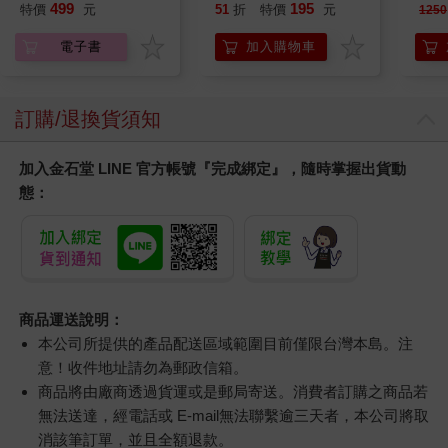
我療癒聖經（長銷典
水晶貼紙 手帳貼 裝飾
499
195
特價
元
51
折
特價
元
1250
藏）
貼紙 手機貼紙 小八貓
兔兔 Chiikawa
電子書
加入購物車
訂購/退換貨須知
加入金石堂 LINE 官方帳號『完成綁定』，隨時掌握出貨動
態：
商品運送說明：
本公司所提供的產品配送區域範圍目前僅限台灣本島。注
意！收件地址請勿為郵政信箱。
商品將由廠商透過貨運或是郵局寄送。消費者訂購之商品若
無法送達，經電話或 E-mail無法聯繫逾三天者，本公司將取
消該筆訂單，並且全額退款。