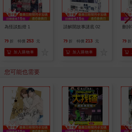
為怪談點燈 1
請解開故事謎底 02
刪掉
253
213
79
折
特價
元
79
折
特價
元
79
折
加入購物車
加入購物車
您可能也需要