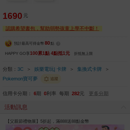
1690
元
認購希望書包，幫助弱勢孩童上學不中斷！
80
預計最高可得金幣
點
?
100累1點 4點抵1元
HAPPY GO享
折抵無上限
分類：
3C
＞
娛樂電玩| 卡牌
＞
集換式卡牌
＞
Pokemon寶可夢
追蹤
信用卡分期：
6
期
0
利率 每期
282
元
更多分期
活動訊息
【父親節禮物展】5折起，滿888送88點金幣