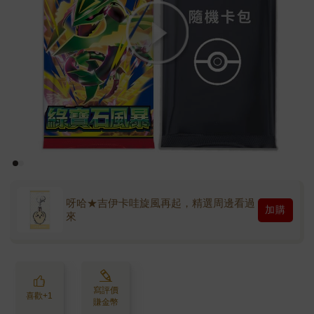
呀哈★吉伊卡哇旋風再起，精選周邊看過
加購
來
寫評價
喜歡+1
賺金幣