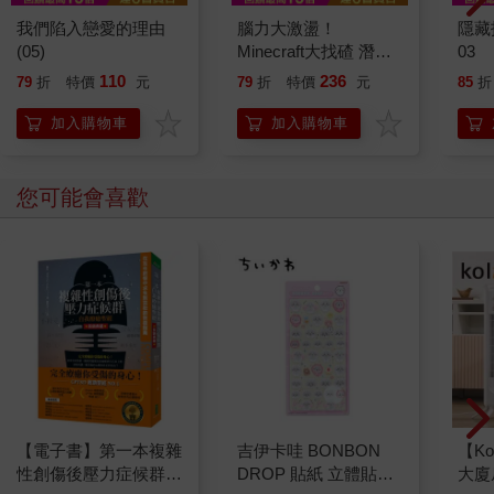
我們陷入戀愛的理由
腦力大激盪！
隱藏
(05)
Minecraft大找碴 潛能
03
激發版
110
236
79
折
特價
元
79
折
特價
元
85
折
加入購物車
加入購物車
您可能會喜歡
【電子書】第一本複雜
吉伊卡哇 BONBON
【Ko
性創傷後壓力症候群自
DROP 貼紙 立體貼紙
大廈扇