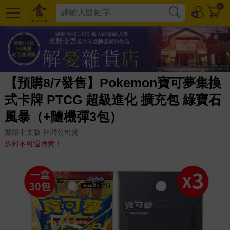
0
【預購8/7發售】Pokemon寶可夢集換
式卡牌 PTCG 超級進化 擴充包 綠寶石
風暴（+隨機彈3包）
繁體中文版 台灣公司貨
拆封不可退換貨！