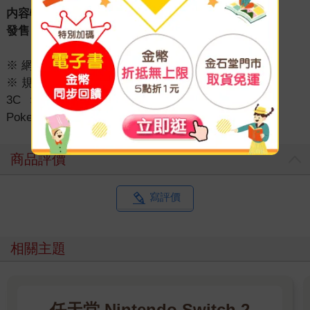
内容物： 隨機收錄5張 / 全76種＋？？？
發售日： 8月7日（五）
※ 網頁圖片為商品示意圖，屆時將以實體商品為準。
※ 規格說明僅供參考，如有異動請依官方公告為準。
3C
＞
娛樂電玩| 卡牌
＞
集換式卡牌
＞
Pokemon寶可夢
商品評價
寫評價
相關主題
任天堂 Nintendo Switch 2