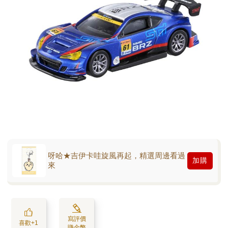
呀哈★吉伊卡哇旋風再起，精選周邊看過
加購
來
寫評價
喜歡+1
賺金幣