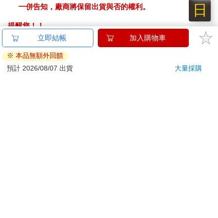
日
一併告知，廠商將保留出貨與否的權利。
提醒您！！
金石堂及銀行均不會請您操作ATM! 如接獲電話要求您前往
ATM提款機，請不要聽從指示，以免受騙上當！
退換貨須知：
**提醒您，鑑賞期不等於試用期，退回商品須為全新狀態**
依據「消費者保護法」第19條及行政院消費者保護處公告之
「通訊交易解除權合理例外情事適用準則」，以下商品購買
後，除商品本身有瑕疵外，將不提供7天的猶豫期：
易於腐敗、保存期限較短或解約時即將逾期。（如：生
鮮食品）
依消費者要求所為之客製化給付。（客製化商品）
報紙、期刊或雜誌。（含MOOK、外文雜誌）
經消費者拆封之影音商品或電腦軟體。
非以有形媒介提供之數位內容或一經提供即為完成之線
上服務，經消費者事先同意始提供。（如：電子書、電
子雜誌、下載版軟體、虛擬商品…等）