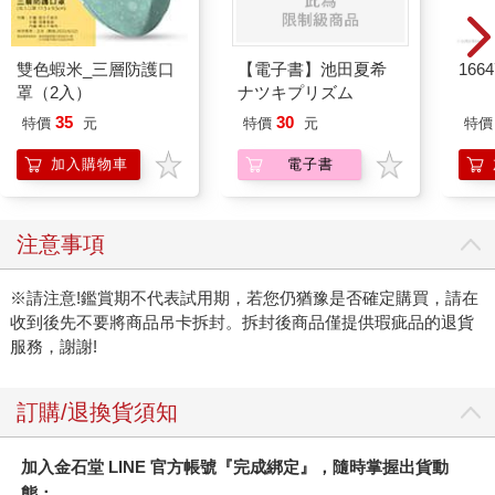
雙色蝦米_三層防護口
【電子書】池田夏希
166
罩（2入）
ナツキプリズム
35
30
特價
元
特價
元
特價
加入購物車
電子書
注意事項
※請注意!鑑賞期不代表試用期，若您仍猶豫是否確定購買，請在
收到後先不要將商品吊卡拆封。拆封後商品僅提供瑕疵品的退貨
服務，謝謝!
訂購/退換貨須知
加入金石堂 LINE 官方帳號『完成綁定』，隨時掌握出貨動
態：