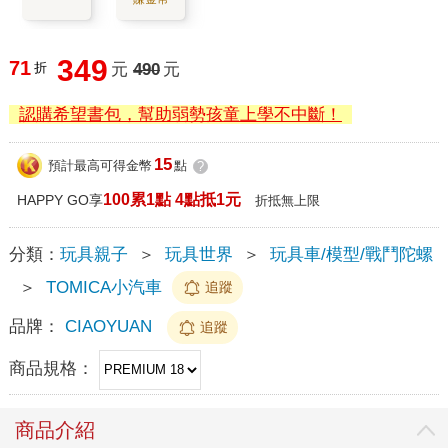
349
71
折
元
490
元
認購希望書包，幫助弱勢孩童上學不中斷！
15
預計最高可得金幣
點
?
100累1點 4點抵1元
HAPPY GO享
折抵無上限
分類：
玩具親子
＞
玩具世界
＞
玩具車/模型/戰鬥陀螺
＞
TOMICA小汽車
追蹤
品牌：
CIAOYUAN
追蹤
商品規格：
商品介紹