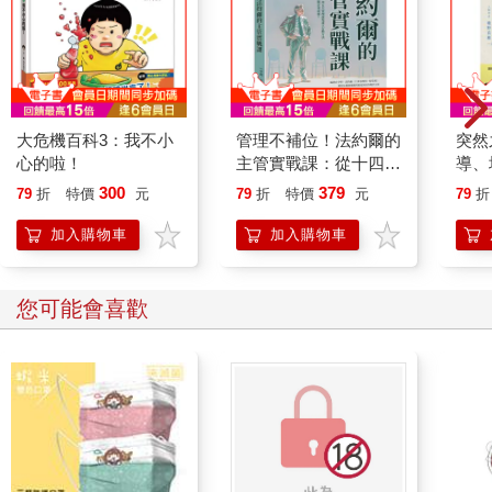
大危機百科3：我不小
管理不補位！法約爾的
突然
心的啦！
主管實戰課：從十四項
導、
管理原則看清工作秩
《一
300
379
79
折
特價
元
79
折
特價
元
79
折
序，用五大管理流程建
立行動方法，帶領團隊
加入購物車
加入購物車
擺脫忙亂與空轉，穩定
推動企業前進！
您可能會喜歡