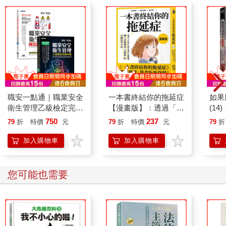
職安一點通｜職業安全
一本書終結你的拖延症
如果
衛生管理乙級檢定完勝
【漫畫版】：透過「小
(1
攻略｜2026版(套書)
行動」打開大腦的行動
貓漫
750
237
79
折
特價
元
79
折
特價
元
79
折
開關，懶人也能變身
「行動派」的37個科
加入購物車
加入購物車
學方法
您可能也需要