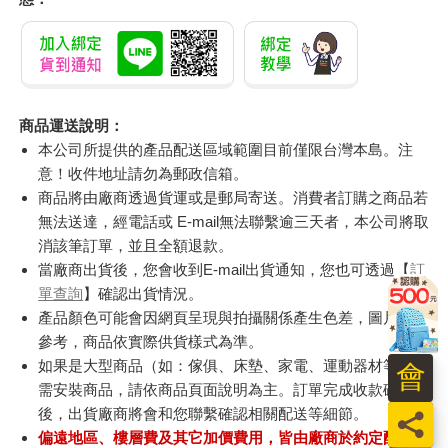
商品運送說明：
本公司所提供的產品配送區域範圍目前僅限台灣本島。注
意！收件地址請勿為郵政信箱。
商品將由廠商透過貨運或是郵局寄送。消費者訂購之商品若
無法送達，經電話或 E-mail無法聯繫逾三天者，本公司將取
消該筆訂單，並且全額退款。
當廠商出貨後，您會收到E-mail出貨通知，您也可透過【
訂
單查詢
】確認出貨情況。
產品顏色可能會因網頁呈現與拍攝關係產生色差，圖片僅供
參考，商品依實際供貨樣式為準。
如果是大型商品（如：傢俱、床墊、家電、運動器材等）及
會
需安裝商品，請依商品頁面說明為主。訂單完成收款確認
後，出貨廠商將會和您聯繫確認相關配送等細節。
員
偏遠地區、樓層費及其它加價費用，皆由廠商於約定配送時