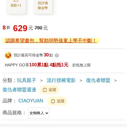
寫評價
喜歡+1
賺金幣
629
8
折
元
790
元
認購希望書包，幫助弱勢孩童上學不中斷！
30
預計最高可得金幣
點
?
100累1點 4點抵1元
HAPPY GO享
折抵無上限
分類：
玩具親子
＞
流行授權電影
＞
復仇者聯盟
＞
復仇者聯盟週邊
追蹤
品牌：
CIAOYUAN
追蹤
商品規格：