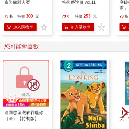
奇岩館殺人案
特殊傳說Ⅲ vol.11
突破
憲」
台灣
300
253
79
折
特價
元
79
折
特價
元
79
折
持與
「日
加入購物車
加入購物車
您可能會喜歡
連同慾望澈底吞噬你
【電
（全）【特裝版】
文：
本搞