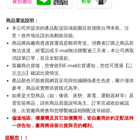
商品運送說明：
本公司所提供的產品配送區域範圍目前僅限台灣本島。注
意！收件地址請勿為郵政信箱。
商品將由廠商透過貨運或是郵局寄送。消費者訂購之商品若
無法送達，經電話或 E-mail無法聯繫逾三天者，本公司將取
消該筆訂單，並且全額退款。
當廠商出貨後，您會收到E-mail出貨通知，您也可透過【
訂
單查詢
】確認出貨情況。
產品顏色可能會因網頁呈現與拍攝關係產生色差，圖片僅供
參考，商品依實際供貨樣式為準。
如果是大型商品（如：傢俱、床墊、家電、運動器材等）及
需安裝商品，請依商品頁面說明為主。訂單完成收款確認
後，出貨廠商將會和您聯繫確認相關配送等細節。
偏遠地區、樓層費及其它加價費用，皆由廠商於約定配送時
一併告知，廠商將保留出貨與否的權利。
提醒您！！