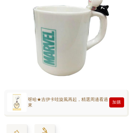
呀哈★吉伊卡哇旋風再起，精選周邊看過
加購
來