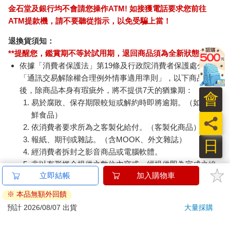
金石堂及銀行均不會請您操作ATM! 如接獲電話要求您前往
ATM提款機，請不要聽從指示，以免受騙上當！
退換貨須知：
**提醒您，鑑賞期不等於試用期，退回商品須為全新狀態**
依據「消費者保護法」第19條及行政院消費者保護處公告之
「通訊交易解除權合理例外情事適用準則」，以下商品購買
後，除商品本身有瑕疵外，將不提供7天的猶豫期：
會
易於腐敗、保存期限較短或解約時即將逾期。（如：生
鮮食品）
員
依消費者要求所為之客製化給付。（客製化商品）
報紙、期刊或雜誌。（含MOOK、外文雜誌）
日
經消費者拆封之影音商品或電腦軟體。
非以有形媒介提供之數位內容或一經提供即為完成之線
上服務，經消費者事先同意始提供。（如：電子書、電
子雜誌、下載版軟體、虛擬商品…等）
已拆封之個人衛生用品。（如：內衣褲、刮鬍刀、除毛
刀…等）
若非上列種類商品，均享有到貨7天的猶豫期（含例假