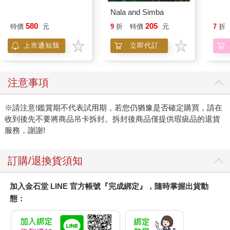
聲】
Nala and Simba
580
205
特價
元
9
折
特價
元
7
折
上市通知我
立即代訂
注意事項
※請注意!鑑賞期不代表試用期，若您仍猶豫是否確定購買，請在
收到後先不要將商品吊卡拆封。拆封後商品僅提供瑕疵品的退貨
服務，謝謝!
訂購/退換貨須知
加入金石堂 LINE 官方帳號『完成綁定』，隨時掌握出貨動
態：