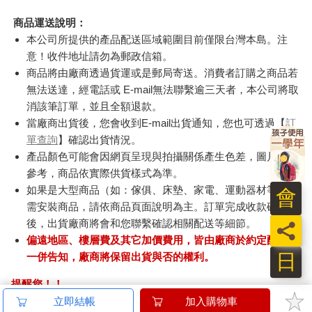
商品運送說明：
本公司所提供的產品配送區域範圍目前僅限台灣本島。注
意！收件地址請勿為郵政信箱。
商品將由廠商透過貨運或是郵局寄送。消費者訂購之商品若
無法送達，經電話或 E-mail無法聯繫逾三天者，本公司將取
消該筆訂單，並且全額退款。
當廠商出貨後，您會收到E-mail出貨通知，您也可透過【
訂
單查詢
】確認出貨情況。
產品顏色可能會因網頁呈現與拍攝關係產生色差，圖片僅供
參考，商品依實際供貨樣式為準。
如果是大型商品（如：傢俱、床墊、家電、運動器材等）及
會
需安裝商品，請依商品頁面說明為主。訂單完成收款確認
後，出貨廠商將會和您聯繫確認相關配送等細節。
員
偏遠地區、樓層費及其它加價費用，皆由廠商於約定配送時
日
一併告知，廠商將保留出貨與否的權利。
提醒您！！
金石堂及銀行均不會請您操作ATM! 如接獲電話要求您前往
立即結帳
加入購物車