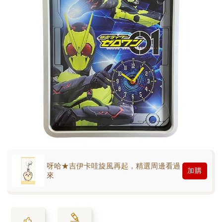
呀哈★吉伊卡哇旋風再起，精選周邊看過
加購
來