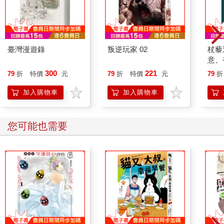
臺灣漫遊錄
叛逆玩家 02
杖藜
意、
恭談
300
221
79
折
特價
元
79
折
特價
元
79
折
想
加入購物車
加入購物車
您可能也需要