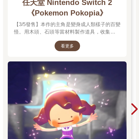
任天堂 Nintendo Switch 2
《Pokemon Pokopia》
【3/5發售】本作的主角是變身成人類樣子的百變
怪。用木頭、石頭等當材料製作道具，收集樹果
與寶可夢們分享，並且動手打造出適合居住的地
看更多
方吧。並且遊戲中的時間會與現實時間同步。體
驗天氣的變化，感受生活在其中的各種寶可夢們
的個性，度過悠悠哉哉的生活吧。