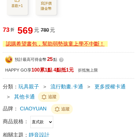
寫評價
喜歡+1
賺金幣
569
73
折
元
780
元
認購希望書包，幫助弱勢孩童上學不中斷！
25
預計最高可得金幣
點
?
100累1點 4點抵1元
HAPPY GO享
折抵無上限
分類：
玩具親子
＞
流行動畫.卡通
＞
更多授權卡通
＞
其他卡通
追蹤
品牌：
CIAOYUAN
追蹤
商品規格：
相關主題：
靜音設計