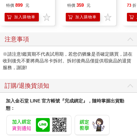
IM00B11PK
凝露3
899
359
特價
元
特價
元
73
折
髮根
調理
加入購物車
加入購物車
滋潤
質適
注意事項
※請注意!鑑賞期不代表試用期，若您仍猶豫是否確定購買，請在
收到後先不要將商品吊卡拆封。拆封後商品僅提供瑕疵品的退貨
服務，謝謝!
訂購/退換貨須知
加入金石堂 LINE 官方帳號『完成綁定』，隨時掌握出貨動
態：