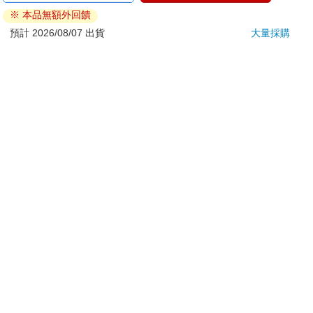
ATM提款機，請不要聽從指示，以免受騙上當！
※ 本品無額外回饋
退換貨須知：
預計 2026/08/07 出貨
大量採購
**提醒您，鑑賞期不等於試用期，退回商品須為全新狀態**
依據「消費者保護法」第19條及行政院消費者保護處公告之
「通訊交易解除權合理例外情事適用準則」，以下商品購買
後，除商品本身有瑕疵外，將不提供7天的猶豫期：
易於腐敗、保存期限較短或解約時即將逾期。（如：生
鮮食品）
依消費者要求所為之客製化給付。（客製化商品）
報紙、期刊或雜誌。（含MOOK、外文雜誌）
經消費者拆封之影音商品或電腦軟體。
非以有形媒介提供之數位內容或一經提供即為完成之線
上服務，經消費者事先同意始提供。（如：電子書、電
子雜誌、下載版軟體、虛擬商品…等）
已拆封之個人衛生用品。（如：內衣褲、刮鬍刀、除毛
刀…等）
若非上列種類商品，均享有到貨7天的猶豫期（含例假
日）。