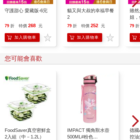
守護甜心 愛藏版-6完
貓又與大叔的幸福早餐
雖然
2
姐，
以打
268
252
79
折
特價
元
79
折
特價
元
79
折
目(04
加入購物車
加入購物車
您可能會喜歡
FoodSaver真空密鮮盒
IMPACT 獨角獸水壺
德國A
2入組（中－1.2L）
500ML#粉色
控油