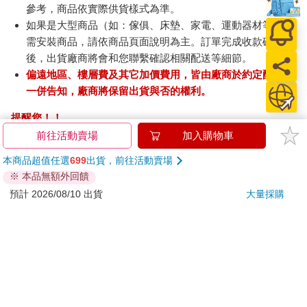
參考，商品依實際供貨樣式為準。
如果是大型商品（如：傢俱、床墊、家電、運動器材等）及
需安裝商品，請依商品頁面說明為主。訂單完成收款確認
後，出貨廠商將會和您聯繫確認相關配送等細節。
偏遠地區、樓層費及其它加價費用，皆由廠商於約定配送時
一併告知，廠商將保留出貨與否的權利。
提醒您！！
金石堂及銀行均不會請您操作ATM! 如接獲電話要求您前往
前往活動賣場
加入購物車
ATM提款機，請不要聽從指示，以免受騙上當！
本商品超值任選
699
出貨，前往活動賣場
※ 本品無額外回饋
退換貨須知：
**提醒您，鑑賞期不等於試用期，退回商品須為全新狀態**
預計 2026/08/10 出貨
大量採購
依據「消費者保護法」第19條及行政院消費者保護處公告之
「通訊交易解除權合理例外情事適用準則」，以下商品購買
後，除商品本身有瑕疵外，將不提供7天的猶豫期：
易於腐敗、保存期限較短或解約時即將逾期。（如：生
鮮食品）
依消費者要求所為之客製化給付。（客製化商品）