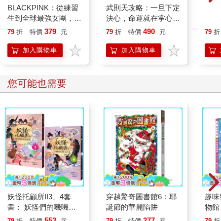
BLACKPINK：從練習
武則天攻略：一旦下定
洞燭
生到全球最強女團，看
決心，命運就在掌心！
家關
Jisoo、Jennie、
【作者親簽版】
379
490
79
折
特價
元
79
折
特價
元
79
折
Ros?、Lisa 如何征服
世界，創造K-pop傳
加入購物車
加入購物車
奇！
您可能也需要
妖怪托顧所II3、4套
穿越驚奇圖書館6：耶
趣味
書： 妖怪們的嘰嘰喳
誕節的華麗陷阱
物館
喳／久藏家的陌生訪客
553
277
79
折
特價
元
79
折
特價
元
79
折