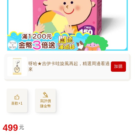
呀哈★吉伊卡哇旋風再起，精選周邊看過
加購
來
寫評價
喜歡+1
賺金幣
499
元