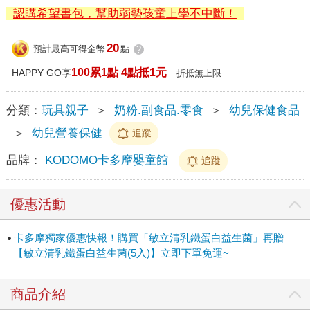
認購希望書包，幫助弱勢孩童上學不中斷！
20
預計最高可得金幣
點
?
100累1點 4點抵1元
HAPPY GO享
折抵無上限
分類：
玩具親子
＞
奶粉.副食品.零食
＞
幼兒保健食品
＞
幼兒營養保健
追蹤
品牌：
KODOMO卡多摩嬰童館
追蹤
優惠活動
卡多摩獨家優惠快報！購買「敏立清乳鐵蛋白益生菌」再贈
【敏立清乳鐵蛋白益生菌(5入)】立即下單免運~
商品介紹