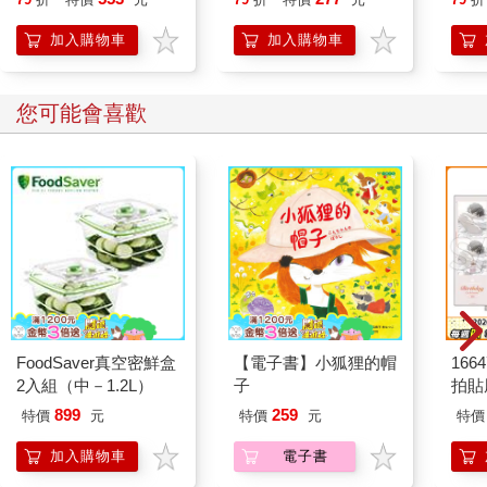
加入購物車
加入購物車
您可能會喜歡
FoodSaver真空密鮮盒
【電子書】小狐狸的帽
1664
2入組（中－1.2L）
子
拍貼
899
259
特價
元
特價
元
特價
加入購物車
電子書