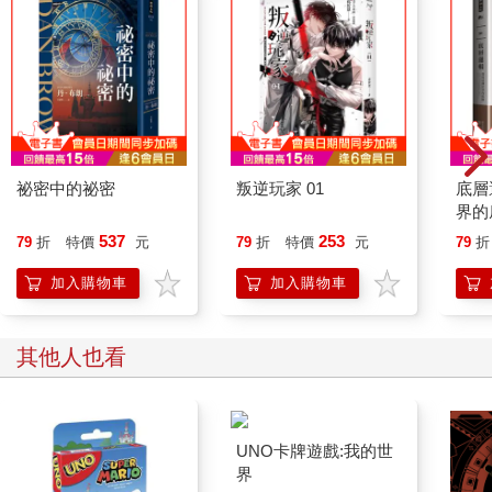
祕密中的祕密
叛逆玩家 01
底層
界的
537
253
79
折
特價
元
79
折
特價
元
79
折
加入購物車
加入購物車
其他人也看
UNO卡牌遊戲:我的世
界