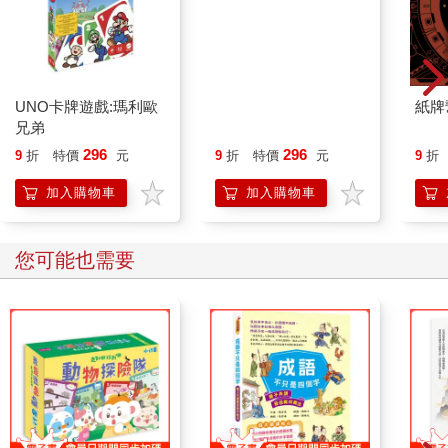
UNO卡牌遊戲:瑪利歐
紙牌
兄弟
296
296
9
折
特價
元
9
折
特價
元
9
折
加入購物車
加入購物車
您可能也需要