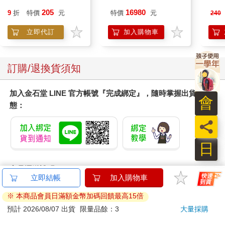
205
16980
9
折
特價
元
特價
元
240
立即代訂
加入購物車
訂購/退換貨須知
加入金石堂 LINE 官方帳號『完成綁定』，隨時掌握出貨動
會
態：
員
日
商品運送說明：
本公司所提供的產品配送區域範圍目前僅限台灣本島。注
意！收件地址請勿為郵政信箱。
商品將由廠商透過貨運或是郵局寄送。消費者訂購之商品若
無法送達，經電話或 E-mail無法聯繫逾三天者，本公司將取