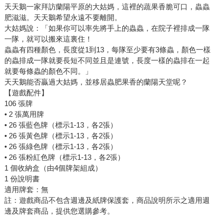
天天鵝一家拜訪蘭陽平原的大姑媽，這裡的蔬果香脆可口，蟲蟲
肥滋滋。天天鵝希望永遠不要離開。
大姑媽說：「如果你可以率先將手上的蟲蟲，在院子裡排成一隊
一隊，就可以搬來這裏住！
蟲蟲有四種顏色，長度從1到13，每隊至少要有3條蟲，顏色一樣
的蟲排成一隊就要長短不同並且是連號，長度一樣的蟲排在一起
就要每條蟲的顏色不同。」
天天鵝能否贏過大姑媽，並移居蟲肥果香的蘭陽天堂呢？
【遊戲配件】
106 張牌
• 2 張萬用牌
• 26 張藍色牌（標示1-13，各2張）
• 26 張黃色牌（標示1-13，各2張）
• 26 張綠色牌（標示1-13，各2張）
• 26 張粉紅色牌（標示1-13，各2張）
1 個收納盒（由4個牌架組成）
1 份說明書
適用牌套：無
註：遊戲商品不包含週邊及紙牌保護套，商品說明所示之適用週
邊及牌套商品，提供您選購參考。