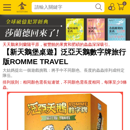
0
天天鵝來到蘭陽平原，被豐饒的果實和肥碩的蟲蟲深深吸引。
【新天鵝堡桌遊】泛亞天鵝數字牌旅行
版ROMME TRAVEL
大姑媽提出一個遊戲挑戰：將手中不同顏色、長度的蟲蟲排列成特定
隊伍。
排列規則：相同顏色需長短連號，不同顏色需長度相同，每隊至少3條
蟲。