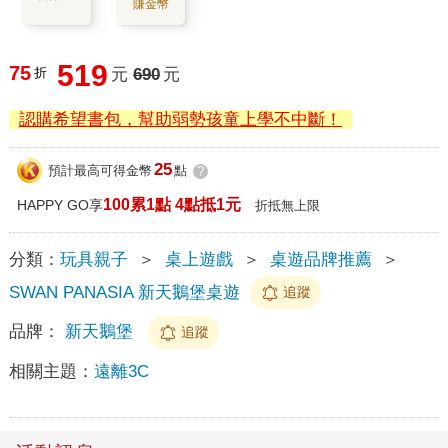
賺金幣
519
75
折
元
690
元
認購希望書包，幫助弱勢孩童上學不中斷！
25
預計最高可得金幣
點
?
100累1點 4點抵1元
HAPPY GO享
折抵無上限
分類：
玩具親子
＞
桌上遊戲
＞
桌遊品牌推薦
＞
SWAN PANASIA 新天鵝堡桌遊
追蹤
品牌：
新天鵝堡
追蹤
相關主題：
遠離3C