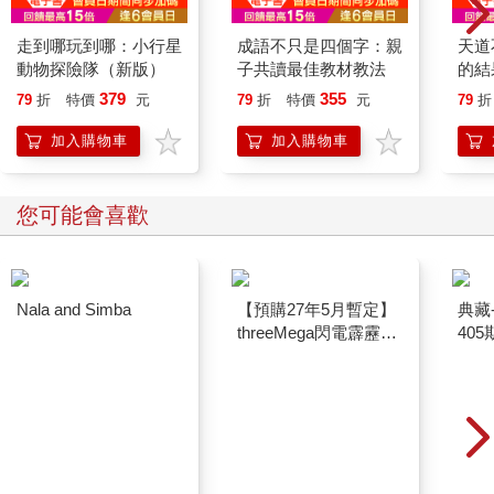
走到哪玩到哪：小行星
成語不只是四個字：親
天道
動物探險隊（新版）
子共讀最佳教材教法
的結
處世
379
355
79
折
特價
元
79
折
特價
元
79
折
富，
勢成
加入購物車
加入購物車
您可能會喜歡
Nala and Simba
【預購27年5月暫定】
典藏
threeMega閃電霹靂車
405
VA Hi-SPEC UNITED
阿斯拉 G.S.X RS
SIREN 黑色限定