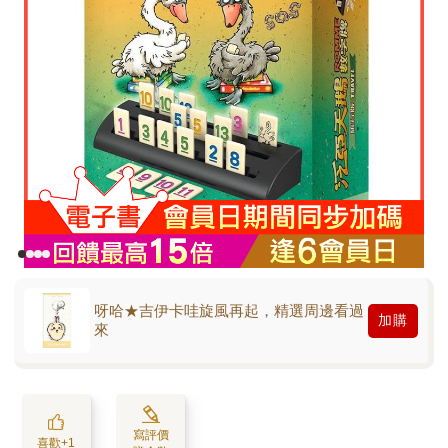
呀哈★吉伊卡哇旋風再起，精選周邊看過
加購
來
寫評價
喜歡+1