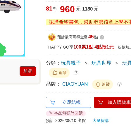
960
81
折
元
1180
元
認購希望書包，幫助弱勢孩童上學不
45
預計最高可得金幣
點
?
100累1點 4點抵1元
HAPPY GO享
折抵無
分類：
玩具親子
＞
玩具世界
＞
玩具
加購
追蹤
?
品牌：
CIAOYUAN
追蹤
?
立即結帳
加入購物車
※ 本品無額外回饋
預計 2026/08/10 出貨
大量採購