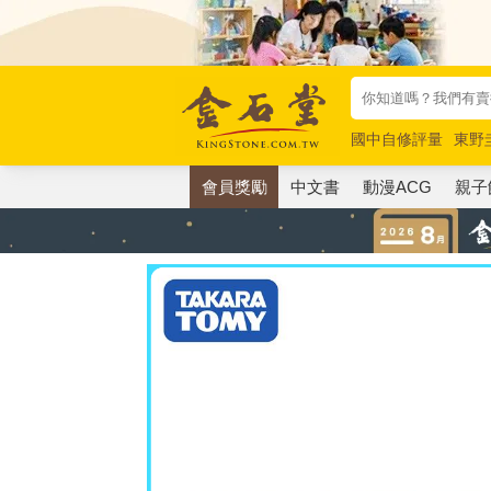
國中自修評量
東野
唯紅花綻放
奧德賽
會員獎勵
中文書
動漫ACG
親子