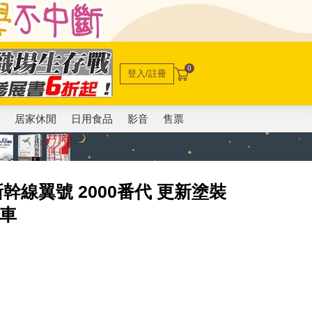
0
登入/註冊
電
居家休閒
日用食品
影音
售票
新幹線翼號 2000番代 更新塗裝
列車