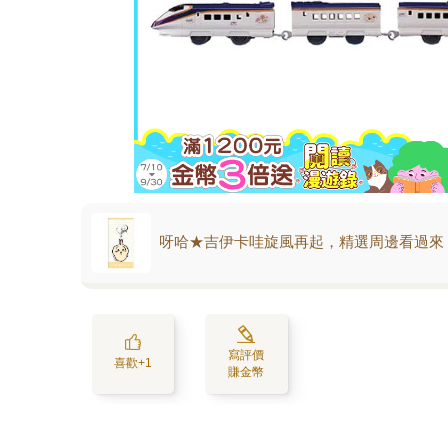
呀哈★吉伊卡哇旋風再起，精選周邊看過來
寫評價
喜歡+1
賺金幣