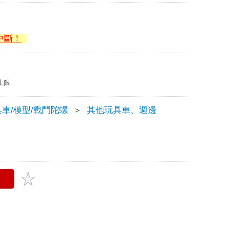
中斷！
上限
車/模型/戰鬥陀螺
＞
其他玩具車、週邊