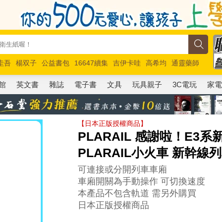
圭吾
楊双子
公益書包
16647續集
吉伊卡哇
高希均
通靈藥師
路邊攤新作
馬斯克
玩具總動員5
超慢跑
館
英文書
雜誌
電子書
文具
玩具親子
3C電玩
家
【日本正版授權商品】
PLARAIL 感謝啦！E3系
PLARAIL小火車 新幹線
可連接或分開列車車廂
車廂開關為手動操作 可切換速度
本產品不包含軌道 需另外購買
日本正版授權商品