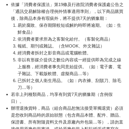
依據「消費者保護法」第19條及行政院消費者保護處公告之
「通訊交易解除權合理例外情事適用準則」，以下商品購買
後，除商品本身有瑕疵外，將不提供7天的猶豫期：
易於腐敗、保存期限較短或解約時即將逾期。（如：生
鮮食品）
依消費者要求所為之客製化給付。（客製化商品）
報紙、期刊或雜誌。（含MOOK、外文雜誌）
經消費者拆封之影音商品或電腦軟體。
非以有形媒介提供之數位內容或一經提供即為完成之線
上服務，經消費者事先同意始提供。（如：電子書、電
子雜誌、下載版軟體、虛擬商品…等）
已拆封之個人衛生用品。（如：內衣褲、刮鬍刀、除毛
刀…等）
若非上列種類商品，均享有到貨7天的猶豫期（含例假
日）。
辦理退換貨時，商品（組合商品恕無法接受單獨退貨）必須
是您收到商品時的原始狀態（包含商品本體、配件、贈品、
保證書、所有附隨資料文件及原廠內外包裝…等），請勿直
接使用原廠包裝寄送，或於原廠包裝上黏貼紙張或書寫文