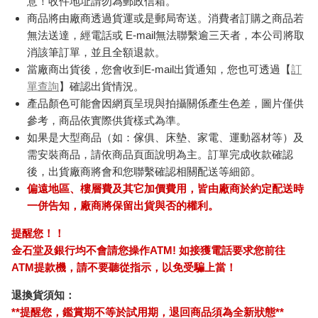
意！收件地址請勿為郵政信箱。
商品將由廠商透過貨運或是郵局寄送。消費者訂購之商品若
無法送達，經電話或 E-mail無法聯繫逾三天者，本公司將取
消該筆訂單，並且全額退款。
當廠商出貨後，您會收到E-mail出貨通知，您也可透過【
訂
單查詢
】確認出貨情況。
產品顏色可能會因網頁呈現與拍攝關係產生色差，圖片僅供
參考，商品依實際供貨樣式為準。
如果是大型商品（如：傢俱、床墊、家電、運動器材等）及
需安裝商品，請依商品頁面說明為主。訂單完成收款確認
後，出貨廠商將會和您聯繫確認相關配送等細節。
偏遠地區、樓層費及其它加價費用，皆由廠商於約定配送時
一併告知，廠商將保留出貨與否的權利。
提醒您！！
金石堂及銀行均不會請您操作ATM! 如接獲電話要求您前往
ATM提款機，請不要聽從指示，以免受騙上當！
退換貨須知：
**提醒您，鑑賞期不等於試用期，退回商品須為全新狀態**