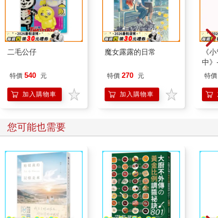
二毛公仔
魔女露露的日常
《小
中》-
「讓
540
270
特價
元
特價
元
特價
加入購物車
加入購物車
您可能也需要