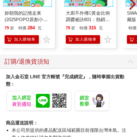
妳朝我的記憶走來
大廚不外傳黃金比例
SW
(2025POPO原創小說
調醬祕訣801：熱銷上
藏版 
大賞得獎作品！)
萬冊，增量升級版！主
284
315
79
折
特價
元
79
折
特價
元
特價
廚們的私藏調味公式，
讓家常料理升等餐廳美
加入購物車
加入購物車
味
訂購/退換貨須知
加入金石堂 LINE 官方帳號『完成綁定』，隨時掌握出貨動
態：
商品運送說明：
本公司所提供的產品配送區域範圍目前僅限台灣本島。注