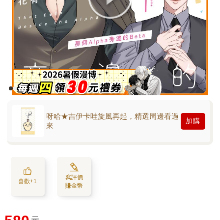
呀哈★吉伊卡哇旋風再起，精選周邊看過
加購
來
寫評價
喜歡+1
賺金幣