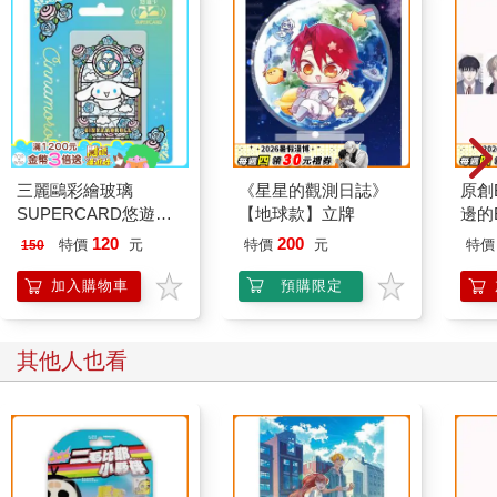
三麗鷗彩繪玻璃
《星星的觀測日誌》
原創
SUPERCARD悠遊卡-
【地球款】立牌
邊的B
大耳狗【受託代銷】
一般
120
200
特價
元
特價
元
特價
150
加入購物車
預購限定
其他人也看