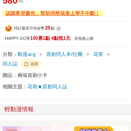
580
元
認購希望書包，幫助弱勢孩童上學不中斷！
25
預計最高可得金幣
點
?
100累1點 4點抵1元
HAPPY GO享
折抵無上限
分類：
動漫acg
＞
原創同人本/社團
＞
花宥
＞
同人誌
追蹤
贈品：
兩張首刷小卡
相關主題：
花宥★原創同人誌
輕動漫情報