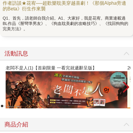
作者訪談★花宥──超歡樂耽美穿越喜劇！《那個Alpha旁邊
的Beta》衍生作來襲
Q1、首先，請老師自我介紹。A1、大家好，我是花宥。商業連載過
BL作品《掰彎準男友》、《狗血耽美劇的攻略技巧》、《找回狗狗的
完美方法》。
活動訊息
老闆不是人(1)【首刷限量 一看完就遞辭呈版】
2
商品介紹