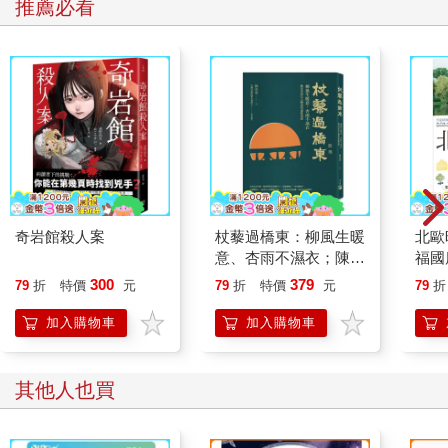
推薦必看
奇岩館殺人案
杖藜過橋東：柳風生暖
北歐
意、杏雨不濕衣；陳亮
福國
恭談以心轉境的適齡漫
300
379
79
折
特價
元
79
折
特價
元
79
折
想
加入購物車
加入購物車
其他人也買