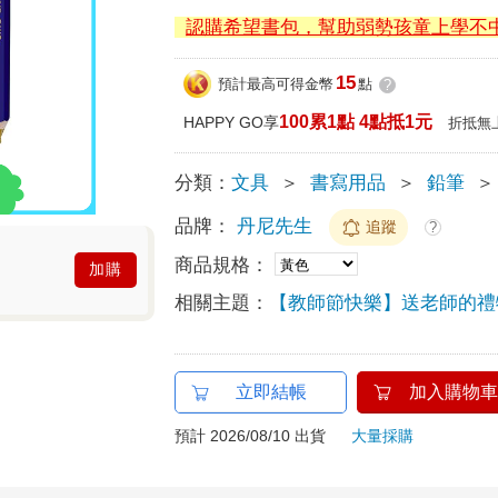
認購希望書包，幫助弱勢孩童上學不
15
預計最高可得金幣
點
?
100累1點 4點抵1元
HAPPY GO享
折抵無
分類：
文具
＞
書寫用品
＞
鉛筆
＞
品牌：
丹尼先生
追蹤
?
商品規格：
加購
相關主題：
【教師節快樂】送老師的禮
立即結帳
加入購物車
預計 2026/08/10 出貨
大量採購