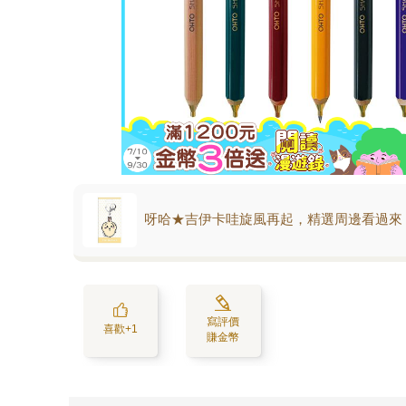
呀哈★吉伊卡哇旋風再起，精選周邊看過來
寫評價
喜歡+1
賺金幣