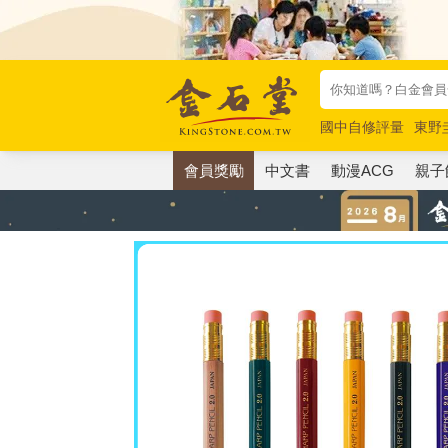
國中自修評量
東野
唯紅花綻放
奧德賽
會員獎勵
中文書
動漫ACG
親子