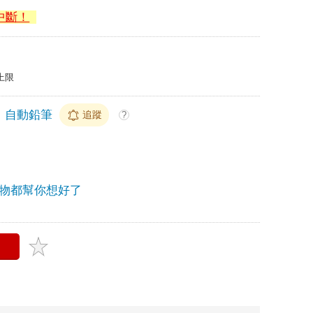
中斷！
上限
自動鉛筆
追蹤
?
物都幫你想好了