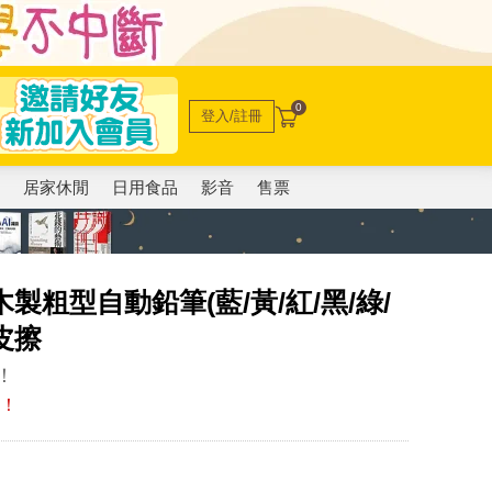
0
登入/註冊
電
居家休閒
日用食品
影音
售票
製粗型自動鉛筆(藍/黃/紅/黑/綠/
皮擦
！
充！