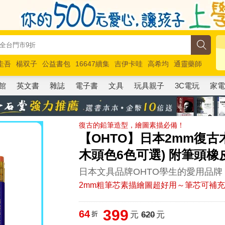
圭吾
楊双子
公益書包
16647續集
吉伊卡哇
高希均
通靈藥師
路邊攤新作
馬斯克
玩具總動員5
超慢跑
館
英文書
雜誌
電子書
文具
玩具親子
3C電玩
家
復古的鉛筆造型，繪圖素描必備！
【OHTO】日本2mm復古木
木頭色6色可選) 附筆頭橡
日本文具品牌OHTO學生的愛用品牌
2mm粗筆芯素描繪圖超好用～筆芯可補
399
64
折
元
620
元