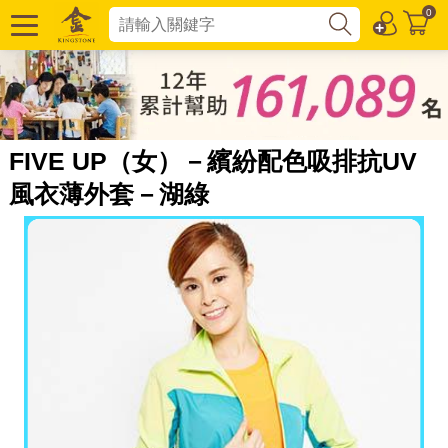
0
FIVE UP（女）－繽紛配色吸排抗UV
風衣薄外套－湖綠