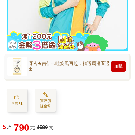
呀哈★吉伊卡哇旋風再起，精選周邊看過
加購
來
寫評價
喜歡+1
賺金幣
790
5
折
元
1580
元