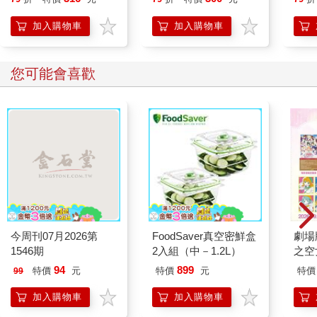
想
加入購物車
加入購物車
您可能會喜歡
今周刊07月2026第
FoodSaver真空密鮮盒
劇場版
1546期
2入組（中－1.2L）
之空
樂部 
94
899
特價
元
特價
元
特價
99
Par
加入購物車
加入購物車