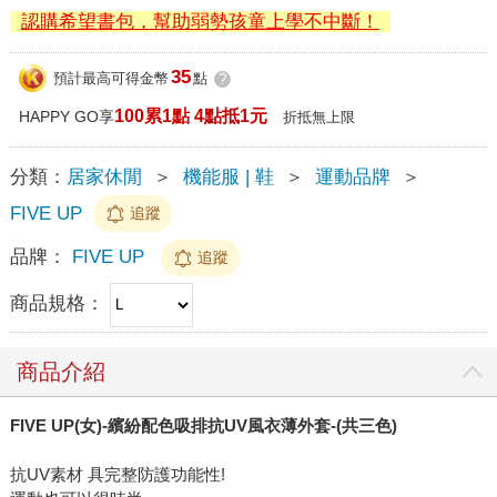
認購希望書包，幫助弱勢孩童上學不中斷！
35
預計最高可得金幣
點
?
100累1點 4點抵1元
HAPPY GO享
折抵無上限
分類：
居家休閒
＞
機能服 | 鞋
＞
運動品牌
＞
FIVE UP
追蹤
品牌：
FIVE UP
追蹤
商品規格：
商品介紹
FIVE UP(女)-繽紛配色吸排抗UV風衣薄外套-(共三色)
抗UV素材 具完整防護功能性!