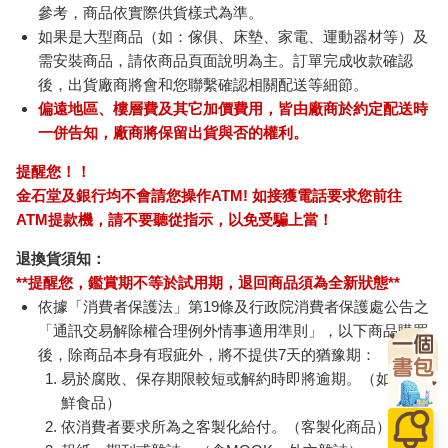
參考，商品依實際供貨樣式為準。
如果是大型商品（如：傢俱、床墊、家電、運動器材等）及
需安裝商品，請依商品頁面說明為主。訂單完成收款確認
後，出貨廠商將會和您聯繫確認相關配送等細節。
偏遠地區、樓層費及其它加價費用，皆由廠商於約定配送時
一併告知，廠商將保留出貨與否的權利。
提醒您！！
金石堂及銀行均不會請您操作ATM! 如接獲電話要求您前往
ATM提款機，請不要聽從指示，以免受騙上當！
退換貨須知：
**提醒您，鑑賞期不等於試用期，退回商品須為全新狀態**
依據「消費者保護法」第19條及行政院消費者保護處公告之
「通訊交易解除權合理例外情事適用準則」，以下商品購買
後，除商品本身有瑕疵外，將不提供7天的猶豫期：
易於腐敗、保存期限較短或解約時即將逾期。（如：生
鮮食品）
依消費者要求所為之客製化給付。（客製化商品）