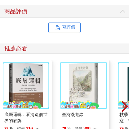
商品評價
寫評價
推薦必看
底層邏輯：看清這個世
臺灣漫遊錄
杖藜
界的底牌
意、
恭談
316
300
79
折
特價
元
79
折
特價
元
79
折