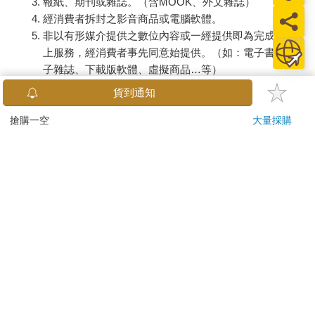
報紙、期刊或雜誌。（含MOOK、外文雜誌）
經消費者拆封之影音商品或電腦軟體。
非以有形媒介提供之數位內容或一經提供即為完成之線
上服務，經消費者事先同意始提供。（如：電子書、電
子雜誌、下載版軟體、虛擬商品…等）
已拆封之個人衛生用品。（如：內衣褲、刮鬍刀、除毛
貨到通知
刀…等）
若非上列種類商品，均享有到貨7天的猶豫期（含例假
搶購一空
大量採購
日）。
辦理退換貨時，商品（組合商品恕無法接受單獨退貨）必須
是您收到商品時的原始狀態（包含商品本體、配件、贈品、
保證書、所有附隨資料文件及原廠內外包裝…等），請勿直
接使用原廠包裝寄送，或於原廠包裝上黏貼紙張或書寫文
字。
退回商品若無法回復原狀，將請您負擔回復原狀所需費用，
嚴重時將影響您的退貨權益。