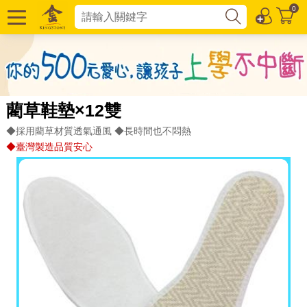
0
藺草鞋墊×12雙
◆採用藺草材質透氣通風 ◆長時間也不悶熱
◆臺灣製造品質安心