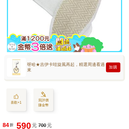
呀哈★吉伊卡哇旋風再起，精選周邊看過
加購
來
寫評價
喜歡+1
賺金幣
590
84
折
元
700
元