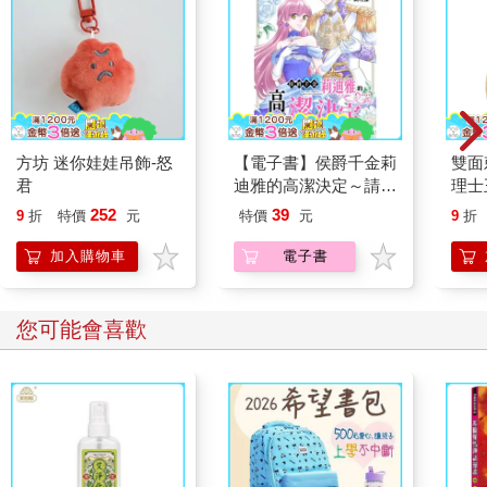
方坊 迷你娃娃吊飾-怒
【電子書】侯爵千金莉
雙面
君
迪雅的高潔決定～請容
理士
我主動放棄這段遭受背
252
39
9
折
特價
元
特價
元
9
折
叛的婚約吧～ (第19話)
加入購物車
電子書
您可能會喜歡