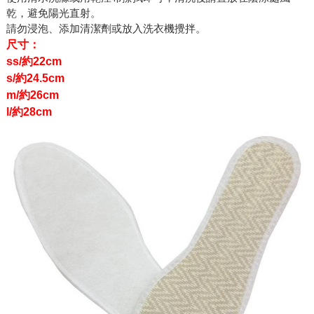
乾，避免陽光直射。
請勿浸泡、添加清潔劑或放入洗衣機攪拌。
尺寸：
ss/約22cm
s/約24.5cm
m/約26cm
l/約28cm