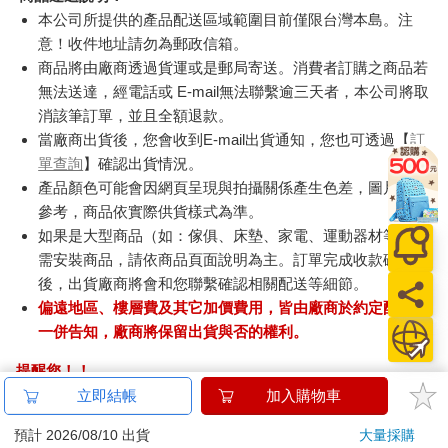
本公司所提供的產品配送區域範圍目前僅限台灣本島。注
意！收件地址請勿為郵政信箱。
商品將由廠商透過貨運或是郵局寄送。消費者訂購之商品若
無法送達，經電話或 E-mail無法聯繫逾三天者，本公司將取
消該筆訂單，並且全額退款。
當廠商出貨後，您會收到E-mail出貨通知，您也可透過【
訂
單查詢
】確認出貨情況。
產品顏色可能會因網頁呈現與拍攝關係產生色差，圖片僅供
參考，商品依實際供貨樣式為準。
如果是大型商品（如：傢俱、床墊、家電、運動器材等）及
需安裝商品，請依商品頁面說明為主。訂單完成收款確認
後，出貨廠商將會和您聯繫確認相關配送等細節。
偏遠地區、樓層費及其它加價費用，皆由廠商於約定配送時
一併告知，廠商將保留出貨與否的權利。
提醒您！！
金石堂及銀行均不會請您操作ATM! 如接獲電話要求您前往
立即結帳
加入購物車
ATM提款機，請不要聽從指示，以免受騙上當！
預計 2026/08/10 出貨
大量採購