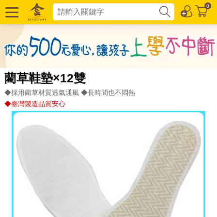
0
藺草鞋墊×12雙
◆採用藺草材質透氣通風 ◆長時間也不悶熱
◆臺灣製造品質安心