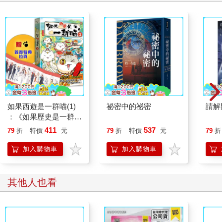
如果西遊是一群喵(1)
祕密中的祕密
請解
：《如果歷史是一群
喵》作者最新力作，附
411
537
79
折
特價
元
79
折
特價
元
79
折
【首卷特典】拉頁
加入購物車
加入購物車
其他人也看