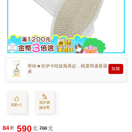
呀哈★吉伊卡哇旋風再起，精選周邊看過
加購
來
寫評價
喜歡+1
賺金幣
590
84
折
元
700
元