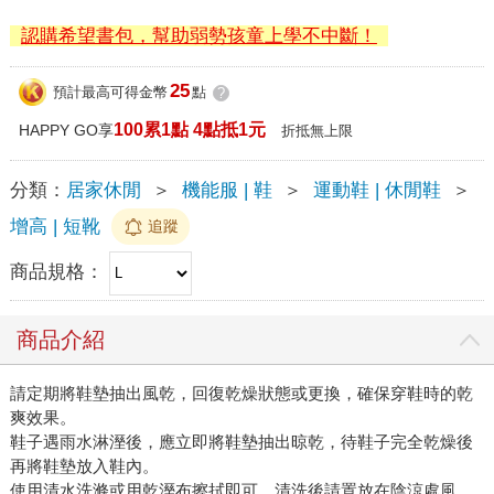
認購希望書包，幫助弱勢孩童上學不中斷！
25
預計最高可得金幣
點
?
100累1點 4點抵1元
HAPPY GO享
折抵無上限
分類：
居家休閒
＞
機能服 | 鞋
＞
運動鞋 | 休閒鞋
＞
增高 | 短靴
追蹤
商品規格：
商品介紹
請定期將鞋墊抽出風乾，回復乾燥狀態或更換，確保穿鞋時的乾
爽效果。
鞋子遇雨水淋溼後，應立即將鞋墊抽出晾乾，待鞋子完全乾燥後
再將鞋墊放入鞋內。
使用清水洗滌或用乾溼布擦拭即可，清洗後請置放在陰涼處風