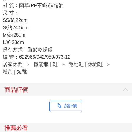
材 質：藺草/PP不織布/精油
尺 寸：
SS/約22cm
S/約24.5cm
M/約26cm
L/約28cm
保存方式：置於乾燥處
編 號：622966/942/959/973-12
居家休閒
＞
機能服 | 鞋
＞
運動鞋 | 休閒鞋
＞
增高 | 短靴
商品評價
寫評價
推薦必看