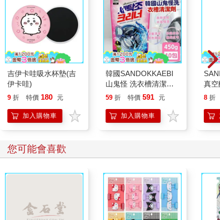
吉伊卡哇吸水杯墊(吉
韓國SANDOKKAEBI
SA
伊卡哇)
山鬼怪 洗衣槽清潔劑
真空
450公克-10包組
90
180
591
9
折
特價
元
59
折
特價
元
8
折
加入購物車
加入購物車
您可能會喜歡