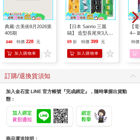
典藏-古美術8月2026第
【日本 Sanrio 三麗
【電
405期
鷗】 造型長尾夾3入組
4─
(8款可選) 凱蒂貓 Hello
期挑
228
399
特價
元
69
折
特價
元
特價
240
Kitty 庫洛米 布丁狗 酷
企鵝
加入購物車
加入購物車
訂購/退換貨須知
加入金石堂 LINE 官方帳號『完成綁定』，隨時掌握出貨動
態：
商品運送說明：