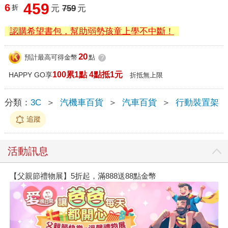
459
6
折
元
759
元
認購希望書包，幫助弱勢孩童上學不中斷！
20
預計最高可得金幣
點
?
100累1點 4點抵1元
HAPPY GO享
折抵無上限
分類：
3C
＞
汽機車百貨
＞
汽車百貨
＞
行動裝置架
追蹤
活動訊息
【父親節禮物展】5折起，滿888送88點金幣