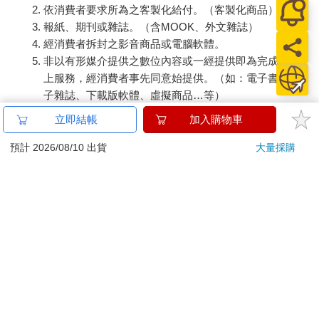
依消費者要求所為之客製化給付。（客製化商品）
報紙、期刊或雜誌。（含MOOK、外文雜誌）
經消費者拆封之影音商品或電腦軟體。
非以有形媒介提供之數位內容或一經提供即為完成之線
上服務，經消費者事先同意始提供。（如：電子書、電
子雜誌、下載版軟體、虛擬商品…等）
已拆封之個人衛生用品。（如：內衣褲、刮鬍刀、除毛
立即結帳
加入購物車
刀…等）
若非上列種類商品，均享有到貨7天的猶豫期（含例假
預計 2026/08/10 出貨
大量採購
日）。
辦理退換貨時，商品（組合商品恕無法接受單獨退貨）必須
是您收到商品時的原始狀態（包含商品本體、配件、贈品、
保證書、所有附隨資料文件及原廠內外包裝…等），請勿直
接使用原廠包裝寄送，或於原廠包裝上黏貼紙張或書寫文
字。
退回商品若無法回復原狀，將請您負擔回復原狀所需費用，
嚴重時將影響您的退貨權益。