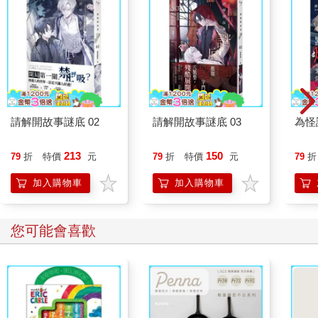
請解開故事謎底 02
請解開故事謎底 03
為怪
213
150
79
折
特價
元
79
折
特價
元
79
折
加入購物車
加入購物車
您可能會喜歡