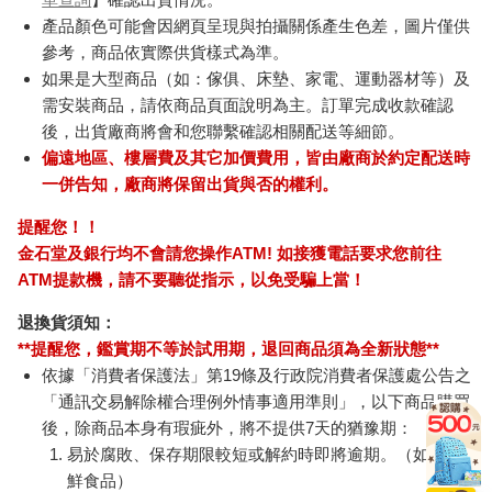
產品顏色可能會因網頁呈現與拍攝關係產生色差，圖片僅供
參考，商品依實際供貨樣式為準。
如果是大型商品（如：傢俱、床墊、家電、運動器材等）及
需安裝商品，請依商品頁面說明為主。訂單完成收款確認
後，出貨廠商將會和您聯繫確認相關配送等細節。
偏遠地區、樓層費及其它加價費用，皆由廠商於約定配送時
一併告知，廠商將保留出貨與否的權利。
提醒您！！
金石堂及銀行均不會請您操作ATM! 如接獲電話要求您前往
ATM提款機，請不要聽從指示，以免受騙上當！
退換貨須知：
**提醒您，鑑賞期不等於試用期，退回商品須為全新狀態**
依據「消費者保護法」第19條及行政院消費者保護處公告之
「通訊交易解除權合理例外情事適用準則」，以下商品購買
後，除商品本身有瑕疵外，將不提供7天的猶豫期：
易於腐敗、保存期限較短或解約時即將逾期。（如：生
鮮食品）