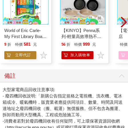
World of Eric Carle-
【KINYO】Penna系
【電
My First Library Board
列-輕量高效導熱不沾
店
Book Block Set
平煎鍋30cm
581
999
9
折
特價
元
56
折
特價
元
特價
立即代訂
加入購物車
備註
大型家電商品回收注意事項:
- 廢四機回收說明:「新購公告指定規格之電視機、洗衣機、電冰
箱或冷、暖氣機時，販賣業者應提供同項目、數量、時間及同送
達地址之廢四機回收（搬、載運）無償服務。但不包含為搬運、
拆卸而動用大型機具、工程或危險施工等。
-消費者若對於廢四機回收有任何疑問，可上環保署資源回收網
（http://recycle.epa.gov.tw）或可撥打環保署資源回收免付費專線