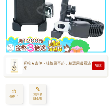
呀哈★吉伊卡哇旋風再起，精選周邊看過
加購
來
寫評價
喜歡+1
賺金幣