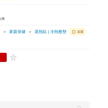
上限
疫
＞
家庭保健
＞
退熱貼 | 冷熱敷墊
追蹤