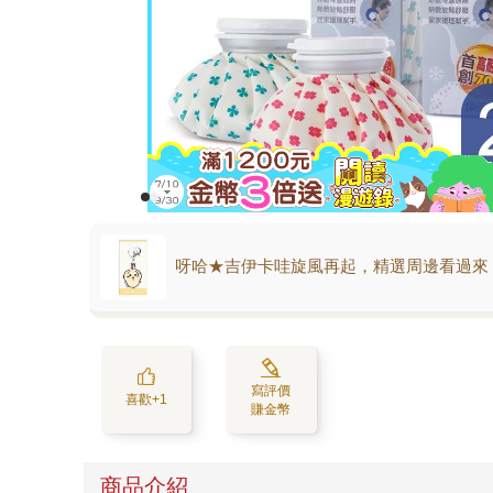
呀哈★吉伊卡哇旋風再起，精選周邊看過來
寫評價
喜歡+1
賺金幣
商品介紹