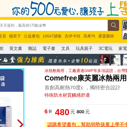
圭吾
楊双子
公益書包
16647續集
吉伊卡哇
高希均
通靈藥師
路邊攤新作
馬斯克
玩具總動員5
超慢跑
館
英文書
雜誌
電子書
文具
玩具親子
3C電玩
家
冰熱敷兩用，工廠通過GMP等多項認證，台灣
Comefree康芙麗冰熱
首創高耐熱70度c ，獨特密合設計
特殊防水材質觸感舒適
480
6
折
元
800
元
認購希望書包，幫助弱勢孩童上學不