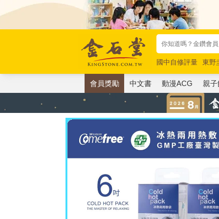
國中自修評量
東野
唯紅花綻放
奧德賽
會員獎勵
中文書
動漫ACG
親子