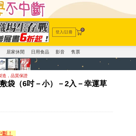
0
登入/註冊
電
居家休閒
日用食品
影音
售票
製造，品質保證
兩用敷袋（6吋－小）－2入－幸運草
中斷！