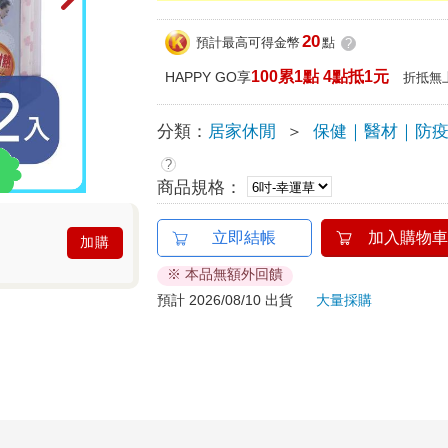
20
預計最高可得金幣
點
?
100累1點 4點抵1元
HAPPY GO享
折抵無
分類：
居家休閒
＞
保健｜醫材｜防
?
商品規格：
立即結帳
加入購物車
加購
※ 本品無額外回饋
預計 2026/08/10 出貨
大量採購