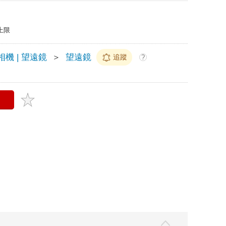
上限
機 | 望遠鏡
＞
望遠鏡
追蹤
?