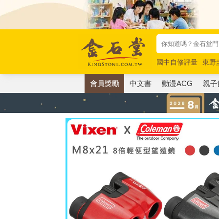
國中自修評量
東野
唯紅花綻放
奧德賽
會員獎勵
中文書
動漫ACG
親子