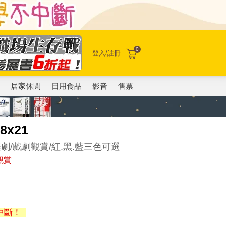
0
登入/註冊
電
居家休閒
日用食品
影音
售票
8x21
/戲劇觀賞/紅.黑.藍三色可選
觀賞
中斷！