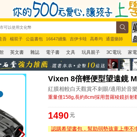
圭吾
楊双子
公益書包
16647續集
吉伊卡哇
高希均
通靈藥師
路邊攤新作
馬斯克
玩具總動員5
超慢跑
館
英文書
雜誌
電子書
文具
玩具親子
3C電玩
家
Vixen 8倍輕便型望遠鏡 M
紅膜相較白天觀賞不刺眼/適用於音樂劇
重量僅158g,長約8cm/採用普羅稜鏡折射
1490
元
認購希望書包，幫助弱勢孩童上學不