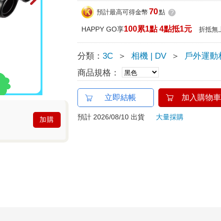
70
預計最高可得金幣
點
?
100累1點 4點抵1元
HAPPY GO享
折抵無
分類：
3C
＞
相機 | DV
＞
戶外運動相
商品規格：
立即結帳
加入購物車
預計 2026/08/10 出貨
大量採購
加購