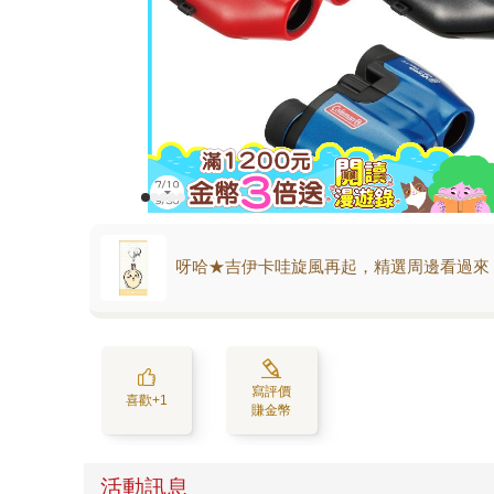
呀哈★吉伊卡哇旋風再起，精選周邊看過來
寫評價
喜歡+1
賺金幣
活動訊息