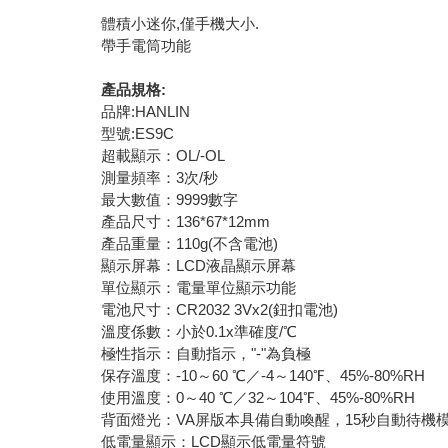
體積小迷你,僅手機大小.
帶手電筒功能
產品規格:
品牌:HANLIN
型號:ES9C
超載顯示：OL/-OL
測量頻率：3次/秒
最大數值：9999數字
產品尺寸：136*67*12mm
產品重量：110g(不含電池)
顯示屏幕：LCD液晶顯示屏幕
單位顯示：電量單位顯示功能
電池尺寸：CR2032 3Vx2(鈕扣電池)
溫度係數：小於0.1x準確度/℃
極性指示：自動指示，"-"為負極
保存溫度：-10～60 ℃／-4～140℉、45%-80%RH
使用溫度：0～40 ℃／32～104℉、45%-80%RH
背面燈光：VA屏版本具備自動喚醒，15秒自動待機
低電量顯示：LCD顯示低電量符號