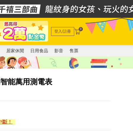
0
登入/註冊
電
居家休閒
日用食品
影音
售票
檢測智能萬用測電表
中斷！