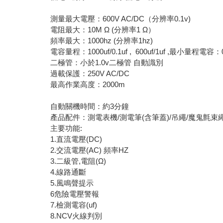
測量最大電壓：600V AC/DC（分辨率0.1v)
電阻最大：10M Ω (分辨率1 Ω）
頻率最大：1000hz (分辨率1hz)
電容量程：1000uf/0.1uf , 600uf/1uf ,最小量程電容：0
二極管：小於1.0v二極管 自動識別
過載保護：250V AC/DC
最高作業高度：2000m
自動關機時間：約3分鐘
產品配件：測電表機/測電筆(含筆蓋)/吊繩/魔鬼氈束
主要功能:
1.直流電壓(DC)
2.交流電壓(AC) 頻率HZ
3.二級管,電阻(Ω)
4.線路通斷
5.風鳴聲提示
6危險電壓警報
7.檢測電容(uf)
8.NCV火線判別