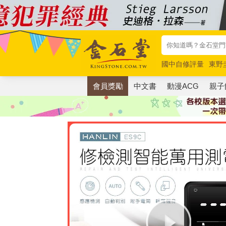
國中自修評量
東野
唯紅花綻放
奧德賽
會員獎勵
中文書
動漫ACG
親子