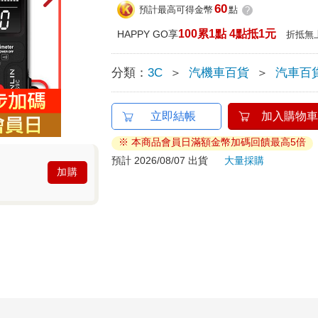
60
預計最高可得金幣
點
?
100累1點 4點抵1元
HAPPY GO享
折抵無
分類：
3C
＞
汽機車百貨
＞
汽車百
立即結帳
加入購物車
※ 本商品會員日滿額金幣加碼回饋最高5倍
預計 2026/08/07 出貨
大量採購
加購