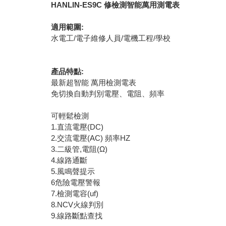
HANLIN-ES9C 修檢測智能萬用測電表
適用範圍:
水電工/電子維修人員/電機工程/學校
產品特點:
最新超智能 萬用檢測電表
免切換自動判別電壓、電阻、頻率
可輕鬆檢測
1.直流電壓(DC)
2.交流電壓(AC) 頻率HZ
3.二級管,電阻(Ω)
4.線路通斷
5.風鳴聲提示
6危險電壓警報
7.檢測電容(uf)
8.NCV火線判別
9.線路斷點查找