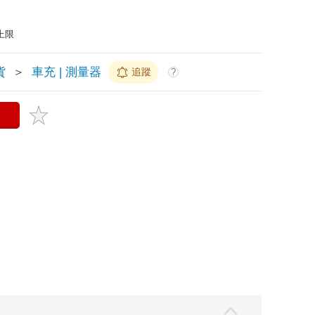
上限
貨
＞
車充 | 測量器
追蹤
?