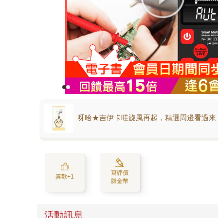
呀哈★吉伊卡哇旋風再起，精選周邊看過來
寫評價
喜歡+1
賺金幣
活動訊息