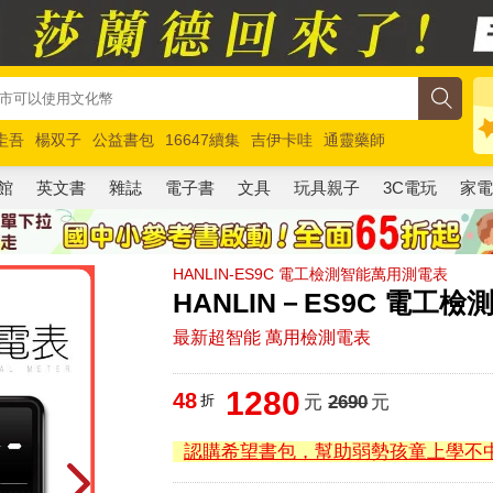
圭吾
楊双子
公益書包
16647續集
吉伊卡哇
通靈藥師
路邊攤新作
馬斯克
玩具總動員5
超慢跑
館
英文書
雜誌
電子書
文具
玩具親子
3C電玩
家
HANLIN-ES9C 電工檢測智能萬用測電表
HANLIN－ES9C 電工
最新超智能 萬用檢測電表
1280
48
折
元
2690
元
認購希望書包，幫助弱勢孩童上學不