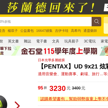
圭吾
楊双子
公益書包
16647續集
吉伊卡哇
高希均
通靈藥師
路邊攤新作
馬斯克
玩具總動員5
超慢跑
館
英文書
雜誌
電子書
文具
玩具親子
3C電玩
家
日本光學多層鍍膜
【PENTAX】UD 9x21
適用音樂會、運動賽事、劇場、旅行…等
3230
95
折
元
3400
元
認購希望書包，幫助弱勢孩童上學不