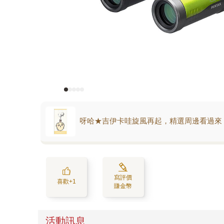
呀哈★吉伊卡哇旋風再起，精選周邊看過來
寫評價
喜歡+1
賺金幣
活動訊息