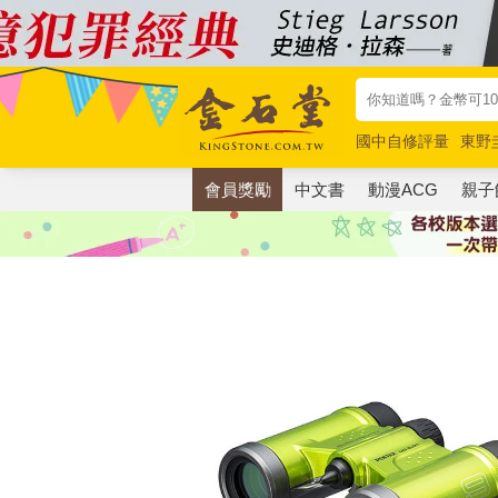
國中自修評量
東野
唯紅花綻放
奧德賽
會員獎勵
中文書
動漫ACG
親子