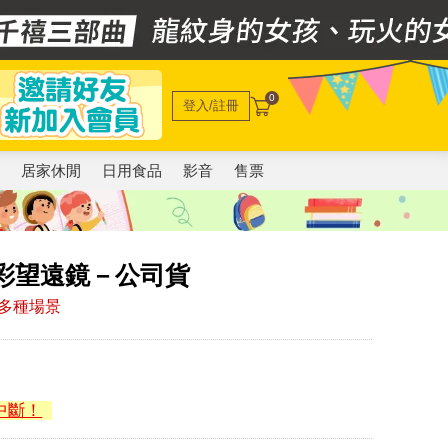
0
登入/註冊
電
居家休閒
日用食品
影音
售票
 炫彩望遠鏡－公司貨
多種場景
中斷！