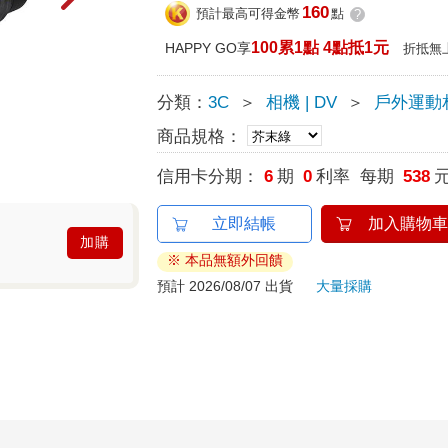
160
預計最高可得金幣
點
?
100累1點 4點抵1元
HAPPY GO享
折抵無
分類：
3C
＞
相機 | DV
＞
戶外運動相
商品規格：
信用卡分期：
6
期
0
利率 每期
538
立即結帳
加入購物車
加購
※ 本品無額外回饋
預計 2026/08/07 出貨
大量採購