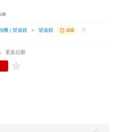
上限
機 | 望遠鏡
＞
望遠鏡
追蹤
?
元
更多分期