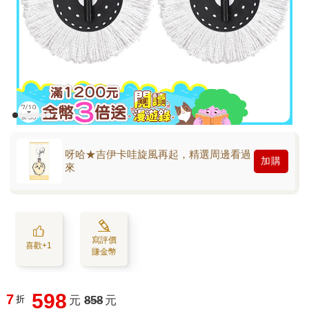
呀哈★吉伊卡哇旋風再起，精選周邊看過
加購
來
寫評價
喜歡+1
賺金幣
598
7
折
元
858
元