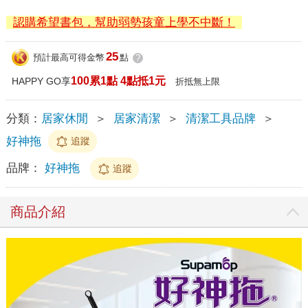
認購希望書包，幫助弱勢孩童上學不中斷！
25
預計最高可得金幣
點
?
100累1點 4點抵1元
HAPPY GO享
折抵無上限
分類：
居家休閒
＞
居家清潔
＞
清潔工具品牌
＞
好神拖
追蹤
品牌：
好神拖
追蹤
商品介紹