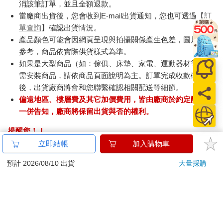
消該筆訂單，並且全額退款。
當廠商出貨後，您會收到E-mail出貨通知，您也可透過【
訂
單查詢
】確認出貨情況。
產品顏色可能會因網頁呈現與拍攝關係產生色差，圖片僅供
參考，商品依實際供貨樣式為準。
如果是大型商品（如：傢俱、床墊、家電、運動器材等）及
需安裝商品，請依商品頁面說明為主。訂單完成收款確認
後，出貨廠商將會和您聯繫確認相關配送等細節。
偏遠地區、樓層費及其它加價費用，皆由廠商於約定配送時
一併告知，廠商將保留出貨與否的權利。
提醒您！！
金石堂及銀行均不會請您操作ATM! 如接獲電話要求您前往
立即結帳
加入購物車
ATM提款機，請不要聽從指示，以免受騙上當！
預計 2026/08/10 出貨
大量採購
退換貨須知：
**提醒您，鑑賞期不等於試用期，退回商品須為全新狀態**
依據「消費者保護法」第19條及行政院消費者保護處公告之
「通訊交易解除權合理例外情事適用準則」，以下商品購買
後，除商品本身有瑕疵外，將不提供7天的猶豫期：