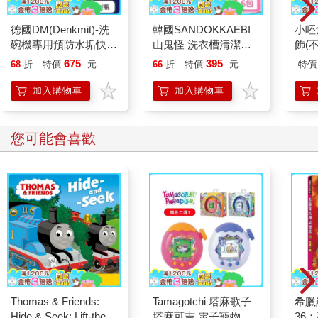
德國DM(Denkmit)-洗
韓國SANDOKKAEBI
小呸
碗機專用預防水垢快速
山鬼怪 洗衣槽清潔劑
飾(
乾燥碗盤光潔劑1L/瓶
450公克-6包組
675
395
68
折
特價
元
66
折
特價
元
特價
(玻璃器皿亮潔輔助洗
劑/餐具消除水漬白霧
加入購物車
加入購物車
化潤乾精/保持效能光
澤漂洗亮碟劑)
您可能會喜歡
Thomas & Friends:
Tamagotchi 塔麻歌子
希臘
Hide & Seek: Lift-the-
塔麻可吉 電子寵物 樂
36