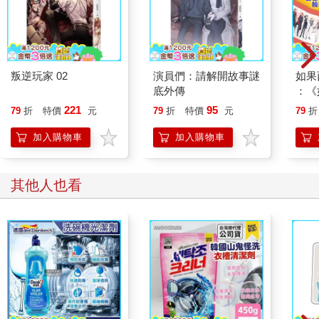
叛逆玩家 02
演員們：請解開故事謎
如果
底外傳
：《
喵》
221
95
79
折
特價
元
79
折
特價
元
79
折
【首
加入購物車
加入購物車
其他人也看