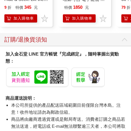
flap book
園系列（熱帶橙果／極
345
1850
9
折
特價
元
特價
元
79
折
地冰雪）
加入購物車
加入購物車
訂購/退換貨須知
加入金石堂 LINE 官方帳號『完成綁定』，隨時掌握出貨動
態：
商品運送說明：
本公司所提供的產品配送區域範圍目前僅限台灣本島。注
意！收件地址請勿為郵政信箱。
商品將由廠商透過貨運或是郵局寄送。消費者訂購之商品若
無法送達，經電話或 E-mail無法聯繫逾三天者，本公司將取