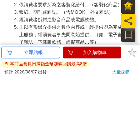
會
依消費者要求所為之客製化給付。（客製化商品）
報紙、期刊或雜誌。（含MOOK、外文雜誌）
員
經消費者拆封之影音商品或電腦軟體。
非以有形媒介提供之數位內容或一經提供即為完成之線
日
上服務，經消費者事先同意始提供。（如：電子書、電
子雜誌、下載版軟體、虛擬商品…等）
已拆封之個人衛生用品。（如：內衣褲、刮鬍刀、除毛
立即結帳
加入購物車
刀…等）
※ 本商品會員日滿額金幣加碼回饋最高8倍
若非上列種類商品，均享有到貨7天的猶豫期（含例假
日）。
預計 2026/08/07 出貨
大量採購
辦理退換貨時，商品（組合商品恕無法接受單獨退貨）必須
是您收到商品時的原始狀態（包含商品本體、配件、贈品、
保證書、所有附隨資料文件及原廠內外包裝…等），請勿直
接使用原廠包裝寄送，或於原廠包裝上黏貼紙張或書寫文
字。
退回商品若無法回復原狀，將請您負擔回復原狀所需費用，
嚴重時將影響您的退貨權益。