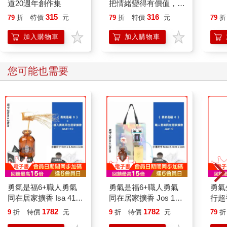
道20週年創作集
把情緒變得有價值，跟
誰都能自在相處
315
316
79
折
特價
元
79
折
特價
元
79
折
加入購物車
加入購物車
您可能也需要
勇氣是福6+職人勇氣
勇氣是福6+職人勇氣
勇氣
同在居家擴香 Isa 41：
同在居家擴香 Jos 1：
行超
10
9
1782
1782
9
折
特價
元
9
折
特價
元
79
折