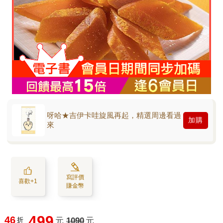
呀哈★吉伊卡哇旋風再起，精選周邊看過
加購
來
寫評價
喜歡+1
賺金幣
499
46
折
元
1090
元