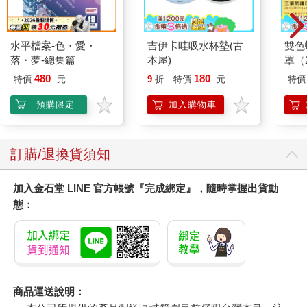
水平檔案-色・愛・
吉伊卡哇吸水杯墊(古
雙色
落・夢-總集篇
本屋)
罩（
480
180
特價
元
9
折
特價
元
特價
預購限定
加入購物車
訂購/退換貨須知
加入金石堂 LINE 官方帳號『完成綁定』，隨時掌握出貨動
態：
商品運送說明：