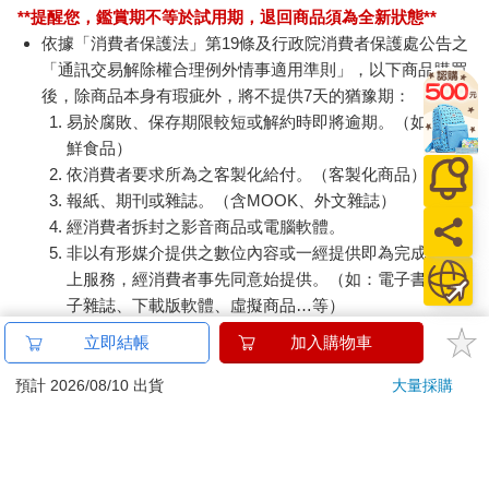
**提醒您，鑑賞期不等於試用期，退回商品須為全新狀態**
依據「消費者保護法」第19條及行政院消費者保護處公告之
「通訊交易解除權合理例外情事適用準則」，以下商品購買
後，除商品本身有瑕疵外，將不提供7天的猶豫期：
易於腐敗、保存期限較短或解約時即將逾期。（如：生
鮮食品）
依消費者要求所為之客製化給付。（客製化商品）
報紙、期刊或雜誌。（含MOOK、外文雜誌）
經消費者拆封之影音商品或電腦軟體。
非以有形媒介提供之數位內容或一經提供即為完成之線
上服務，經消費者事先同意始提供。（如：電子書、電
子雜誌、下載版軟體、虛擬商品…等）
已拆封之個人衛生用品。（如：內衣褲、刮鬍刀、除毛
立即結帳
加入購物車
刀…等）
若非上列種類商品，均享有到貨7天的猶豫期（含例假
預計 2026/08/10 出貨
大量採購
日）。
辦理退換貨時，商品（組合商品恕無法接受單獨退貨）必須
是您收到商品時的原始狀態（包含商品本體、配件、贈品、
保證書、所有附隨資料文件及原廠內外包裝…等），請勿直