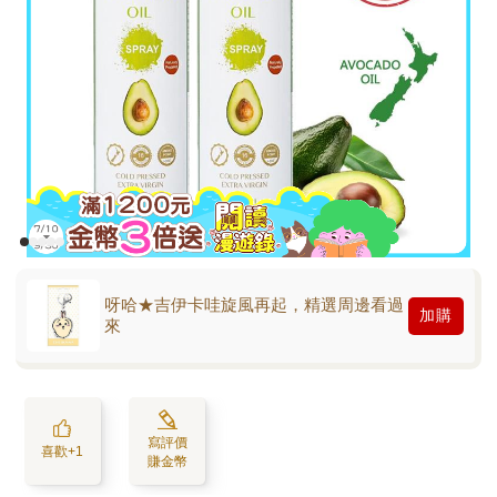
呀哈★吉伊卡哇旋風再起，精選周邊看過
加購
來
寫評價
喜歡+1
賺金幣