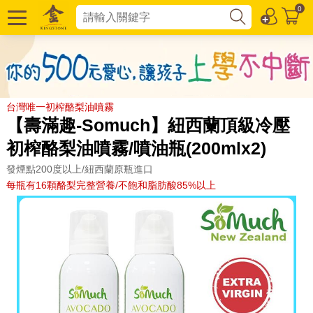
0
台灣唯一初榨酪梨油噴霧
【壽滿趣-Somuch】紐西蘭頂級冷壓
初榨酪梨油噴霧/噴油瓶(200mlx2)
發煙點200度以上/紐西蘭原瓶進口
每瓶有16顆酪梨完整營養/不飽和脂肪酸85%以上