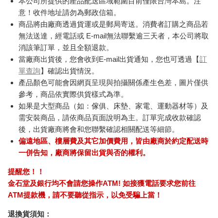
本公司所提供的產品配送區域範圍目前僅限台灣本島。注
意！收件地址請勿為郵政信箱。
商品將由廠商透過貨運或是郵局寄送。消費者訂購之商品若
無法送達，經電話或 E-mail無法聯繫逾三天者，本公司將取
消該筆訂單，並且全額退款。
當廠商出貨後，您會收到E-mail出貨通知，您也可透過【
訂
單查詢
】確認出貨情況。
產品顏色可能會因網頁呈現與拍攝關係產生色差，圖片僅供
參考，商品依實際供貨樣式為準。
如果是大型商品（如：傢俱、床墊、家電、運動器材等）及
需安裝商品，請依商品頁面說明為主。訂單完成收款確認
後，出貨廠商將會和您聯繫確認相關配送等細節。
偏遠地區、樓層費及其它加價費用，皆由廠商於約定配送時
一併告知，廠商將保留出貨與否的權利。
提醒您！！
金石堂及銀行均不會請您操作ATM! 如接獲電話要求您前往
ATM提款機，請不要聽從指示，以免受騙上當！
退換貨須知：