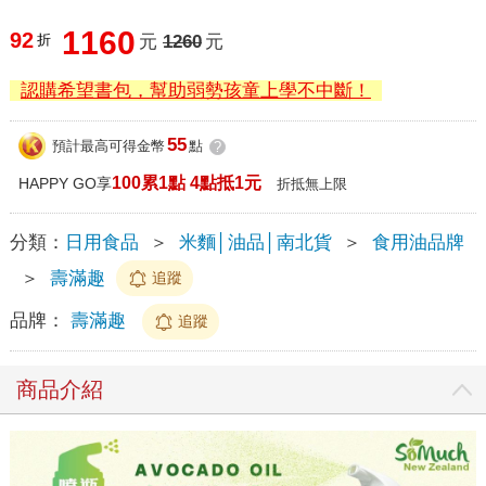
1160
92
折
元
1260
元
認購希望書包，幫助弱勢孩童上學不中斷！
55
預計最高可得金幣
點
?
100累1點 4點抵1元
HAPPY GO享
折抵無上限
分類：
日用食品
＞
米麵│油品│南北貨
＞
食用油品牌
＞
壽滿趣
追蹤
品牌：
壽滿趣
追蹤
商品介紹