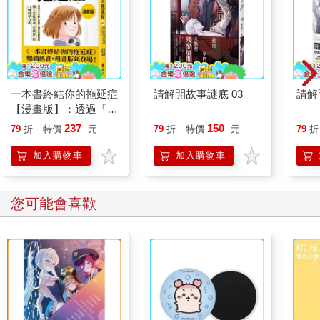
一本書終結你的拖延症
請解開故事謎底 03
請解
【漫畫版】：透過「小
行動」打開大腦的行動
237
150
79
折
特價
元
79
折
特價
元
79
折
開關，懶人也能變身
「行動派」的37個科
加入購物車
加入購物車
學方法
您可能會喜歡