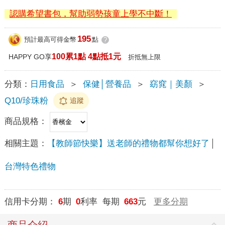
認購希望書包，幫助弱勢孩童上學不中斷！
195
預計最高可得金幣
點
?
100累1點 4點抵1元
HAPPY GO享
折抵無上限
分類：
日用食品
＞
保健│營養品
＞
窈窕｜美顏
＞
Q10/珍珠粉
追蹤
商品規格：
相關主題：
【教師節快樂】送老師的禮物都幫你想好了
台灣特色禮物
信用卡分期：
6
期
0
利率 每期
663
元
更多分期
商品介紹