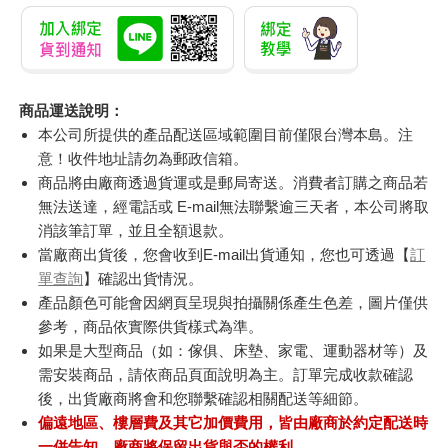
商品運送說明：
本公司所提供的產品配送區域範圍目前僅限台灣本島。注
意！收件地址請勿為郵政信箱。
商品將由廠商透過貨運或是郵局寄送。消費者訂購之商品若
無法送達，經電話或 E-mail無法聯繫逾三天者，本公司將取
消該筆訂單，並且全額退款。
當廠商出貨後，您會收到E-mail出貨通知，您也可透過【
訂
單查詢
】確認出貨情況。
產品顏色可能會因網頁呈現與拍攝關係產生色差，圖片僅供
參考，商品依實際供貨樣式為準。
如果是大型商品（如：傢俱、床墊、家電、運動器材等）及
需安裝商品，請依商品頁面說明為主。訂單完成收款確認
後，出貨廠商將會和您聯繫確認相關配送等細節。
偏遠地區、樓層費及其它加價費用，皆由廠商於約定配送時
一併告知，廠商將保留出貨與否的權利。