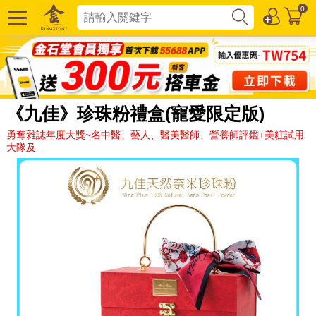
0
《九佳》珍珠粉禮盒(寵愛限定版)
勇奪雜誌年度大獎~名中醫、藝人、醫美醫師、營養師評鑑+美粧試用
大隊及