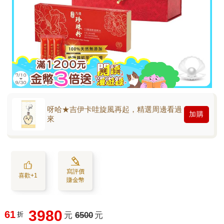
呀哈★吉伊卡哇旋風再起，精選周邊看過
加購
來
寫評價
喜歡+1
賺金幣
3980
61
折
元
6500
元