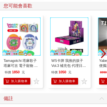
您可能會喜歡
Tamagotchi 塔麻歌子
WS卡牌 我推的孩子
Yab
塔麻可吉 電子寵物 樂
Vol.3 補充包 代理日文
便攜式
園系列（熱帶橙果／極
版（一盒）
投影
1850
1050
特價
元
特價
元
8990
地冰雪）
加入購物車
加入購物車
備註