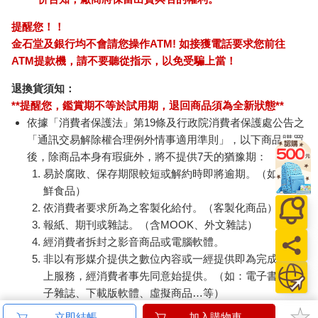
提醒您！！
金石堂及銀行均不會請您操作ATM! 如接獲電話要求您前往
ATM提款機，請不要聽從指示，以免受騙上當！
退換貨須知：
**提醒您，鑑賞期不等於試用期，退回商品須為全新狀態**
依據「消費者保護法」第19條及行政院消費者保護處公告之
「通訊交易解除權合理例外情事適用準則」，以下商品購買
後，除商品本身有瑕疵外，將不提供7天的猶豫期：
易於腐敗、保存期限較短或解約時即將逾期。（如：生
鮮食品）
依消費者要求所為之客製化給付。（客製化商品）
報紙、期刊或雜誌。（含MOOK、外文雜誌）
經消費者拆封之影音商品或電腦軟體。
非以有形媒介提供之數位內容或一經提供即為完成之線
上服務，經消費者事先同意始提供。（如：電子書、電
子雜誌、下載版軟體、虛擬商品…等）
已拆封之個人衛生用品。（如：內衣褲、刮鬍刀、除毛
立即結帳
加入購物車