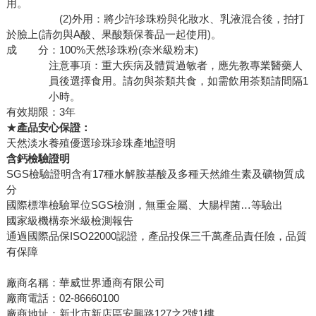
用。
(2)外用：將少許珍珠粉與化妝水、乳液混合後，拍打
於臉上(請勿與A酸、果酸類保養品一起使用)。
成 分：100%天然珍珠粉(奈米級粉末)
注意事項：重大疾病及體質過敏者，應先教專業醫藥人
員後選擇食用。請勿與茶類共食，如需飲用茶類請間隔1
小時。
有效期限：3年
★
產品安心保證
：
天然淡水養殖優選珍珠珍珠產地證明
含鈣檢驗證明
SGS檢驗證明含有17種水解胺基酸及多種天然維生素及礦物質成
分
國際標準檢驗單位SGS檢測，無重金屬、大腸桿菌…等驗出
國家級機構奈米級檢測報告
通過國際品保ISO22000認證，產品投保三千萬產品責任險，品質
有保障
廠商名稱：華威世界通商有限公司
廠商電話：02-86660100
廠商地址：新北市新店區安興路127之2號1樓