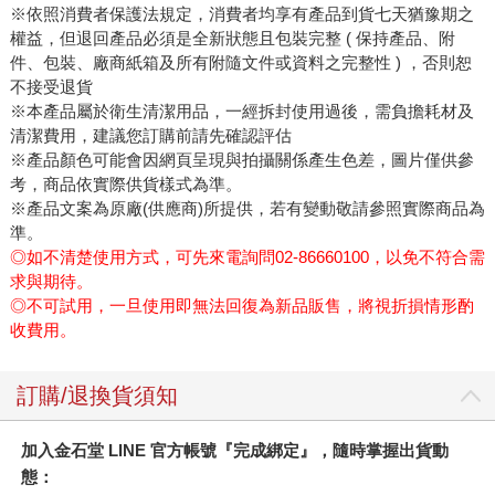
※依照消費者保護法規定，消費者均享有產品到貨七天猶豫期之
權益，但退回產品必須是全新狀態且包裝完整 ( 保持產品、附
件、包裝、廠商紙箱及所有附隨文件或資料之完整性 ) ，否則恕
不接受退貨
※本產品屬於衛生清潔用品，一經拆封使用過後，需負擔耗材及
清潔費用，建議您訂購前請先確認評估
※產品顏色可能會因網頁呈現與拍攝關係產生色差，圖片僅供參
考，商品依實際供貨樣式為準。
※產品文案為原廠(供應商)所提供，若有變動敬請參照實際商品為
準。
◎如不清楚使用方式，可先來電詢問02-86660100，以免不符合需
求與期待。
◎不可試用，一旦使用即無法回復為新品販售，將視折損情形酌
收費用。
訂購/退換貨須知
加入金石堂 LINE 官方帳號『完成綁定』，隨時掌握出貨動
態：