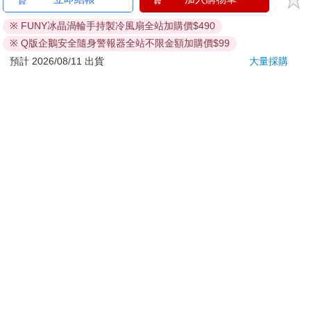
刀…等）
若非上列種類商品，均享有到貨7天的猶豫期（含例假
※ FUNY冰晶渦輪手持製冷風扇全站加購價$490
日）。
※ Q版企鵝安全隨身警報器全站不限金額加購價$99
辦理退換貨時，商品（組合商品恕無法接受單獨退貨）必須
預計 2026/08/11 出貨
大量採購
是您收到商品時的原始狀態（包含商品本體、配件、贈品、
保證書、所有附隨資料文件及原廠內外包裝…等），請勿直
接使用原廠包裝寄送，或於原廠包裝上黏貼紙張或書寫文
字。
退回商品若無法回復原狀，將請您負擔回復原狀所需費用，
嚴重時將影響您的退貨權益。