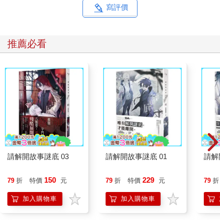
寫評價
推薦必看
請解開故事謎底 03
請解開故事謎底 01
請解
150
229
79
折
特價
元
79
折
特價
元
79
折
加入購物車
加入購物車