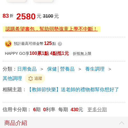
2580
83
折
元
3100
元
認購希望書包，幫助弱勢孩童上學不中斷！
125
預計最高可得金幣
點
?
100累1點 4點抵1元
HAPPY GO享
折抵無上限
分類：
日用食品
＞
保健│營養品
＞
養生調理
＞
其他調理
追蹤
相關主題：
【教師節快樂】送老師的禮物都幫你想好了
信用卡分期：
6
期
0
利率 每期
430
元
更多分期
商品介紹