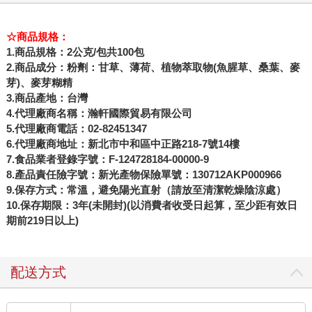
☆商品規格：
1.商品規格：2公克/包共100包
2.商品成分：粉劑：甘草、薄荷、植物萃取物(魚腥草、桑葉、麥
芽)、麥芽糊精
3.商品產地：台灣
4.代理廠商名稱：瀚軒國際貿易有限公司
5.代理廠商電話：02-82451347
6.代理廠商地址：新北市中和區中正路218-7號14樓
7.食品業者登錄字號：F-124728184-00000-9
8.產品責任險字號：新光產物保險單號：130712AKP000966
9.保存方式：常溫，避免陽光直射（請放至清潔乾燥陰涼處）
10.保存期限：3年(未開封)(以消費者收受日起算，至少距有效日
期前219日以上)
配送方式