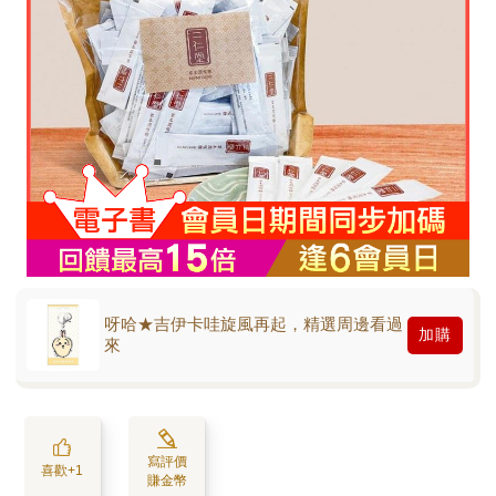
呀哈★吉伊卡哇旋風再起，精選周邊看過
加購
來
寫評價
喜歡+1
賺金幣