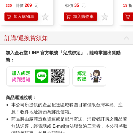
450
209
35
特價
元
特價
元
59
折
220
加入購物車
加入購物車
訂購/退換貨須知
加入金石堂 LINE 官方帳號『完成綁定』，隨時掌握出貨動
態：
商品運送說明：
本公司所提供的產品配送區域範圍目前僅限台灣本島。注
意！收件地址請勿為郵政信箱。
商品將由廠商透過貨運或是郵局寄送。消費者訂購之商品若
無法送達，經電話或 E-mail無法聯繫逾三天者，本公司將取