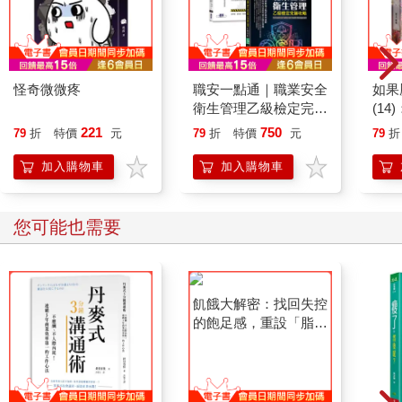
怪奇微微疼
職安一點通｜職業安全
如果
衛生管理乙級檢定完勝
(1
攻略｜2026版(套書)
貓漫
221
750
79
折
特價
元
79
折
特價
元
79
折
加入購物車
加入購物車
您可能也需要