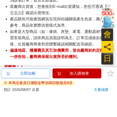
消該筆訂單，並且全額退款。
當廠商出貨後，您會收到E-mail出貨通知，您也可透過【
訂
單查詢
】確認出貨情況。
產品顏色可能會因網頁呈現與拍攝關係產生色差，圖片僅供
參考，商品依實際供貨樣式為準。
如果是大型商品（如：傢俱、床墊、家電、運動器材等）及
會
需安裝商品，請依商品頁面說明為主。訂單完成收款確認
後，出貨廠商將會和您聯繫確認相關配送等細節。
員
偏遠地區、樓層費及其它加價費用，皆由廠商於約定配送時
日
一併告知，廠商將保留出貨與否的權利。
提醒您！！
金石堂及銀行均不會請您操作ATM! 如接獲電話要求您前往
立即結帳
加入購物車
ATM提款機，請不要聽從指示，以免受騙上當！
※ 本商品會員日滿額金幣加碼回饋最高8倍
退換貨須知：
預計 2026/08/07 出貨
大量採購
**提醒您，鑑賞期不等於試用期，退回商品須為全新狀態**
依據「消費者保護法」第19條及行政院消費者保護處公告之
「通訊交易解除權合理例外情事適用準則」，以下商品購買
後，除商品本身有瑕疵外，將不提供7天的猶豫期：