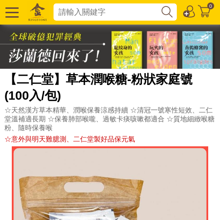
0
【二仁堂】草本潤喉糖-粉狀家庭號
(100入/包)
☆天然漢方草本精華、潤喉保養涼感持續 ☆清冠一號寒性短效、二仁
堂溫補適長期 ☆保養肺部喉嚨、過敏卡痰咳嗽都適合 ☆質地細緻喉糖
粉、隨時保養喉
☆意外與明天難臆測、二仁堂製好品保元氣