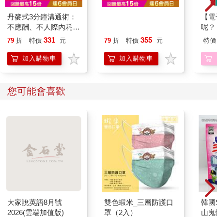
丹麥式3分鐘溝通術：
飢餓大解密：找回失控
【電
不應酬、不人際內耗！
的飽足感，重設「脂肪
呢？
連霸5年商業效率第一
恆溫器」， 從根源阻
331
355
79
折
特價
元
79
折
特價
元
特價
的工作心法
斷恆定、享樂與制約性
飢餓
加入購物車
加入購物車
您可能會喜歡
大家說英語8月號
雙色蝦米_三層防護口
韓國S
2026(雲端加值版)
罩（2入）
山鬼