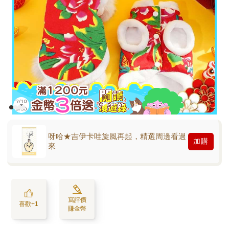
呀哈★吉伊卡哇旋風再起，精選周邊看過
加購
來
寫評價
喜歡+1
賺金幣