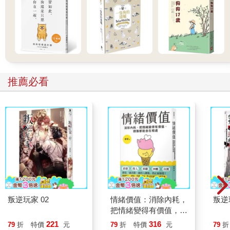
推薦必看
叛逆玩家 02
情緒價值：消除內耗，
叛逆
把情緒變得有價值，跟
誰都能自在相處
221
316
79
折
特價
元
79
折
特價
元
79
折