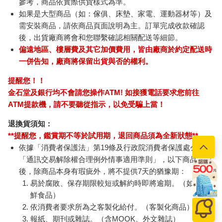
參考，商品依實際供貨樣式為準。
如果是大型商品（如：傢俱、床墊、家電、運動器材等）及
需安裝商品，請依商品頁面說明為主。訂單完成收款確認
後，出貨廠商將會和您聯繫確認相關配送等細節。
偏遠地區、樓層費及其它加價費用，皆由廠商於約定配送時
一併告知，廠商將保留出貨與否的權利。
提醒您！！
金石堂及銀行均不會請您操作ATM! 如接獲電話要求您前往
ATM提款機，請不要聽從指示，以免受騙上當！
退換貨須知：
**提醒您，鑑賞期不等於試用期，退回商品須為全新狀態**
依據「消費者保護法」第19條及行政院消費者保護處公告之
「通訊交易解除權合理例外情事適用準則」，以下商品購買
後，除商品本身有瑕疵外，將不提供7天的猶豫期：
易於腐敗、保存期限較短或解約時即將逾期。（如：生
鮮食品）
依消費者要求所為之客製化給付。（客製化商品）
報紙、期刊或雜誌。（含MOOK、外文雜誌）