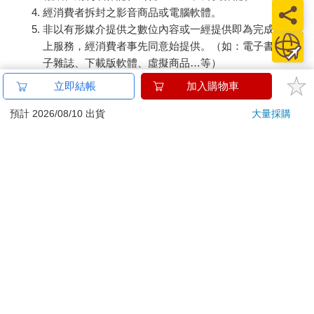
經消費者拆封之影音商品或電腦軟體。
非以有形媒介提供之數位內容或一經提供即為完成之線
上服務，經消費者事先同意始提供。（如：電子書、電
子雜誌、下載版軟體、虛擬商品…等）
已拆封之個人衛生用品。（如：內衣褲、刮鬍刀、除毛
立即結帳
加入購物車
刀…等）
若非上列種類商品，均享有到貨7天的猶豫期（含例假
預計 2026/08/10 出貨
大量採購
日）。
辦理退換貨時，商品（組合商品恕無法接受單獨退貨）必須
是您收到商品時的原始狀態（包含商品本體、配件、贈品、
保證書、所有附隨資料文件及原廠內外包裝…等），請勿直
接使用原廠包裝寄送，或於原廠包裝上黏貼紙張或書寫文
字。
退回商品若無法回復原狀，將請您負擔回復原狀所需費用，
嚴重時將影響您的退貨權益。