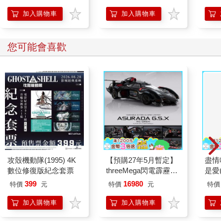
加入購物車
加入購物車
您可能會喜歡
攻殼機動隊(1995) 4K
【預購27年5月暫定】
盡情
數位修復版紀念套票
threeMega閃電霹靂車
是愛
VA Hi-SPEC UNITED
399
16980
特價
元
特價
元
特價
阿斯拉 G.S.X RS
SIREN 黑色限定
加入購物車
加入購物車