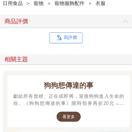
日用食品
＞
寵物
＞
寵物服飾配件
＞
衣服
商品評價
寫評價
相關主題
狗狗想傳達的事
獻給所有曾經、正在或即將，迎接狗狗進入生命的
你。《狗狗想傳達的事》限時領券再折20元→→
https://www.kingstone.com.tw/activity/Click_Url_EC/?
看更多
eid=bookrep2508