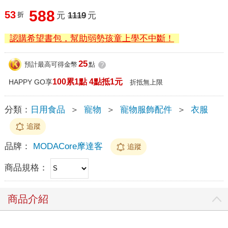
588
53
折
元
1119
元
認購希望書包，幫助弱勢孩童上學不中斷！
25
預計最高可得金幣
點
?
100累1點 4點抵1元
HAPPY GO享
折抵無上限
分類：
日用食品
＞
寵物
＞
寵物服飾配件
＞
衣服
追蹤
品牌：
MODACore摩達客
追蹤
商品規格：
商品介紹