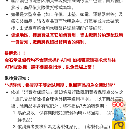
產品顏色可能會因網頁呈現與拍攝關係產生色差，圖片僅供
參考，商品依實際供貨樣式為準。
如果是大型商品（如：傢俱、床墊、家電、運動器材等）及
需安裝商品，請依商品頁面說明為主。訂單完成收款確認
後，出貨廠商將會和您聯繫確認相關配送等細節。
偏遠地區、樓層費及其它加價費用，皆由廠商於約定配送時
一併告知，廠商將保留出貨與否的權利。
提醒您！！
金石堂及銀行均不會請您操作ATM! 如接獲電話要求您前往
ATM提款機，請不要聽從指示，以免受騙上當！
退換貨須知：
**提醒您，鑑賞期不等於試用期，退回商品須為全新狀態**
依據「消費者保護法」第19條及行政院消費者保護處公告之
「通訊交易解除權合理例外情事適用準則」，以下商品購買
後，除商品本身有瑕疵外，將不提供7天的猶豫期：
易於腐敗、保存期限較短或解約時即將逾期。（如：生
鮮食品）
依消費者要求所為之客製化給付。（客製化商品）