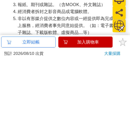
報紙、期刊或雜誌。（含MOOK、外文雜誌）
經消費者拆封之影音商品或電腦軟體。
非以有形媒介提供之數位內容或一經提供即為完成之線
上服務，經消費者事先同意始提供。（如：電子書、電
子雜誌、下載版軟體、虛擬商品…等）
已拆封之個人衛生用品。（如：內衣褲、刮鬍刀、除毛
立即結帳
加入購物車
刀…等）
若非上列種類商品，均享有到貨7天的猶豫期（含例假
預計 2026/08/10 出貨
大量採購
日）。
辦理退換貨時，商品（組合商品恕無法接受單獨退貨）必須
是您收到商品時的原始狀態（包含商品本體、配件、贈品、
保證書、所有附隨資料文件及原廠內外包裝…等），請勿直
接使用原廠包裝寄送，或於原廠包裝上黏貼紙張或書寫文
字。
退回商品若無法回復原狀，將請您負擔回復原狀所需費用，
嚴重時將影響您的退貨權益。