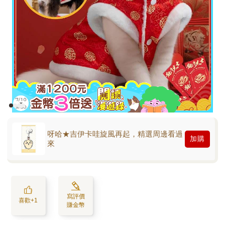
呀哈★吉伊卡哇旋風再起，精選周邊看過
加購
來
寫評價
喜歡+1
賺金幣