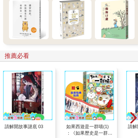
推薦必看
請解開故事謎底 03
如果西遊是一群喵(1)
請解
：《如果歷史是一群