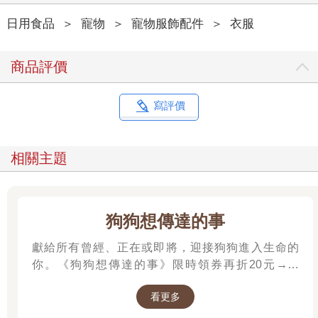
日用食品
＞
寵物
＞
寵物服飾配件
＞
衣服
商品評價
寫評價
相關主題
狗狗想傳達的事
獻給所有曾經、正在或即將，迎接狗狗進入生命的
你。《狗狗想傳達的事》限時領券再折20元→→
https://www.kingstone.com.tw/activity/Click_Url_EC/?
看更多
eid=bookrep2508