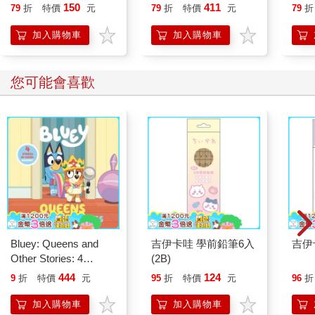
喵》作者最新力作，附
150
411
79
折
特價
元
79
折
特價
元
79
折
【首卷特典】拉頁
加入購物車
加入購物車
您可能會喜歡
Bluey: Queens and
吉伊卡哇 學前鉛筆6入
吉伊
Other Stories: 4
(2B)
Stories in 1 Book.
444
124
9
折
特價
元
95
折
特價
元
96
折
Hooray!
加入購物車
加入購物車