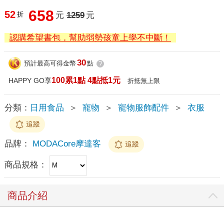
658
52
折
元
1259
元
認購希望書包，幫助弱勢孩童上學不中斷！
30
預計最高可得金幣
點
?
100累1點 4點抵1元
HAPPY GO享
折抵無上限
分類：
日用食品
＞
寵物
＞
寵物服飾配件
＞
衣服
追蹤
品牌：
MODACore摩達客
追蹤
商品規格：
商品介紹