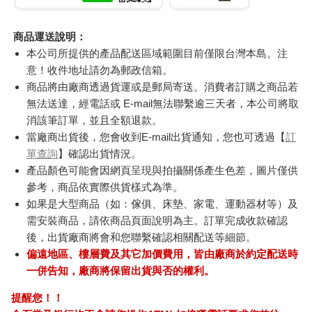
商品運送說明：
本公司所提供的產品配送區域範圍目前僅限台灣本島。注
意！收件地址請勿為郵政信箱。
商品將由廠商透過貨運或是郵局寄送。消費者訂購之商品若
無法送達，經電話或 E-mail無法聯繫逾三天者，本公司將取
消該筆訂單，並且全額退款。
當廠商出貨後，您會收到E-mail出貨通知，您也可透過【
訂
單查詢
】確認出貨情況。
產品顏色可能會因網頁呈現與拍攝關係產生色差，圖片僅供
參考，商品依實際供貨樣式為準。
如果是大型商品（如：傢俱、床墊、家電、運動器材等）及
需安裝商品，請依商品頁面說明為主。訂單完成收款確認
後，出貨廠商將會和您聯繫確認相關配送等細節。
偏遠地區、樓層費及其它加價費用，皆由廠商於約定配送時
一併告知，廠商將保留出貨與否的權利。
提醒您！！