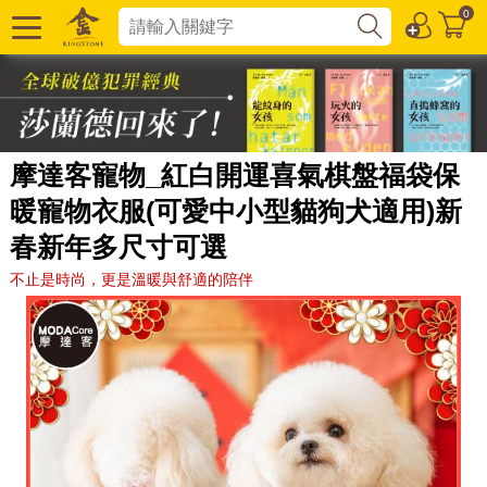
0
摩達客寵物_紅白開運喜氣棋盤福袋保
暖寵物衣服(可愛中小型貓狗犬適用)新
春新年多尺寸可選
不止是時尚，更是溫暖與舒適的陪伴