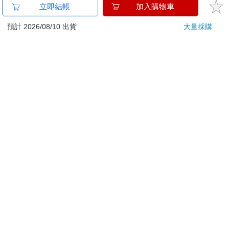
已拆封之個人衛生用品。（如：內衣褲、刮鬍刀、除毛
立即結帳
加入購物車
刀…等）
若非上列種類商品，均享有到貨7天的猶豫期（含例假
預計 2026/08/10 出貨
大量採購
日）。
辦理退換貨時，商品（組合商品恕無法接受單獨退貨）必須
是您收到商品時的原始狀態（包含商品本體、配件、贈品、
保證書、所有附隨資料文件及原廠內外包裝…等），請勿直
接使用原廠包裝寄送，或於原廠包裝上黏貼紙張或書寫文
字。
退回商品若無法回復原狀，將請您負擔回復原狀所需費用，
嚴重時將影響您的退貨權益。