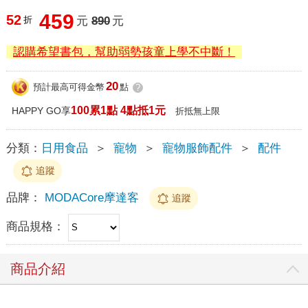
459
52
折
元
890
元
認購希望書包，幫助弱勢孩童上學不中斷！
20
預計最高可得金幣
點
?
100累1點 4點抵1元
HAPPY GO享
折抵無上限
分類：
日用食品
＞
寵物
＞
寵物服飾配件
＞
配件
追蹤
品牌：
MODACore摩達客
追蹤
商品規格：
商品介紹