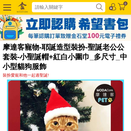
0
摩達客寵物-耶誕造型裝扮-聖誕老公公
套裝-小聖誕帽+紅白小圍巾_多尺寸_中
小型貓狗服飾
裝扮愛寵和他一起過聖誕!