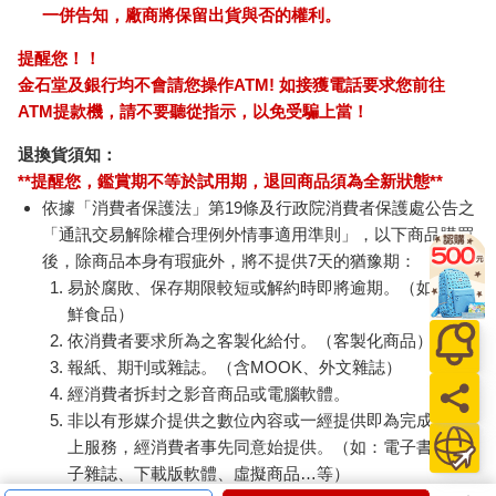
一併告知，廠商將保留出貨與否的權利。
提醒您！！
金石堂及銀行均不會請您操作ATM! 如接獲電話要求您前往
ATM提款機，請不要聽從指示，以免受騙上當！
退換貨須知：
**提醒您，鑑賞期不等於試用期，退回商品須為全新狀態**
依據「消費者保護法」第19條及行政院消費者保護處公告之
「通訊交易解除權合理例外情事適用準則」，以下商品購買
後，除商品本身有瑕疵外，將不提供7天的猶豫期：
易於腐敗、保存期限較短或解約時即將逾期。（如：生
鮮食品）
依消費者要求所為之客製化給付。（客製化商品）
報紙、期刊或雜誌。（含MOOK、外文雜誌）
經消費者拆封之影音商品或電腦軟體。
非以有形媒介提供之數位內容或一經提供即為完成之線
上服務，經消費者事先同意始提供。（如：電子書、電
子雜誌、下載版軟體、虛擬商品…等）