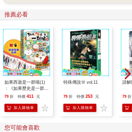
推薦必看
如果西遊是一群喵(1)
特殊傳說Ⅲ vol.11
請解
：《如果歷史是一群
喵》作者最新力作，附
411
253
79
折
特價
元
79
折
特價
元
79
折
【首卷特典】拉頁
加入購物車
加入購物車
您可能會喜歡