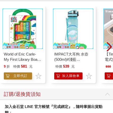
World of Eric Carle-
IMPACT大耳狗 水壺
【T
My First Library Board
(500ml)#淺藍
電式
Book Block Set
IMCMB01LB
581
539
9
折
特價
元
特價
元
690
立即代訂
加入購物車
訂購/退換貨須知
加入金石堂 LINE 官方帳號『完成綁定』，隨時掌握出貨動
態：