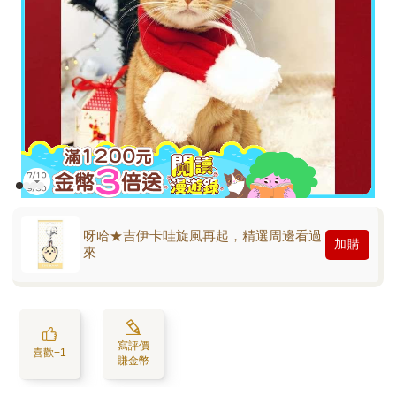
呀哈★吉伊卡哇旋風再起，精選周邊看過
加購
來
寫評價
喜歡+1
賺金幣