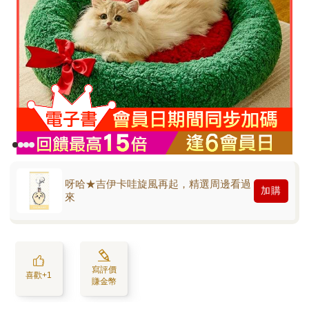
呀哈★吉伊卡哇旋風再起，精選周邊看過
加購
來
寫評價
喜歡+1
賺金幣