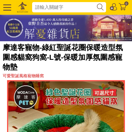
0
摩達客寵物-綠紅聖誕花圈保暖造型氛
圍感貓窩狗窩-L號-保暖加厚氛圍感寵
物墊
可愛聖誕風格寵物睡窩