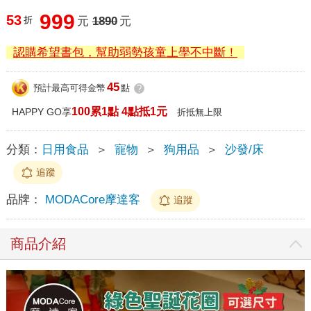
999
53
折
元
1890
元
認購希望書包，幫助弱勢孩童上學不中斷！
45
預計最高可得金幣
點
?
100累1點 4點抵1元
HAPPY GO享
折抵無上限
分類：
日用食品
＞
寵物
＞
狗用品
＞
沙發/床
追蹤
品牌：
MODACore摩達客
追蹤
商品介紹