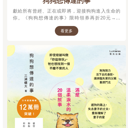
狗狗想傳達的事
獻給所有曾經、正在或即將，迎接狗狗進入生命的
你。《狗狗想傳達的事》限時領券再折20元→→
https://www.kingstone.com.tw/activity/Click_Url_EC/?
看更多
eid=bookrep2508