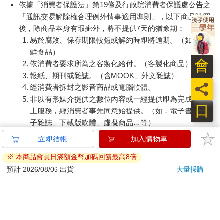
依據「消費者保護法」第19條及行政院消費者保護處公告之
「通訊交易解除權合理例外情事適用準則」，以下商品購買
後，除商品本身有瑕疵外，將不提供7天的猶豫期：
易於腐敗、保存期限較短或解約時即將逾期。（如：生
鮮食品）
會
依消費者要求所為之客製化給付。（客製化商品）
報紙、期刊或雜誌。（含MOOK、外文雜誌）
員
經消費者拆封之影音商品或電腦軟體。
非以有形媒介提供之數位內容或一經提供即為完成之線
日
上服務，經消費者事先同意始提供。（如：電子書、電
子雜誌、下載版軟體、虛擬商品…等）
已拆封之個人衛生用品。（如：內衣褲、刮鬍刀、除毛
立即結帳
加入購物車
刀…等）
※ 本商品會員日滿額金幣加碼回饋最高8倍
若非上列種類商品，均享有到貨7天的猶豫期（含例假
日）。
預計 2026/08/06 出貨
大量採購
辦理退換貨時，商品（組合商品恕無法接受單獨退貨）必須
是您收到商品時的原始狀態（包含商品本體、配件、贈品、
保證書、所有附隨資料文件及原廠內外包裝…等），請勿直
接使用原廠包裝寄送，或於原廠包裝上黏貼紙張或書寫文