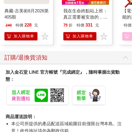
典藏-古美術8月2026第
我在生命終點站上班：
【電
405期
真正需要被安放的，其
能的
實是留下來的人
(1)
228
331
特價
元
79
折
特價
元
特價
240
加入購物車
加入購物車
訂購/退換貨須知
加入金石堂 LINE 官方帳號『完成綁定』，隨時掌握出貨動
態：
商品運送說明：
本公司所提供的產品配送區域範圍目前僅限台灣本島。注
意！收件地址請勿為郵政信箱。