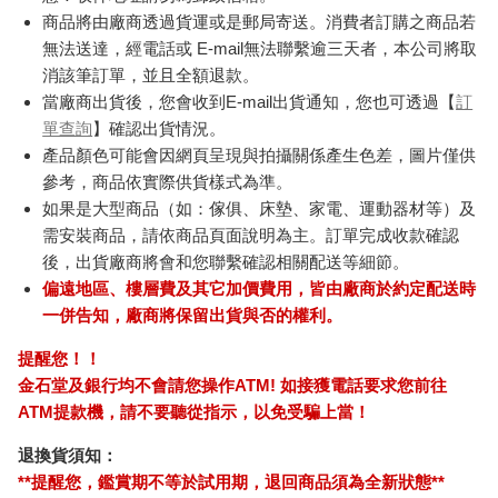
商品將由廠商透過貨運或是郵局寄送。消費者訂購之商品若
無法送達，經電話或 E-mail無法聯繫逾三天者，本公司將取
消該筆訂單，並且全額退款。
當廠商出貨後，您會收到E-mail出貨通知，您也可透過【
訂
單查詢
】確認出貨情況。
產品顏色可能會因網頁呈現與拍攝關係產生色差，圖片僅供
參考，商品依實際供貨樣式為準。
如果是大型商品（如：傢俱、床墊、家電、運動器材等）及
需安裝商品，請依商品頁面說明為主。訂單完成收款確認
後，出貨廠商將會和您聯繫確認相關配送等細節。
偏遠地區、樓層費及其它加價費用，皆由廠商於約定配送時
一併告知，廠商將保留出貨與否的權利。
提醒您！！
金石堂及銀行均不會請您操作ATM! 如接獲電話要求您前往
ATM提款機，請不要聽從指示，以免受騙上當！
退換貨須知：
**提醒您，鑑賞期不等於試用期，退回商品須為全新狀態**