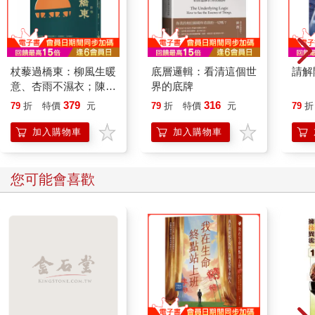
杖藜過橋東：柳風生暖
底層邏輯：看清這個世
請解
意、杏雨不濕衣；陳亮
界的底牌
恭談以心轉境的適齡漫
379
316
79
折
特價
元
79
折
特價
元
79
折
想
加入購物車
加入購物車
您可能會喜歡