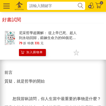
0
好書試閱
尼采哲學超圖解： 從上帝已死、超人
到永劫回歸，鍛鍊生命力的66個尼采
哲思，讓心變強大的終極解方【暢銷紀
79
折
特價
331
元
念版】
加入購物車
前言
質疑，就是哲學的開始
恕我冒昧請問，你人生當中最重要的事物是什麼？