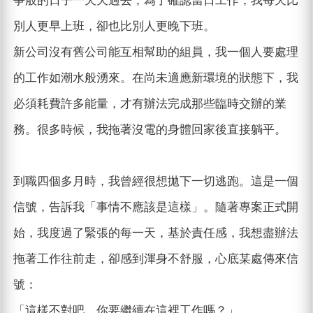
爭般的日子一天天過去，為了確認當日工作，我每天比
別人更早上班，卻也比別人更晚下班。
新公司沒有舊公司能互相幫助的組員，我一個人要處理
的工作如潮水般湧來。在尚未適應新環境的狀態下，我
必須耗費許多能量，才有辦法完成那些臨時交辦的業
務。很多時候，我拖著沒電的身體回家後直接躺平。
到職四個多月時，我曾經很想拋下一切逃跑。這是一個
信號，告訴我「事情不應該是這樣」。隨著專案正式開
始，我度過了緊張的每一天，基於責任感，我想盡辦法
拖著工作往前走，卻感到渾身不舒服，心底某處傳來信
號：
「這樣不對吧，你要繼續在這裡工作嗎？」