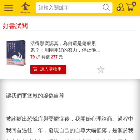
0
好書試閱
活得那麼認真，為何還是傷痕累
累？：用剛剛好的努力，停止倦怠
循環，找回人生的平衡
79
折
特價
277
元
加入購物車
讓我們更疲憊的虛偽自尊
被診斷出恐慌症與憂鬱症後，我開始心理諮商。過程中
我回首過往十年，發現自己的自尊大幅低落，是源於我