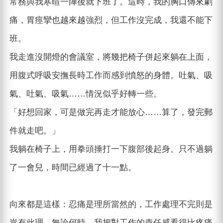
常務與我寒暄一陣後就下班了。這時，我的胸口傳來劇
痛，胃痙攣也越來越強烈，但工作沒完成，我還不能下
班。
我走進沒開燈的會議室，將幾把椅子併起來躺在上面，
用腹式呼吸安撫長時工作而感到憤怒的身體。吐氣、吸
氣、吐氣、吸氣……情況似乎好轉一些。
「好想回家，可是做完再走才能放心……算了，發完郵
件就走吧。」
我躺在椅子上，用拳頭捶打一下腹部後起身。只不過躺
了一會兒，時間已經過了十一點。
向來都是這樣：忍痛是理所當然的，工作處理不完則是
豈有此理。無論何時，我把對工作的責任感看得比疼痛