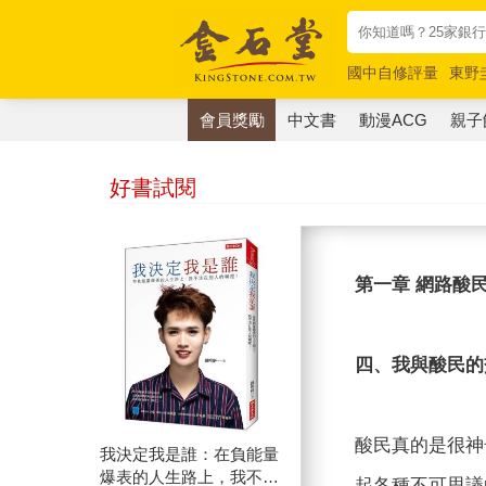
國中自修評量
東野
唯紅花綻放
奧德賽
會員獎勵
中文書
動漫ACG
親子
好書試閱
第一章 網路酸
四、我與酸民的
酸民真的是很神
我決定我是誰：在負能量
爆表的人生路上，我不活
起各種不可思議