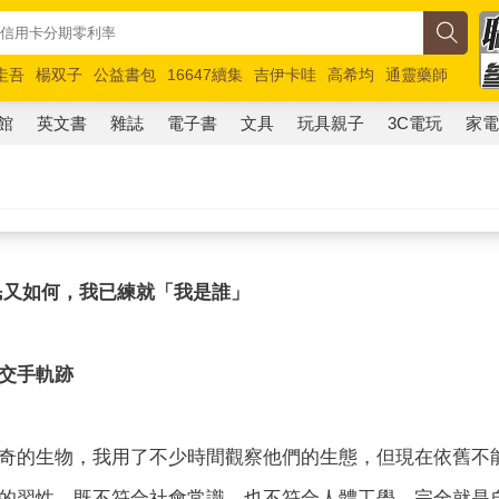
圭吾
楊双子
公益書包
16647續集
吉伊卡哇
高希均
通靈藥師
路邊攤新作
馬斯克
玩具總動員5
超慢跑
館
英文書
雜誌
電子書
文具
玩具親子
3C電玩
家
民又如何，我已練就「我是誰」
交手軌跡
奇的生物，我用了不少時間觀察他們的生態，但現在依舊不
的習性，既不符合社會常識，也不符合人體工學，完全就是