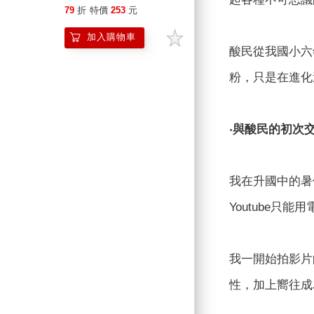
在別人的嘴裡！
79
折
特價
253
元
加入購物車
酸民從我國小六
粉，只是在進化
‧與酸民的初次
我在升國中的暑
Youtube
我一開始拍影片
性，加上嚮往成