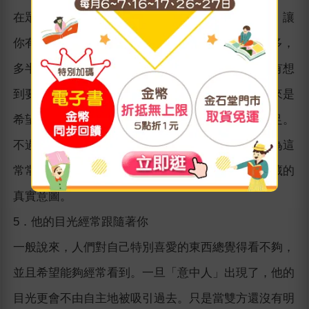
在眾人面前他會專門開你的玩笑或者成心拿話氣你，讓
你有點下不了臺……這種情況在男性身上表現得較多，
多半是因為找不到正當的理由接近你，或者你從沒有想
到要注意他，於是他就用惡作劇的手段來表達，一來是
希望引起你的注意，二來也是為了獲得一種心理滿足。
不過，這種行為基本上是一種失敗的表達方法，因為這
常常會使對方產生厭惡情緒，根本不去想你內心隱藏的
真實意圖。
5．他的目光經常跟隨著你
一般說來，人們對自己特別喜愛的東西總覺得看不夠，
並且希望能夠經常看到。一旦「意中人」出現了，他的
目光更會不由自主地被吸引過去。只是當雙方還沒有明