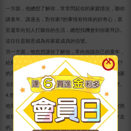
一方面，他總想了解你，常常問起你的家庭情況，聽你
講童年、講過去，對你家?的事情有特殊的好奇心，甚
至還常向別人打聽你的生活，總想找機會到你家拜訪。
這往往是願意成為你家庭成員的信號。
另一方面，他也想讓你了解他，常向你談自己的童年，
給你看過去的照片，講以前上學時的趣事，告訴你家?
的兄弟姊妹，父母的性格愛好，進而暗示歡迎你到他家
去玩。這往往是表示願意接納你為他家庭成員的信號。
4.他變得愛對你搞惡作劇
他突然變得愛對你搞惡作劇，比如，在下班時，你突然
發現自己的雨傘不見了，別人卻悄悄告訴你那是他拿走
的。