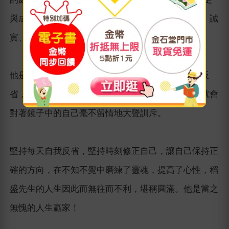
與成功，就要在其中播散美好的種子，例如：真摯、誠
實、正確、純粹的思想，並將它養育下去。」
他是這麼說，也是這麼做的。他經常對著鏡子自我反
省，並發現自己出現傲慢的態度或輕浮的舉止時，就會
對著鏡子中的自己毫不留情地大聲訓斥。
堅持每天自我反省，堅持時刻修正自己，讓自己保持正
確的方向，在不知不覺中磨練了靈魂，提高了心性，稻
盛先生的人生因此而無往而不利，堪稱圓滿。他是當之
無愧的人生贏家！