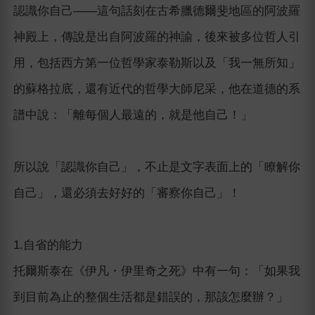
認識你自己——這句話刻在古希臘德爾斐地區的阿波羅
神殿上，傳說是出自阿波羅的神諭，後來被多位哲人引
用，包括西方第一位哲學家泰勒斯以及「我一無所知」
的蘇格拉底，還有近代的哲學大師尼采，他在道德的系
譜中說：「離每個人最遠的，就是他自己！」
所以說「認識你自己」，不止是文字表面上的「瞭解你
自己」，還必須去好好的「審察你自己」！
1.自省的能力
托爾斯泰在《伊凡・伊里奇之死》中有一句：「如果我
到目前為止的整個生活都是錯誤的，那該怎麼辦？」