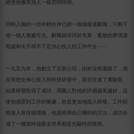
經使他像其他人一樣苦悶徘徊。
同時入職的一些年輕伙伴已經一個個接連辭職，只剩下
他一個人無處可去。辭職就等同於失業，尷尬的窘境讓
稻盛和夫不得不下定決心投入到工作中去⋯⋯
一九五九年，他創立了京瓷公司，由於沒有退路了，他
反而把全身心投入到科技研發中，甚至住進了實驗室。
結果研發取得了成功，周圍人對他的評價越來越好，這
使他感受到工作的樂趣，於是更加地投入研發。工作狀
態進入良性循環後，他居然用自己獨特的方法，成功合
成了一種當時放眼全世界都是先驅性的技術。