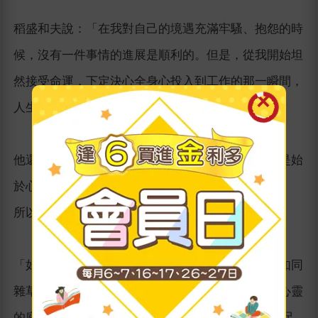
稻盛和夫說：「在我對自己的境遇充滿牢騷、抱怨的時
候，沒有一件事情的進展是順利的。但是，從我開始坦
然接受命運，下定決心全身心投入到工作的那一瞬間，
人生就從逆風變成了順風。」
他還認為：幸福人生的祕訣是——「人生的一切都是始
於心，終於心。」
所以，他的人生哲學，就是「心的哲學」！
「如果忽視對心靈花園的養護，其中馬上就會長出如同
雜草一般不純、錯誤的、不正確的東西；如果想讓心靈
的庭院長滿美麗的花草 也就是讓人生充滿幸福、滿足