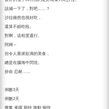
該減一下了，對吧……？
沙拉雖然也很好吃，
還算不錯吃啦。
對啊，這程度還行。
阿姆～
但令人垂涎欲滴的美食，
總是在腦海中閃現。
拚命 忍耐……
倒數3天
倒數2天
興奮 雀躍 期待 激動 愉悅