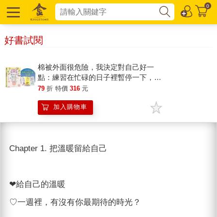
0
好書試閱
棉被外面很危險，我決定對自己好一
點：練習在忙碌的日子裡暫停一下，蒐
集今日份的微小幸福【首刷限量贈送暖
79
折
特價
316
元
心書籤】
加入購物車
Chapter 1. 把溫暖留給自己
❤︎給自己的溫暖
♡一週裡，有沒有你最期待的時光？