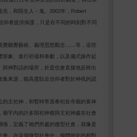
和陌生人－鬼。2002年，Robert
對信仰者提供保護，只是在不同的時刻對不同
視覺聽覺藝術、義理思想觀念……等，這些
體形象、進行祈禱和奉獻，以及儀式操作起
、與神對話的場所，於是也會直接地反映出
收集來源，能高度貼近信仰者對於神祇的認
位的主祀神，和暫時寄居奉祀在寺廟的客神
，廟宇內的許多陪祀神都與主祀神處在社會
關係，定義了祂們所處的微型社會，就像是
社會。在這個微型社會中，個體彼此的相對