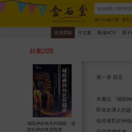
國中自修評量
東野
唯紅花綻放
奧德賽
會員獎勵
中文書
動漫ACG
親子
好書試閱
第一章 前言
本書以「城隍神
即其於漢人的超
信仰者對於神祇
城隍神的角色與職能：從
陪祀神的角度觀察
可供我們參考。1