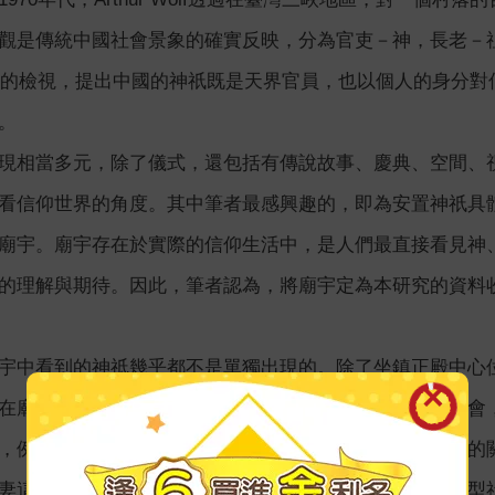
觀是傳統中國社會景象的確實反映，分為官吏－神，長老－祖先，
儀式的檢視，提出中國的神祇既是天界官員，也以個人的身分
。
現相當多元，除了儀式，還包括有傳說故事、慶典、空間、
看信仰世界的角度。其中筆者最感興趣的，即為安置神祇具
廟宇。廟宇存在於實際的信仰生活中，是人們最直接看見神
的理解與期待。因此，筆者認為，將廟宇定為本研究的資料
宇中看到的神祇幾乎都不是單獨出現的。除了坐鎮正殿中心
在廟內的神祇稱為陪祀神。華人的超自然世界形同一個社會
，例如父子、夫妻、長官僚屬、同事。這些神祇之間存在的
妻這些關係定義了存在這些關係的場域為「家庭」這個微型