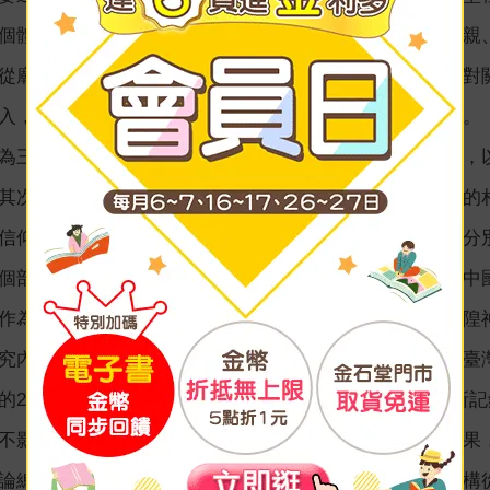
個體在這個微型社會中的角色，例如在家庭中的父親、母親
從廟宇這個微型社會中所存在的主祀神與陪祀神之間的相對
入，從而瞭解城隍神在信仰者的認知之中是什麼樣的神祇。
為三個部分：城隍信仰的基礎知識、城隍信仰的相關研究，
其次則為城隍神的信仰空間：城隍廟。第二關於城隍信仰的
信仰研究者的焦點、議題為何。第三則進入本研究內容，分
個部分共分四章來撰寫。其中的研究資料整理與呈現分為中
作為參照，也就是將時間列入分析變項之中，從而瞭解城隍
究內容之中的研究資料整理與呈現，本書所呈現出的當代臺
的2011至2014年間走訪包含13個縣市共計67座的城隍廟
不影響本研究在時間和空間的大樣本資料收集與整理的結果
論總結了三個部分的內容。第一，說明本研究使用角色架構