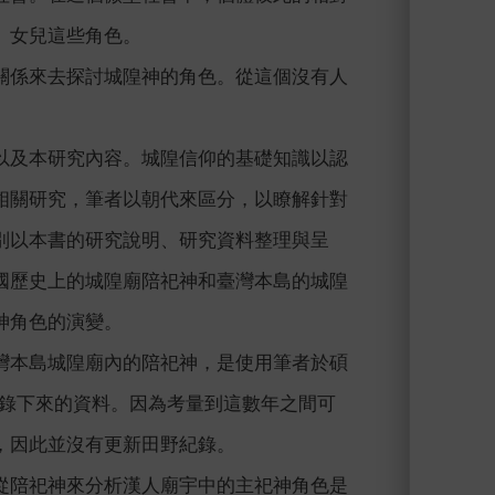
、女兒這些角色。
關係來去探討城隍神的角色。從這個沒有人
以及本研究內容。城隍信仰的基礎知識以認
相關研究，筆者以朝代來區分，以瞭解針對
別以本書的研究說明、研究資料整理與呈
國歷史上的城隍廟陪祀神和臺灣本島的城隍
神角色的演變。
灣本島城隍廟內的陪祀神，是使用筆者於碩
所記錄下來的資料。因為考量到這數年之間可
，因此並沒有更新田野紀錄。
從陪祀神來分析漢人廟宇中的主祀神角色是