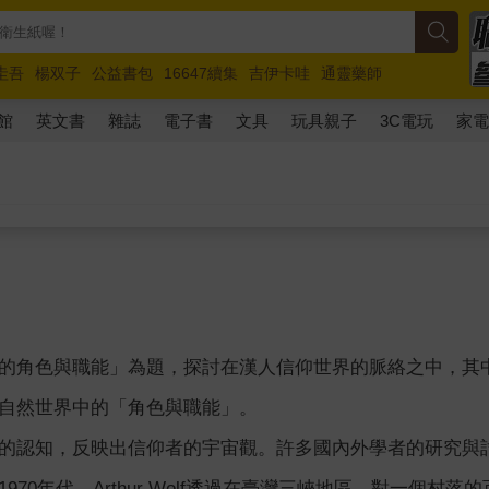
圭吾
楊双子
公益書包
16647續集
吉伊卡哇
通靈藥師
路邊攤新作
馬斯克
玩具總動員5
超慢跑
館
英文書
雜誌
電子書
文具
玩具親子
3C電玩
家
的角色與職能」為題，探討在漢人信仰世界的脈絡之中，其
自然世界中的「角色與職能」。
的認知，反映出信仰者的宇宙觀。許多國內外學者的研究與
970年代，Arthur Wolf透過在臺灣三峽地區，對一個