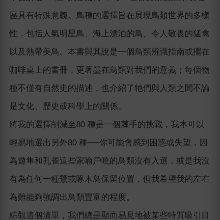
區具有特殊意義。鳥種的選擇旨在展現鳥類世界的多樣
性，包括人氣明星鳥、海上漂泊的鳥、令人敬畏的猛禽
以及熱帶美鳥。本書與其說是一個鳥類辨識指南或擺在
咖啡桌上的畫冊，更著墨在鳥類對我們的意義；每個物
種不僅有自然史的描述，也介紹了牠們與人類之間不論
是文化、歷史或科學上的關係。
將我的選擇削減至80 種是一個棘手的挑戰，我本可以
輕易地選出另外80 種──你可能會感到困惑或失望，因
為遊隼和孔雀這些家喻戶曉的鳥類沒有入選，或是我沒
有為任何一種鷺或啄木鳥保留位置，但我希望我的左右
為難能夠強調出鳥類豐富的程度。
綜觀這個清單，我們總是顯而易見地被某些特質吸引目