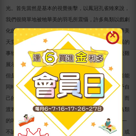
光。首先當然是基本的視覺衝擊，以鳳冠孔雀雉來說，
我們很簡單地被牠華美的羽毛所震懾，許多鳥類以戲劇
化的方式展現牠們的華麗裝飾：安地斯動冠傘鳥與華美
天堂鳥在這方面確實當仁不讓。而且我們很常被怪異的
事物吸引，就像被美麗的事物吸引一樣：例如艾草松雞
展示的充氣囊或劍喙蜂鳥那長槍般荒謬的鳥喙。
但是視覺效果並不是鳥類唯一的魅力，牠們還有聲音能
同時刺激我們的聽覺和想像力，促使我們為聲音賦予自
己的意義。普通夜鶯的複雜旋律充滿了抒情的浪漫，而
渡鴉嘶啞的嘎嘎聲則讓人聯想到死亡。沒有什麼像鳥類
的叫聲一樣，能夠如此生動地喚起關於某地的記憶──
不論是普通潛鳥顫抖的嚎哭聲所體現的加拿大荒野，或