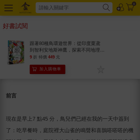
0
好書試閱
跟著80種鳥環遊世界：從印度栗鳶
到智利安地斯神鷹，探索不同地理環
境中的鳥類自然生態
9
折
特價
449
元
加入購物車
前言
現在是早上7 點45 分，鳥兒們已經在我的一天中簽到
了：吃早餐時，庭院裡大山雀的鳴聲和喜鵲嗒嗒嗒的機