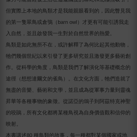
但實際上本地的鳥類才是我能親眼看到的，因此瞥見我
的第一隻翠鳥或倉鴞（barn owl）才更有可能引誘我走
入自然，並且啟發我一生對於自然世界的熱愛。
鳥類是如此無所不在，或許解釋了為何比起其他動物，
牠們幾個世紀以來引發了更多研究並且激發更多藝術創
作。從科學的角度，鳥類是我們了解演化等基礎概念的
途徑（想想達爾文的雀鳥）。在文化方面，牠們造就了
無盡的音樂、藝術和文學，並且成為從軍事力量到靈魂
昇華等各種事物的象徵。從諾亞的鴿子到阿茲特克神聖
的咬鵑，所有文化都將某種鳥視為自身價值觀和信仰的
映射。
本書講述80 種鳥類的故事，每一種都對某個國家或地