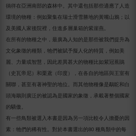
徜徉在亞洲南部的森林中。其中還包括那些適應了人造
環境的物種：例如聚集在瑞士滑雪勝地的黃嘴山鴉；以
及美國人家後院裡，住進多層巢箱的紫崖燕。
在所有的物種之中，最廣為人知的是那些被我們提升為
文化象徵的種類，牠們被賦予擬人化的特質，例如美
麗、力量或智慧，因此差異甚大的物種比如紫冠蕉鵑
（史瓦帝尼）和栗鳶（印度），在各自的地區與王室有
關聯，甚至有著神聖的地位。而其他物種像是鷸鴕和白
頭海鵰則廣泛的被認為是國家的象徵，承載著整個國家
的驕傲。
有一些鳥類被選入本書是因為另一項比較令人擔憂的因
素：牠們的稀有性。對於本書選出的80 種鳥類中的每