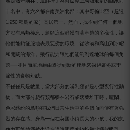
地是熱帶雨林，這解釋了為何世界上鳥類最多的國家前
十名中，有六名都在南美洲北部；其中哥倫比亞（超過
1,950 種鳥的家）高居第一。然而，找不到任何一個地
方沒有鳥類棲息，鳥類這個群體有著卓越的多樣性，讓
牠們能夠征服地表最惡劣的環境，從沙漠和高山到冰帽
和開闊的海洋。飛行能力讓牠們能夠到達地球的每個角
落──並且簡單地藉由遷徙到新的棲地來躲避嚴冬或季
節性的食物短缺。
不僅僅只是數量，當大部分的哺乳類都是小型夜行性動
物，而大部分爬行類都躲在岩石或落葉堆下時，喧鬧、
色彩繽紛的鳥類在我們日常生活中的各個面向便有著強
烈的存在感。身為一個在英國小鎮長大的小孩，我的想
像力可能曾經被生活在遙遠國度的蟒蛇和北極熊吸引，