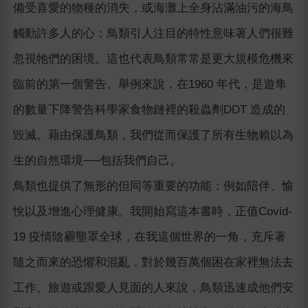
備受喜愛的物種的消失，或海灘上全身沾滿油污的海鳥
觸動許多人的心；鳥類引人注目的特性意味著人們很難
忽視牠們的困境。這也代表鳥類常常是更大規模危機來
臨前的第一個警告。舉例來說，在1960 年代，是遊隼
的數量下降警告科學家食物鏈裡的殺蟲劑DDT 造成的
毀滅。藉由保護鳥類，我們從而保護了所有生物賴以為
生的自然環境──包括我們自己。
鳥類也提供了無形的但同等重要的功能：例如陪伴、愉
悅以及增進心理健康。我開始寫這本書時，正值Covid-
19 疫情陰霾壟罩全球，在我這個世界的一角，充斥著
隨之而來的恐懼和混亂，對於幾百萬個困在家裡無法去
工作、旅遊或跟愛人見面的人來說，鳥類迅速成他們安