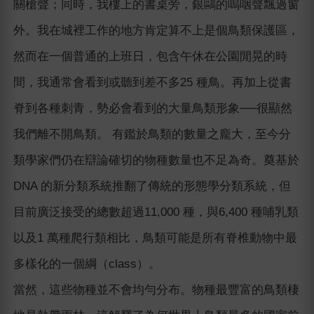
關槍聲；同時，我樓上的書桌旁，銀鷗的嗚咽聲飄過窗
外。我在城裡工作的地方肯定算不上是個鳥類保護區，
然而在一個普通的上班日，包含午休在公園閒晃的時
間，我通常會看到或聽到差不多25 種鳥。再加上從書
脊到各種刺青，勢必會看到的大量鳥類形象──很顯然
我們離不開鳥類。 有鑑於鳥類的數量之龐大，至今分
類學家們仍在辯論確切的物種數量也不足為奇。奠基於
DNA 的新分類系統推翻了傳統的形態學分類系統，但
目前廣泛接受的總數超過11,000 種，與6,400 種哺乳類
以及1 萬種爬行類相比，鳥類可能是所有脊椎動物中最
多樣化的一個綱（class）。
當然，這些物種並不會均勻分布。物種最豐富的鳥類棲