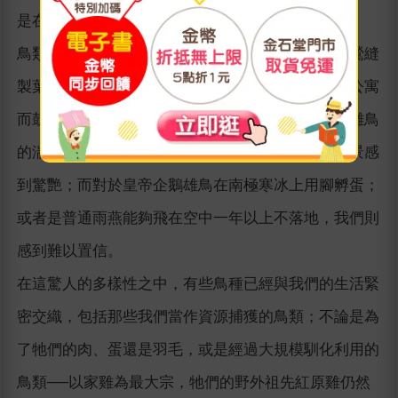
是在笑翠鳥狂笑聲中呼喚的塵土飛揚的澳洲內陸。
鳥類非比尋常的行為同樣地啟發我們。我們為縫葉鶯縫
製葉子搖籃的技巧或是群居織巢鳥集體建造乾草堆公寓
而鼓掌；我們對在泡沫飛濺的安地斯大瀑布中撫育雛鳥
的湍鴨或黑喉嚮蜜鴷引導蜂蜜採集者找到蜂巢的情景感
到驚艷；而對於皇帝企鵝雄鳥在南極寒冰上用腳孵蛋；
或者是普通雨燕能夠飛在空中一年以上不落地，我們則
感到難以置信。
在這驚人的多樣性之中，有些鳥種已經與我們的生活緊
密交織，包括那些我們當作資源捕獲的鳥類；不論是為
了牠們的肉、蛋還是羽毛，或是經過大規模馴化利用的
鳥類──以家雞為最大宗，牠們的野外祖先紅原雞仍然