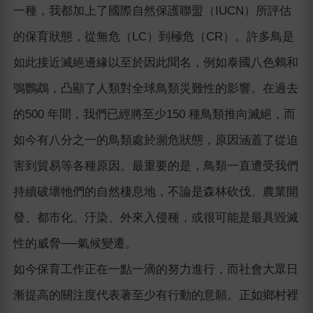
一種，我都加上了國際自然保護聯盟（IUCN）所評估
的保育狀態，從無危（LC）到極危（CR）。許多鳥是
如此接近滅絕邊緣以至於因此聞名，例如泰國八色鶇和
鴞鸚鵡，凸顯了人類對全球鳥類災難性的影響。在過去
的500 年間，我們已經將至少150 種鳥類推向滅絕，而
如今有八分之一的鳥類處於瀕危狀態，原因涵蓋了從迫
害到貿易等各種原因。最重要的是，鳥類一直遭受我們
持續破壞牠們的自然棲息地，不論是森林砍伐、農業開
發、都市化、汙染、外來入侵種，或很可能是最具毀滅
性的威脅──氣候變遷。
如今保育工作正在一點一滴的努力進行，而社會大眾日
漸提高的關注度代表著至少有行動的意願。正如鄉村裡