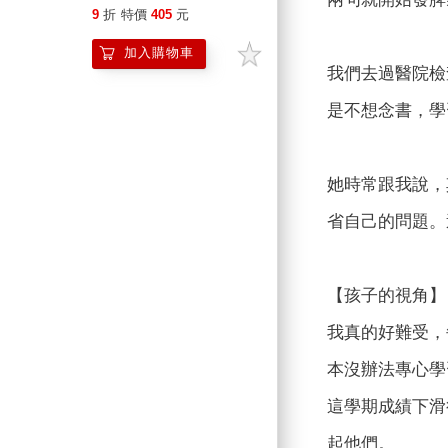
學」，陪孩子走出厭學的
9
折
特價
405
元
困境
加入購物車
我們去過醫院檢
是不想念書，學
她時常跟我說，
省自己的問題。
【孩子的視角】
我真的好難受，
本沒辦法專心學
這學期成績下滑
起他們。