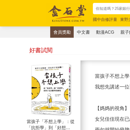
國中自修評量
東野
唯紅花綻放
奧德賽
會員獎勵
中文書
動漫ACG
親子
好書試閱
當孩子不想上學
我想先講述一位
【媽媽的視角】
女兒佳佳現在已
當孩子「不想上學」：從
「抗拒學」到「好想
兩句就開始發脾