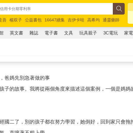
圭吾
楊双子
公益書包
16647續集
吉伊卡哇
高希均
通靈藥師
路邊攤新作
馬斯克
玩具總動員5
超慢跑
館
英文書
雜誌
電子書
文具
玩具親子
3C電玩
家
，爸媽先別急著做的事
孩子的故事。我將從兩個角度來描述這個案例，一個是媽媽
經國二了，別的孩子都在努力學習，她倒好，回到家只會拖
氣，直嚷著不想上學。