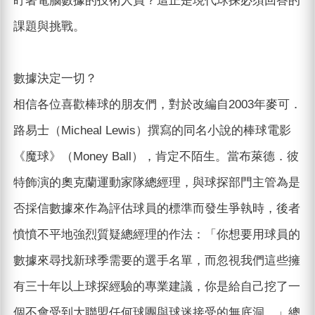
盯著電腦數據的技術人員？這正是現代球探必須回答的
課題與挑戰。
數據決定一切？
相信各位喜歡棒球的朋友們，對於改編自2003年麥可．
路易士（Micheal Lewis）撰寫的同名小說的棒球電影
《魔球》（Money Ball），肯定不陌生。當布萊德．彼
特飾演的奧克蘭運動家隊總經理，與球探部門主管為是
否採信數據來作為評估球員的標準而發生爭執時，後者
憤憤不平地強烈質疑總經理的作法：「你想要用球員的
數據來尋找新球季需要的選手名單，而忽視我們這些擁
有三十年以上球探經驗的專業建議，你是給自己挖了一
個不會受到大聯盟任何球團與球迷接受的無底洞。」總