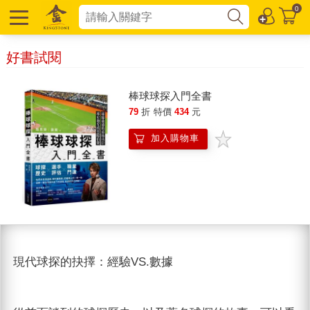
0
好書試閱
棒球球探入門全書
79
折
特價
434
元
加入購物車
現代球探的抉擇：經驗VS.數據