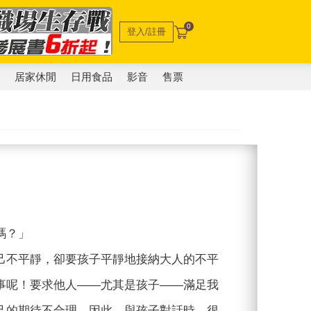
0
登入/註冊
電
居家休閒
日用食品
影音
售票
嗎？」
己不平靜，卻要孩子平靜地接納大人的不平
事呢！要求他人——尤其是孩子——滿足我
己的期待不合理。因此，與孩子對話時，很