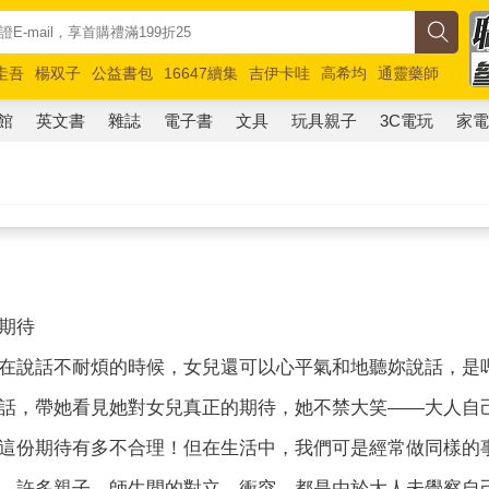
圭吾
楊双子
公益書包
16647續集
吉伊卡哇
高希均
通靈藥師
路邊攤新作
馬斯克
玩具總動員5
超慢跑
館
英文書
雜誌
電子書
文具
玩具親子
3C電玩
家
期待
在說話不耐煩的時候，女兒還可以心平氣和地聽妳說話，是
話，帶她看見她對女兒真正的期待，她不禁大笑——大人自
這份期待有多不合理！但在生活中，我們可是經常做同樣的
。許多親子、師生間的對立、衝突，都是由於大人未覺察自