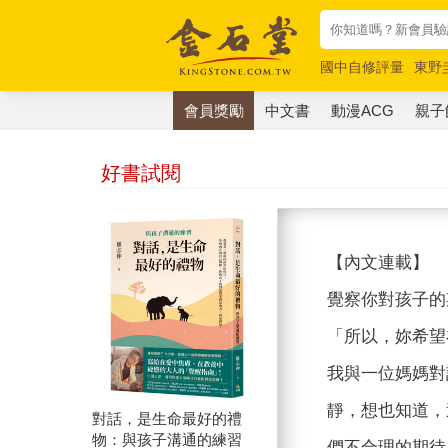
國中自修評量
東野
唯紅花綻放
奧德賽
會員獎勵
中文書
動漫ACG
親子
好書試閱
【內文連載】
覺察你對孩子的
「所以，妳希望
我與一位媽媽對
靜，想也知道，
對話，是生命最好的禮
物：與孩子溝通的練習
們不合理的期待