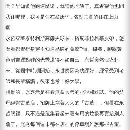
嗎？早知道他跑這麼遠，就請他吃飯了。真希望他也問
我住哪裡，我可是住在盆唐**，名副其實的住在上面
啊。
永哲穿著泰特利斯高爾夫球衣，搭配菲拉格慕皮帶，怎
麼看都覺得身穿不知名品牌的寬鬆T恤、棉褲，腳踩黃
色耐吉運動鞋的光秀過得不如自己。永哲突然愧疚起
來。從國中時期開始，永哲便因為功課好，經常受到老
師和長輩稱讚，後來也考上好大學。
相反的，光秀老是在看無益大考的小說和雜誌。他的父
母經營古董店，招牌上寫著大大的「古董」，但看在永
哲眼裡，只不過是蒐集看起來還有用的垃圾再賣給別人
罷了。光秀每個週末都在店裡的停車場維護那些古董。