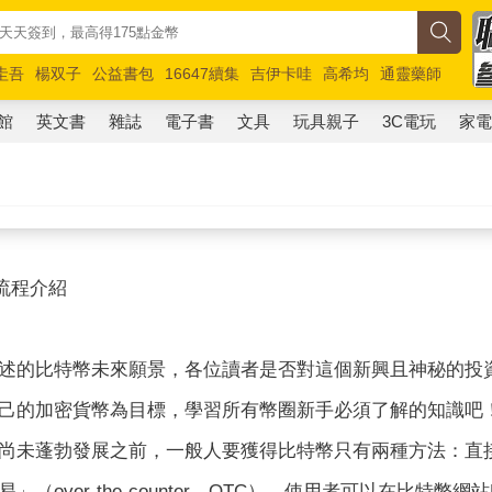
圭吾
楊双子
公益書包
16647續集
吉伊卡哇
高希均
通靈藥師
路邊攤新作
馬斯克
玩具總動員5
超慢跑
館
英文書
雜誌
電子書
文具
玩具親子
3C電玩
家
易流程介紹
述的比特幣未來願景，各位讀者是否對這個新興且神秘的投
己的加密貨幣為目標，學習所有幣圈新手必須了解的知識吧
尚未蓬勃發展之前，一般人要獲得比特幣只有兩種方法：直
（over-the-counter，OTC）。使用者可以在比特幣網站