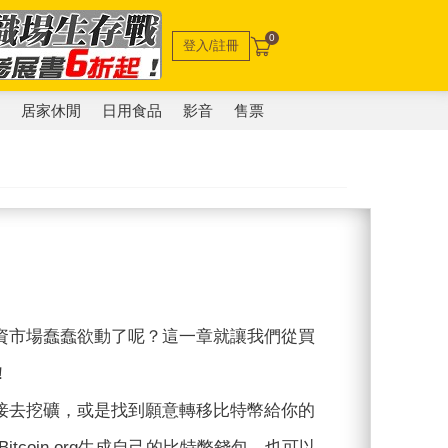
0
登入/註冊
電
居家休閒
日用食品
影音
售票
資市場蠢蠢欲動了呢？這一章就讓我們從買
！
接去挖礦，或是找到願意轉移比特幣給你的
Bitcoin.org生成自己的比特幣錢包，也可以