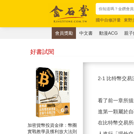
國中自修評量
東野
唯紅花綻放
奧德賽
會員獎勵
中文書
動漫ACG
親子
好書試閱
2-1 比特幣交
看了前一章所描
進第一顆屬於自
在比特幣交易所
加密貨幣投資金律：幣圈
實戰教學及獲利放大法則
人進行「場外交易」