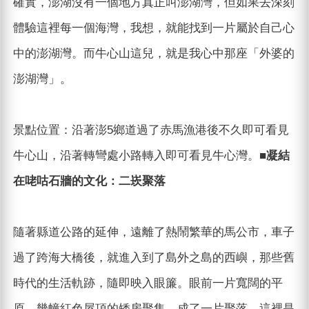
確實，澎湖沒有一個地方真正叫澎湖灣，但如果去深刻
體驗這裡每一個海灣，我想，就能找到一片屬於自己心
中的澎湖灣。而牛心山這兒，就是我心中那座「外婆的
澎湖灣」。
景點位置：沿著澎5鄉道過了赤馬漁港後不久即可看見
牛心山，沿著轉彎處小路轉入即可看見牛心灣。
■凝結
在咾咕石牆的文化：二崁聚落
隨著縣道公路的延伸，遠離了熱鬧繁華的馬公市，車子
過了跨海大橋後，就進入到了島外之島的西嶼，那些舊
時代的生活軌跡，隨即映入眼簾。眼前一片寬闊的平
原，幾幢紅色屋頂的矮房聚集，成了一片聚落，這裡是