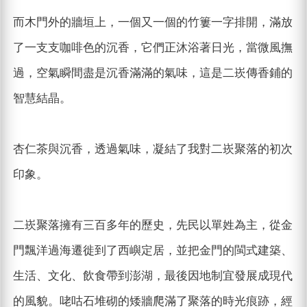
而木門外的牆垣上，一個又一個的竹簍一字排開，滿放
了一支支咖啡色的沉香，它們正沐浴著日光，當微風撫
過，空氣瞬間盡是沉香滿滿的氣味，這是二崁傳香鋪的
智慧結晶。
杏仁茶與沉香，透過氣味，凝結了我對二崁聚落的初次
印象。
二崁聚落擁有三百多年的歷史，先民以單姓為主，從金
門飄洋過海遷徙到了西嶼定居，並把金門的閩式建築、
生活、文化、飲食帶到澎湖，最後因地制宜發展成現代
的風貌。咾咕石堆砌的矮牆爬滿了聚落的時光痕跡，經