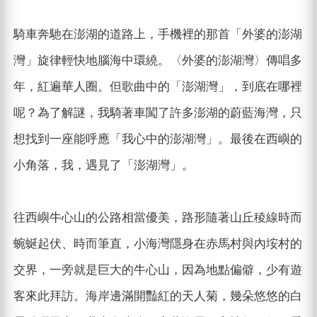
騎車奔馳在澎湖的道路上，手機裡的那首「外婆的澎湖
灣」旋律輕快地腦海中環繞。〈外婆的澎湖灣〉傳唱多
年，紅遍華人圈。但歌曲中的「澎湖灣」，到底在哪裡
呢？為了解謎，我騎著車闖了許多澎湖的蔚藍海灣，只
想找到一座能呼應「我心中的澎湖灣」。最後在西嶼的
小角落，我，遇見了「澎湖灣」。
往西嶼牛心山的公路相當優美，路形隨著山丘稜線時而
蜿蜒起伏、時而筆直，小海灣隱身在赤馬村與內垵村的
交界，一旁就是巨大的牛心山，因為地點偏僻，少有遊
客來此拜訪。海岸邊滿開豔紅的天人菊，幾朵悠悠的白