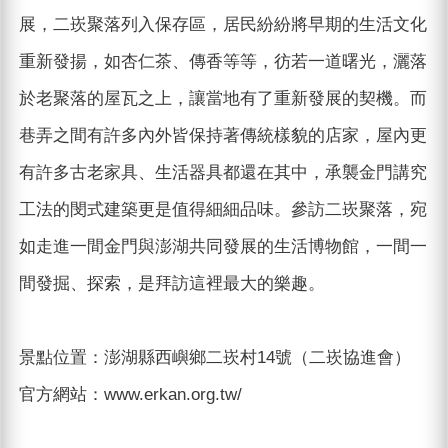
展，二崁聚落列入保存區，居民紛紛將早期的生活文化
重新發揚，如杏仁茶、傳香等等，彷若一道曙光，灑落
於老聚落的屋瓦之上，讓當地有了重新發展的契機。而
巷弄之間有許多內外皆保持著傳統樣貌的店家，屋內更
有許多古老家具、生活器具都還在其中，承襲金門講究
工法的閔式建築更是值得細細品味。參訪二崁聚落，宛
如走進一間金門與澎湖共同發展的生活博物館，一間一
間發掘、探索，是拜訪這裡最大的樂趣。
景點位置：澎湖縣西嶼鄉二崁村14號（二崁協進會）
官方網站：www.erkan.org.tw/