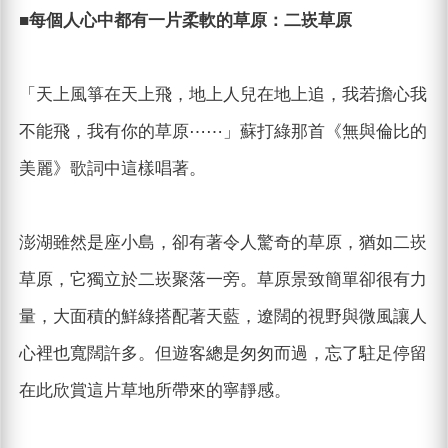
■每個人心中都有一片柔軟的草原：二崁草原
「天上風箏在天上飛，地上人兒在地上追，我若擔心我
不能飛，我有你的草原⋯⋯」蘇打綠那首《無與倫比的
美麗》歌詞中這樣唱著。
澎湖雖然是座小島，卻有著令人驚奇的草原，猶如二崁
草原，它獨立於二崁聚落一旁。草原景致簡單卻很有力
量，大面積的鮮綠搭配著天藍，遼闊的視野與微風讓人
心裡也寬闊許多。但遊客總是匆匆而過，忘了駐足停留
在此欣賞這片草地所帶來的寧靜感。