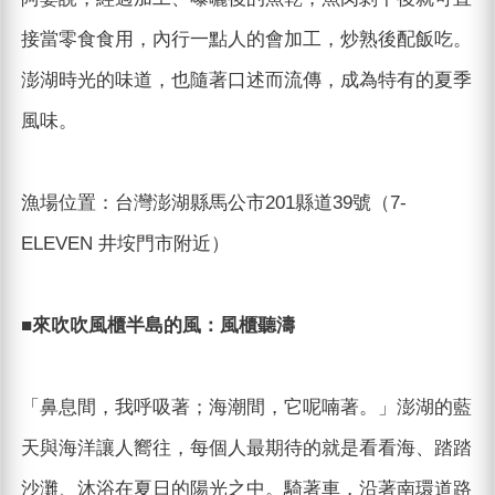
接當零食食用，內行一點人的會加工，炒熟後配飯吃。
澎湖時光的味道，也隨著口述而流傳，成為特有的夏季
風味。
漁場位置：台灣澎湖縣馬公市201縣道39號（7-
ELEVEN 井垵門市附近）
■來吹吹風櫃半島的風：風櫃聽濤
「鼻息間，我呼吸著；海潮間，它呢喃著。」澎湖的藍
天與海洋讓人嚮往，每個人最期待的就是看看海、踏踏
沙灘、沐浴在夏日的陽光之中。騎著車，沿著南環道路