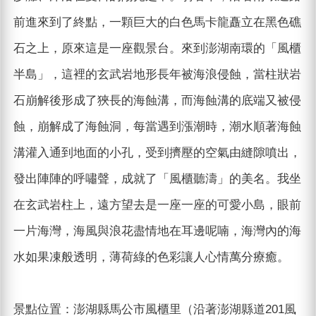
前進來到了終點，一顆巨大的白色馬卡龍矗立在黑色礁
石之上，原來這是一座觀景台。來到澎湖南環的「風櫃
半島」，這裡的玄武岩地形長年被海浪侵蝕，當柱狀岩
石崩解後形成了狹長的海蝕溝，而海蝕溝的底端又被侵
蝕，崩解成了海蝕洞，每當遇到漲潮時，潮水順著海蝕
溝灌入通到地面的小孔，受到擠壓的空氣由縫隙噴出，
發出陣陣的呼嘯聲，成就了「風櫃聽濤」的美名。我坐
在玄武岩柱上，遠方望去是一座一座的可愛小島，眼前
一片海灣，海風與浪花盡情地在耳邊呢喃，海灣內的海
水如果凍般透明，薄荷綠的色彩讓人心情萬分療癒。
景點位置：澎湖縣馬公市風櫃里（沿著澎湖縣道201風