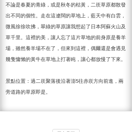
不論是春夏的青綠，或是秋冬的枯黃，二崁草原都散發
出不同的個性。走在這遼闊的草地上，藍天中有白雲，
微風徐徐吹拂，翠綠的草原讓我想起了日本阿蘇火山及
草千里。這裡的美，讓人忘了這片草地的前身原是養羊
場，雖然養羊場不在了，但來到這裡，偶爾還是會遇見
幾隻慵懶的黃牛在草地上打著盹，讓心都放慢了下來。
景點位置：過二崁聚落後沿著澎5往赤崁方向前進，兩
旁道路的草原即是。