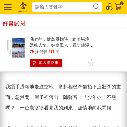
0
好書試閱
我們的，離島風物詩：絕美祕境、
溫煦人情、好食風光，尋訪純淨的
島嶼映像
79
折
特價
277
元
加入購物車
我躡手躡腳地走進空地，拿起相機準備拍下這壯闊的畫
面，忽然間，屋子裡傳出一陣聲音：「少年欸！不熱
嗎？」一位老婆婆看見我的到來，熱情地向我問候。