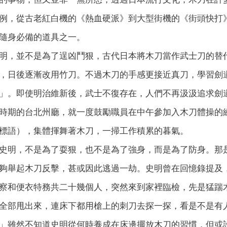
例，從古老紅白機的《熱血硬派》到大型街機的《街頭快打
隨身必備的道具之一。
明，並不是為了逞凶鬥狠，古代日本將木刀當作武士刀的替
，日後逐漸改用竹刀。不過木刀的手感更接近真刀，學習劍
」。即使明治維新後，武士不復存在，人們不再汲汲追求劍
時期的台北州廳，就一度鼓勵職員在中午參加入木刀體操的
標語），集體揮舞著木刀，一掃工作積累的暮氣。
史明，不是為了耍狠，也不是為了強身，而是為了防身。那
夠舉起木刀反擊，甚或因此逃過一劫。史明曾在回憶錄提及
察和便衣特務共二十幾個人，突然來到家裡臨檢，先是猛踹
全部甩出來，連床下都用槍上的刺刀去探一探，看是不是有
」雖然不知道史明從何時養成在床邊擺放木刀的習慣，但或