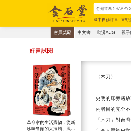
國中自修評量
東野
唯紅花綻放
奧德賽
會員獎勵
中文書
動漫ACG
親子
好書試閱
〈木刀〉
史明的床旁邊放
兩者目的完全不
「木刀」對台灣
革命家的生活寶物：從新
珍味餐館的大滷麵、鳳飛
完全不屬於日常