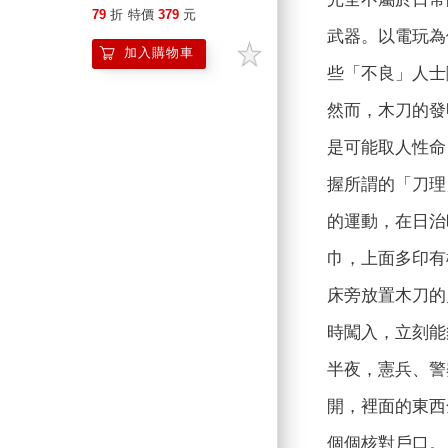
飛的Mixtape再到床頭的
79
折
特價
379
元
木劍，閱讀史明的人生故
武器。以電玩為
加入購物車
事
些「不良」人士
然而，木刀的發
是可能取人性命
握所謂的「刀理
的運動，在日治
巾，上面多印有
床旁放置木刀的
時闖入，立刻能
半夜，憲兵、警
開，裡面的東西
個個核對戶口。