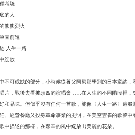
種考驗
底的人
的熊熊烈火
筆直前進
馳 人生一路
中綻放
中不可或缺的部分，小時候從養父阿舅那學到的日本童謠，
唱片，戰後去看披頭四的演唱會……在人生的不同階段裡，
好和品味。但似乎沒有任何一首歌，能像〈人生一路〉這般
飪、經營餐廳又投身革命事業的史明，在美空雲雀的歌聲中
歌中描述的那樣，在艱辛的風中綻放出美麗的花朵。