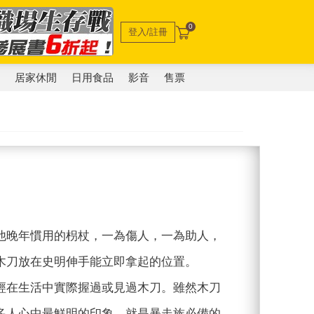
0
登入/註冊
電
居家休閒
日用食品
影音
售票
他晚年慣用的枴杖，一為傷人，一為助人，
木刀放在史明伸手能立即拿起的位置。
經在生活中實際握過或見過木刀。雖然木刀
多人心中最鮮明的印象，就是暴走族必備的