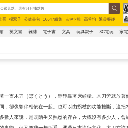
圭吾
楊双子
公益書包
16647續集
吉伊卡哇
高希均
通靈藥師
路邊攤新作
馬斯克
玩具總動員5
超慢跑
館
英文書
雜誌
電子書
文具
玩具親子
3C電玩
家
著一支木刀（ぼくとう），靜靜靠著床頭櫃。木刀旁就放著
同，卻像夥伴相依在一起。也可以由拐杖的功能推斷，這把
多數人來說，是既陌生又熟悉的存在，大概沒有多少人，曾
的事物，但又並非一無所悉，透過日本流行文化，木刀在許