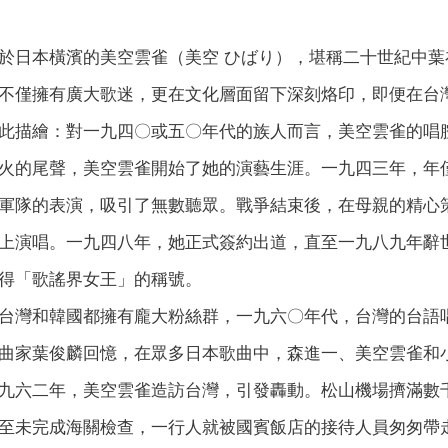
於日本橫濱的美空雲雀（美空 ひばり），堪稱二十世紀中
不僅擁有廣大歌迷，更在文化層面留下深刻烙印，即便在台
此描繪：對一九四〇或五〇年代的族人而言，美空雲雀的唱
火的尾聲，美空雲雀開始了她的演藝生涯。一九四三年，年
軍隊的表演，吸引了無數聽眾。戰爭結束後，在母親的精心
上演唱。一九四八年，她正式簽約出道，直至一九八九年辭
得「歌謠界女王」的稱號。
台灣和韓國都擁有龐大粉絲群，一九六〇年代，台灣的台語
曲家葉俊麟回憶，在眾多日本歌曲中，森進一、美空雲雀和
九六二年，美空雲雀造訪台灣，引發轟動。松山機場擠滿數
至未完成海關檢查，一行人就被國賓飯店的接待人員匆匆帶