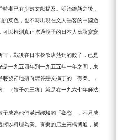
戶時期已有少數文獻提及。明治維新之後，
到的菜色，也不時出現在文人墨客的中國遊
，可以推測真正吃過餃子的日本人應該寥寥
所言，戰後在日本餐飲店熱銷的餃子，已是
光是一九五四年到一九五五年一年之間，東
半將發祥地指向澀谷戀文橫丁的「有樂」，
將」（餃子の王将）就是在一九六七年師法
餃子成為他們滿洲經驗的「鄉愁」，不只成
選擇以料理為業。有樂的店主高橋博通，就