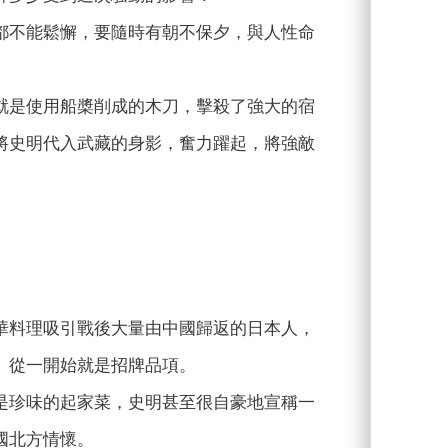
都不能鬆懈，要隨時有朝不保夕，與人性命
就是使用船槳削成的木刀，擊殺了強大的宿
將史明代入武藏的身影，奮力躍起，將強敵
華料理吸引戰後大量由中國歸返的日本人，
」從一開始就是招牌品項。
是珍味的起家菜，史明甚至很自豪地宣稱一
國北方情懷。