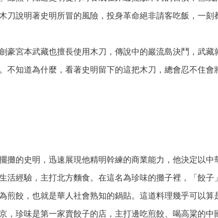
木刀說明著史明所冒的風險，投身革命絕非請客吃飯，一刻
劍豪宮本武藏也擅長使用木刀，傳說中的巖流島決鬥，武藏
。不知道為什麼，看著史明留下的這把木刀，總會忍不住會
擺攤的史明，迅速展現他精明幹練的商業能力，他決定以中
生活經驗，主打北方麵食。在這名為珍味的攤子裡，「餃子
為煎餃，也就是華人社會熟知的鍋貼。這道料理幾乎可以算
京，珍味是第一家賣餃子的店，主打邊吃煎餃、喝高粱的中