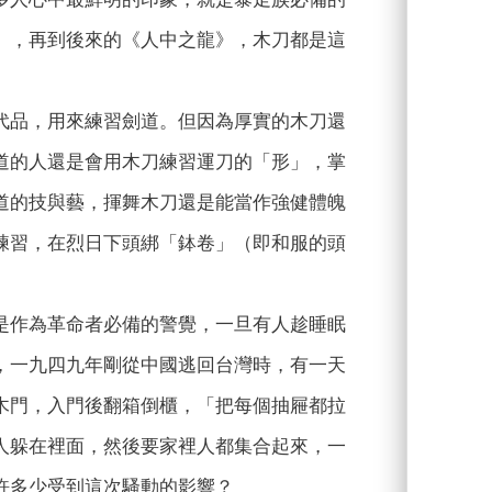
》，再到後來的《人中之龍》，木刀都是這
代品，用來練習劍道。但因為厚實的木刀還
道的人還是會用木刀練習運刀的「形」，掌
道的技與藝，揮舞木刀還是能當作強健體魄
練習，在烈日下頭綁「鉢卷」（即和服的頭
是作為革命者必備的警覺，一旦有人趁睡眠
，一九四九年剛從中國逃回台灣時，有一天
木門，入門後翻箱倒櫃，「把每個抽屜都拉
人躲在裡面，然後要家裡人都集合起來，一
許多少受到這次騷動的影響？