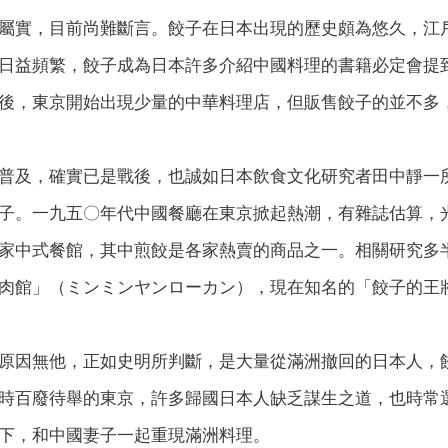
屬實，目前尚難斷言。餃子在日本出現的歷史頗為悠久，江
日益頻繁，餃子成為日本許多介紹中國料理的書籍必定會提
後，東京開始出現少量的中華料理店，但販售餃子的並不多
普及，確實已是戰後，也誠如日本飲食文化研究者田中靜一
子。一九五〇年代中國餐廳在東京掀起熱潮，有雜誌估算，
家中式餐館，其中煎餃是各家熱賣的商品之一。相關研究多
肉館」（ミンミンヤンローカン），現在知名的「餃子的王
原因無他，正如史明所判斷，是大量從滿洲撤回的日本人，
時百廢待舉的東京，許多歸國日本人缺乏謀生之道，也時常
下，和中國妻子一起重現滿洲料理。