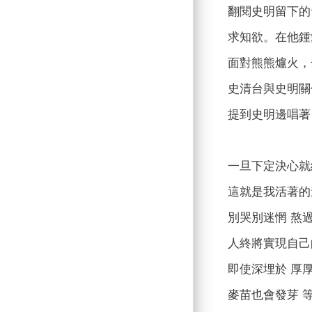
翻閱史明留下的
求知欲。在他鍾
面對熊熊爐火，
史清台與史明關
提到史明邊唱著
一旦下定決心就
這就是我活著的
別哭別迷惘 熬
人終將實現自己
即使深埋於 厚
麥苗也會發芽 