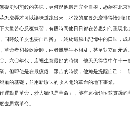
無礙史明煎餃的美味，更何況他還是完全自學，憑藉在北京
蒜怎麼弄才可以讓味道跑出來，水餃的皮要怎麼擀得恰到好
下大量苦心反覆練習，有段時間他日日都在苦思如何重現北
，同時餃子皮也要自己擀」，終於還原出記憶中的口味，成
，革命者和餐飲廚師，兩者風馬牛不相及，甚至對立而矛盾
〇、六〇年代，店裡生意最好的時候，他天天得從中午十一
業。但即使是在最疲倦、艱苦的時候，他總是提醒自己：「
餐廳的基礎，並用新珍味的收入開始革命的地下事業。
作運動是革命，炒大麵也是革命」，能有這樣領悟並實踐的
度去思索革命。