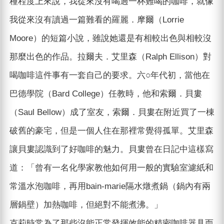
種程度上來說，我從來沒有喝過一杯難喝的咖啡，就像
我從來沒有讀過一篇難看的羅麗．摩爾（Lorrie
Moore）的短篇小說，雖說她還是有相較出色與相較沒
那麼出色的作品。拉爾夫．艾里森（Ralph Ellison）對
喝咖啡這件事有一套自己的要求。六○年代初，當他在
巴德學院（Bard College）任教時，他和索爾．貝婁
（Saul Bellow）成了室友，索爾．貝婁在附近買了一棟
破舊的豪宅，但是一個人住在那裡常覺得孤單。艾里森
讓貝婁認識到了好咖啡的魅力。貝婁曾在日記中這樣寫
道：「曾有一名化學家教他如何用一般的實驗室濾紙和
常溫水泡咖啡，再用bain-marie隔水燉煮鍋（鍋內有兩
層鍋壁）加熱咖啡，但絕對不能煮沸。」
克莉時常為了那些沒能正常發揮效能的精密咖啡器具而