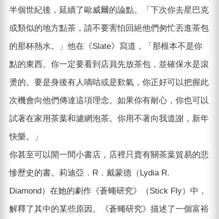
半個世紀後，延續了歐威爾的論點。「下次你去星巴克
或類似的地方點茶，請不要害怕回絕他們匆忙丟進茶包
的那杯熱水。」他在《Slate》寫道，「那根本不是你
點的東西。你一定要看到店員先放茶包，並確保水是滾
燙的。要是身後有人嘀咕或是歎氣，你正好可以把握此
次機會向他們傳達這項理念。如果你有耐心，你也可以
試著在家用茶葉和濾網泡茶。你用不著向我道謝，新年
快樂。」
你甚至可以開一間小書店，店裡只賣有關茶葉貿易的悲
慘歷史的書。莉迪亞．R．戴蒙德（Lydia R.
Diamond）在她的劇作《蒼蠅研究》（Stick Fly）中，
解釋了其中的某些原因。《蒼蠅研究》描述了一個富裕