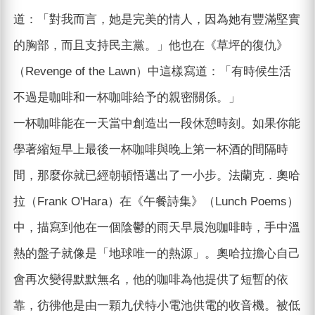
道：「對我而言，她是完美的情人，因為她有豐滿堅實
的胸部，而且支持民主黨。」他也在《草坪的復仇》
（Revenge of the Lawn）中這樣寫道：「有時候生活
不過是咖啡和一杯咖啡給予的親密關係。」
一杯咖啡能在一天當中創造出一段休憩時刻。如果你能
學著縮短早上最後一杯咖啡與晚上第一杯酒的間隔時
間，那麼你就已經朝頓悟邁出了一小步。法蘭克．奧哈
拉（Frank O'Hara）在《午餐詩集》（Lunch Poems）
中，描寫到他在一個陰鬱的雨天早晨泡咖啡時，手中溫
熱的盤子就像是「地球唯一的熱源」。奧哈拉擔心自己
會再次變得默默無名，他的咖啡為他提供了短暫的依
靠，彷彿他是由一顆九伏特小電池供電的收音機。被低