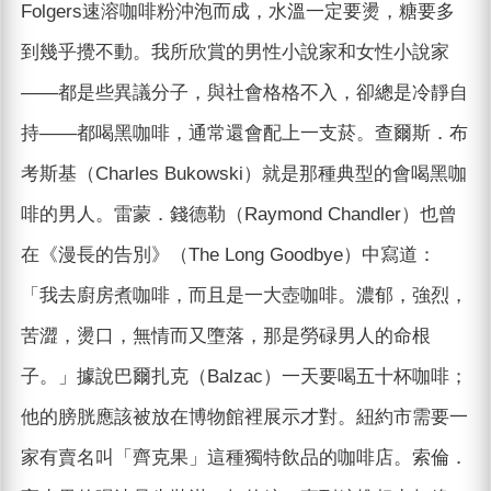
Folgers速溶咖啡粉沖泡而成，水溫一定要燙，糖要多
到幾乎攪不動。我所欣賞的男性小說家和女性小說家
——都是些異議分子，與社會格格不入，卻總是冷靜自
持——都喝黑咖啡，通常還會配上一支菸。查爾斯．布
考斯基（Charles Bukowski）就是那種典型的會喝黑咖
啡的男人。雷蒙．錢德勒（Raymond Chandler）也曾
在《漫長的告別》（The Long Goodbye）中寫道：
「我去廚房煮咖啡，而且是一大壺咖啡。濃郁，強烈，
苦澀，燙口，無情而又墮落，那是勞碌男人的命根
子。」據說巴爾扎克（Balzac）一天要喝五十杯咖啡；
他的膀胱應該被放在博物館裡展示才對。紐約市需要一
家有賣名叫「齊克果」這種獨特飲品的咖啡店。索倫．