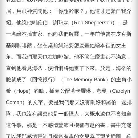
眉，用眼神質問他：「你想幹嘛？」他這才趕緊自我介
紹。他說他叫羅伯．謝珀森（Rob Shepperson），是
一名繪本插畫家。他向我們解釋，一年前他曾在皮克斯
基爾咖啡館，坐在桌前糾結要怎麼畫他繪本裡的女主
角。而我們那天也在咖啡館。他不管怎麼畫都不滿意，
直到他看見海蒂，便悄悄將她畫了下來。於是，海蒂的
臉就成了《回憶銀行》（The Memory Bank）的主角小
希（Hope）的臉，插圖旁配著卡羅琳．考曼（Carolyn
Coman）的文字。要是我們那天沒有剛好和羅伯一起排
隊，我也沒有誤會他是一個怪人，大概永遠也不會知道
這件事。那是一本感情豐沛且機智有趣的書，書中充滿
了以我那感情豐沛且機智有趣的女兒為原型的插圖。羅