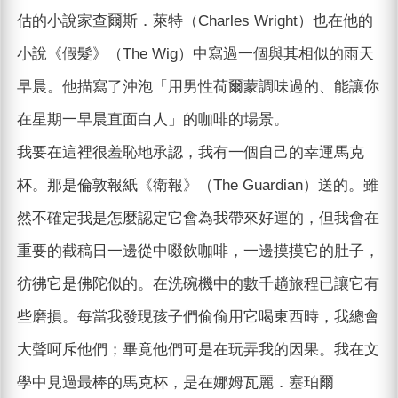
估的小說家查爾斯．萊特（Charles Wright）也在他的
小說《假髮》（The Wig）中寫過一個與其相似的雨天
早晨。他描寫了沖泡「用男性荷爾蒙調味過的、能讓你
在星期一早晨直面白人」的咖啡的場景。
我要在這裡很羞恥地承認，我有一個自己的幸運馬克
杯。那是倫敦報紙《衛報》（The Guardian）送的。雖
然不確定我是怎麼認定它會為我帶來好運的，但我會在
重要的截稿日一邊從中啜飲咖啡，一邊摸摸它的肚子，
彷彿它是佛陀似的。在洗碗機中的數千趟旅程已讓它有
些磨損。每當我發現孩子們偷偷用它喝東西時，我總會
大聲呵斥他們；畢竟他們可是在玩弄我的因果。我在文
學中見過最棒的馬克杯，是在娜姆瓦麗．塞珀爾