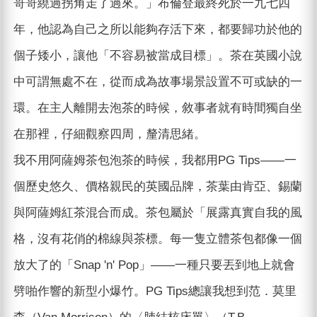
哥哥繞過拐角走了過來。」布倫登最終死於一九七四
年，他認為自己之所以能夠存活下來，都要歸功於他的
個子矮小，讓他「不容易被當成目標」。茶在英國小說
中可謂無處不在，從而成為故事場景設置不可或缺的一
環。在主人離開去泡茶的時候，敘事者就有時間獨自坐
在那裡，仔細觀察四周，釐清思緒。
我不用阿薩姆茶包泡茶的時候，我都用PG Tips——一
個歷史悠久、價格親民的英國品牌，茶葉由肯亞、錫蘭
與阿薩姆紅茶混合而成。茶包屬於「展露真實自我的風
格，沒有花俏的棉線與茶標。每一隻立體茶包都像一個
放大了的「Snap 'n' Pop」——一種只要丟到地上就會
劈啪作響的新型小爆竹。PG Tips總讓我想到范．莫里