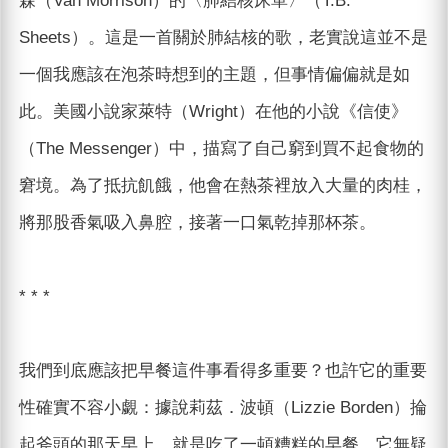
森（Van Morrison）的〈肺結核床單〉（T.B.
Sheets）。這是一首關於肺結核的歌，老實說這並不是
一個我應該在泡茶時想到的主題，但事情偏偏就是如
此。美國小說家萊特（Wright）在他的小說《信使》
（The Messenger）中，描寫了自己窮到買不起食物的
窘境。為了抵抗飢餓，他會在熱茶裡放入大量的肉桂，
將那股香氣吸入鼻腔，接著一口氣乾掉那杯茶。
* * *
我們到底應該把早餐這件事看得多重要？也許它的重要
性確實不容小覷：據說莉茲．波頓（Lizzie Borden）掄
起斧頭的那天早上，就是吃了一頓糟糕的早餐。它無疑