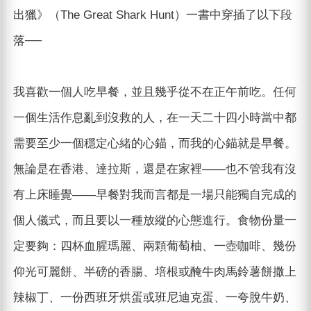
出獵》（The Great Shark Hunt）一書中穿插了以下段
落──
我喜歡一個人吃早餐，並且幾乎從不在正午前吃。任何
一個生活作息亂到沒救的人，在一天二十四小時當中都
需要至少一個穩定心緒的心錨，而我的心錨就是早餐。
無論是在香港、達拉斯，還是在家裡——也不管我有沒
有上床睡覺——早餐對我而言都是一場只能獨自完成的
個人儀式，而且要以一種放縱的心態進行。食物份量一
定要夠：四杯血腥瑪麗、兩顆葡萄柚、一壺咖啡、幾份
仰光可麗餅、半磅的香腸、培根或醃牛肉馬鈴薯餅撒上
辣椒丁、一份西班牙烘蛋或班尼迪克蛋、一夸脫牛奶、