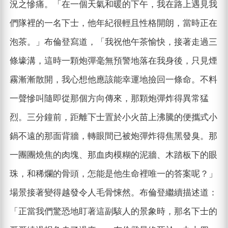
況之慘痛。「在一個天氣和暖的下午，我在路上遇見我
們隊裡的一名下士，他年紀很輕且性格開朗，當時正在
泡茶。」布倫登寫道，「我祝他午茶愉快，接著走過三
條壕溝，這時一顆炮彈毫無預警地落在我身後，只見煙
霧漸漸散開，我心想他應該能幸運地撿回一條命。不料
一聲慘叫隨即從那個方向傳來，那顆炮彈炸得異常猛
烈。三分鐘前，距離下士置於小火苗上沸騰的便攜式小
鍋不遠的那面背牆，轉眼間已被炮彈炸得焦黑發臭。那
一團團燒焦的肉塊、那血肉模糊的泥牆、木踏板下的眼
珠，和稀爛的骨頭，怎能是他生命裡唯一的答案呢？」
場景接著變得越發令人毛骨悚然。布倫登繼續描述道：
「正當我們驚恐地盯著這副駭人的景象時，那名下士的