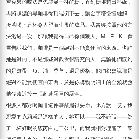
齊克果的喝法是先裝滿一杯的糖，直到糖堆超出杯緣，
再將超濃的黑咖啡從頂端倒下去，讓金字塔慢慢融解，
接著喝掉這杯令人望而生畏的成品。我曾經按照他的方
法泡過一次，那讓我覺得自己像個狼人。M．F．K．費
雪告訴我們，咖啡是一個絕對不能貪便宜的東西。也許
她是對的，不過那些對飲食很講究的人，無論他們談到
的是雞蛋、魚、油、香草，還是優格，他們都會說那是
絕對不能貪便宜的東西，於是你購物明細上的金額就會
越發趨近於一張超速罰單的罰金。
很多人都對喝咖啡這件事嚴肅得要命。比方說，哎，我
親愛的克莉就是這樣的人，她可以——我不誇張——為
了一杯好喝的馥芮白走三公里。而我就相對理智了。某