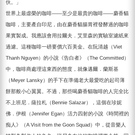
伙。」
世界上最虛榮的咖啡——至少是最貴的咖啡——麝香貓
咖啡，主要產自印尼，由在麝香貓腸胃裡發酵過的咖啡
果實製成。我應該會用拉爾夫．艾里森的實驗室濾紙來
過濾。這種咖啡一磅要價六百美金。在阮清越（Viet
Thanh Nguyen）的小說《告白者》（The Committed）
中，咖啡商處理這東西的態度，就像邁爾．蘭斯基
（Meyer Lansky）的手下在準備老大最愛吃的起司薄
餅那般小心翼翼。不過，那些喝麝香貓咖啡的人完全比
不上班尼．薩拉札（Bennie Salazar），這個在珍妮
佛．伊根（Jennifer Egan）活力四射的小說《時間裡的
痴人》（A Visit from the Goon Squad）中，從音樂人