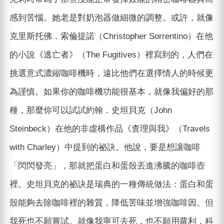
感到苦惱。她老是對奶泡器做細微的調整。或許，就像
克里斯托佛．索倫提諾（Christopher Sorrentino）在他
的小說《逃亡者》（The Fugitives）裡寫到的，人們在
挑選意式濃縮咖啡機時，遠比他們在選擇情人的時候更
為謹慎。如果你的咖啡機功能很基本，就像我偏好的那
種，那麼你可以試試約翰．史坦貝克（John
Steinbeck）在他的非虛構作品《查理與我》（Travels
with Charley）中提到的祕訣。他說，要是想讓咖啡
「閃閃發亮」，那就把蛋白和蛋殼丟進沸騰的咖啡壺
裡。史坦貝克的祕訣是瑞典的一種傳統做法：蛋白和蛋
殼能夠去除咖啡裡的雜質，降低苦味並增強咖啡因。但
我死也不願嘗試。就像我寧可去死，也不願用蘿利．科