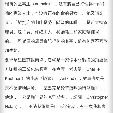
瑞典的互惠生（au pairs），沒有將自己打理得一絲不
苟的專業人士，也沒有正在約會的男女」。她又補充
道：「雜貨店的咖啡是勞工階級的咖啡——是給大樓管
理員、送貨員、修繕工人、餐廳雜工和家庭幫傭喝
的。」雜貨店的店員會記得你的名字，還有你喜不喜歡
加牛奶。
要抨擊星巴克很簡單，它就是一家假木材裝潢的頂級配
方咖啡的工業化供應商。在查理．考夫曼（Charlie
Kaufman）的小說《蟻類》（Antkind），敘事者更是
毫不留情地開嗆。「星巴克是給笨蛋喝的時髦咖啡，」
他說，「它是咖啡界的克里斯多夫．諾蘭（Christopher
Nolan）。」不過我得幫星巴克說句話，有一次我和家