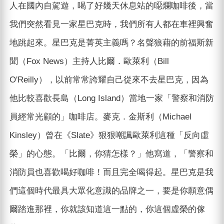
人在國內自駕遊，喝了好幾天休息站的噁爛咖啡後，當
我們突然看見一家星巴克時，我們所有人都在車裡興奮
地跳起來。星巴克是菁英主義嗎？名聲狼藉的前福斯新
聞（Fox News）主持人比爾．歐萊利（Bill
O'Reilly），以前常常誇耀自己從來不去星巴克，因為
他比較喜歡長島（Long Island）當地一家「警察和消防
員經常光顧的」咖啡店。麥克．金斯利（Michael
Kinsley）曾在《Slate》狠狠嘲諷歐萊利這種「反向虛
榮」的心態。「比爾，你猜怎樣？」他寫道，「警察和
消防員也喜歡喝好咖啡！而且完全喝得起。星巴克是我
們這個時代最具大眾化意識的品牌之一，要是你願意偶
爾踏進那裡，你就該知道這一點的，你這個虛榮的傢