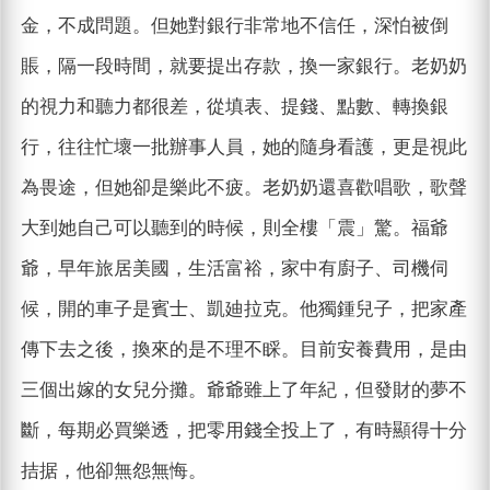
金，不成問題。但她對銀行非常地不信任，深怕被倒
賬，隔一段時間，就要提出存款，換一家銀行。老奶奶
的視力和聽力都很差，從填表、提錢、點數、轉換銀
行，往往忙壞一批辦事人員，她的隨身看護，更是視此
為畏途，但她卻是樂此不疲。老奶奶還喜歡唱歌，歌聲
大到她自己可以聽到的時候，則全樓「震」驚。福爺
爺，早年旅居美國，生活富裕，家中有廚子、司機伺
候，開的車子是賓士、凱廸拉克。他獨鍾兒子，把家產
傳下去之後，換來的是不理不睬。目前安養費用，是由
三個出嫁的女兒分攤。爺爺雖上了年紀，但發財的夢不
斷，每期必買樂透，把零用錢全投上了，有時顯得十分
拮据，他卻無怨無悔。