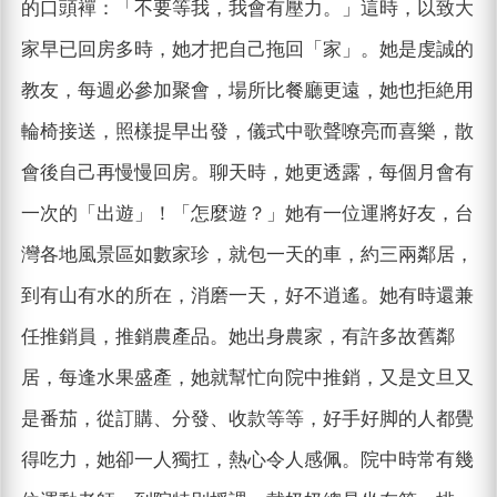
的口頭襌：「不要等我，我會有壓力。」這時，以致大
家早已回房多時，她才把自己拖回「家」。她是虔誠的
教友，每週必參加聚會，場所比餐廳更遠，她也拒絶用
輪椅接送，照樣提早出發，儀式中歌聲嘹亮而喜樂，散
會後自己再慢慢回房。聊天時，她更透露，每個月會有
一次的「出遊」！「怎麼遊？」她有一位運將好友，台
灣各地風景區如數家珍，就包一天的車，約三兩鄰居，
到有山有水的所在，消磨一天，好不逍遙。她有時還兼
任推銷員，推銷農產品。她出身農家，有許多故舊鄰
居，每逢水果盛產，她就幫忙向院中推銷，又是文旦又
是番茄，從訂購、分發、收款等等，好手好脚的人都覺
得吃力，她卻一人獨扛，熱心令人感佩。院中時常有幾