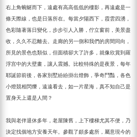
右上角蜿蜒而下，遠處有高高低低的樓影，再遠處是一
條天際線，也是日落所在。每當夕陽西下，霞雲四湧，
色彩隨著落日變化，步步引人入勝，佇立窗前，美景盡
收，久久不忍離去。走廊的另一側和我們的房間同向，
所見的景色也類似，但面積卻大了許多，就像欣賞到羅
浮宫中的大壁畫，讓人震撼。比較特殊的是夜景，每年
耶誕節前後，各家別墅紛紛掛出燈飾，爭奇鬥豔，各色
小燈競相閃爍，遠遠看去，如一片星海，真不知自己是
置身天上還是人間？
我與老伴退休多年，老屋陳舊，上下樓梯尤其不便，乃
決定找個地方安養天年。參觀了頗多處所，屬意現今的