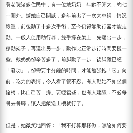
養老院諸多住民中，有一位戴奶奶，年齡不算大，約七
十開外。據她自己閒談，多年前出了一次大車禍，情況
嚴重，前後動了十多次手術，至今仍得靠助行器才能走
動。一般人使用助行器，雙手撐在架上，先邁出一步，
移動架子，再邁出另一步，動作比正常步行時間要慢一
些。戴奶奶卻辛苦多了，前脚動了一步，後脚雖已經
「發功」，卻需要半分鐘的時間，才能勉强拖「它」向
前，吃力的表情，令人看了很不忍。有人勸她不如坐個
輪椅，比自己苦「撐」要輕鬆些，也有人建議，不必每
餐去餐廳，讓人把飯送上樓就行了。
但是，她微笑地回答：「我不打算那樣做，無論如何要