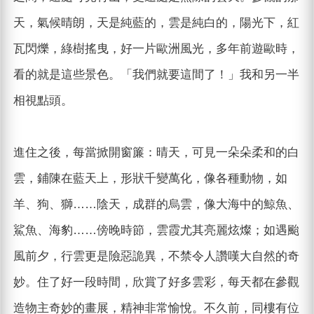
天，氣候晴朗，天是純藍的，雲是純白的，陽光下，紅
瓦閃爍，綠樹搖曳，好一片歐洲風光，多年前遊歐時，
看的就是這些景色。「我們就要這間了！」我和另一半
相視點頭。
進住之後，每當掀開窗簾：晴天，可見一朵朵柔和的白
雲，鋪陳在藍天上，形狀千變萬化，像各種動物，如
羊、狗、獅……陰天，成群的烏雲，像大海中的鯨魚、
鯊魚、海豹……傍晚時節，雲霞尤其亮麗炫燦；如遇颱
風前夕，行雲更是險惡詭異，不禁令人讚嘆大自然的奇
妙。住了好一段時間，欣賞了好多雲彩，每天都在參觀
造物主奇妙的畫展，精神非常愉悅。不久前，同樓有位