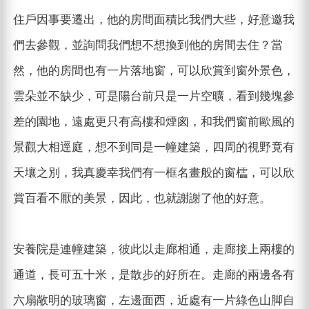
住戶因事要遷出，他的房間面積比我們大些，好意邀我
們去參觀，並詢問我們想不想換到他的房間去住？當
然，他的房間也有一片落地窗，可以欣賞到窗外景色，
雲朵並不缺少，可是陽台前只是一片空曠，看到幾塊參
差的園地，遠處更只有高樓和煙囪，和我們窗前歐風的
景觀大相逕庭，想不到同是一幢建築，四周的視野竟有
天壤之別，我真慶幸我們有一框名畫般的窗櫺，可以欣
賞百看不厭的美景，因此，也就謝謝了他的好意。
安養院是連幢建築，彼此以走廊相通，走廊接上兩樓的
通道，長可五十米，是散步的好所在。走廊的兩邊各有
六扇敞明的玻璃窗，左邊面西，近處有一片綠色山脚自