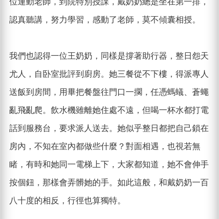
位運動老師，到院特別授課，戴奶奶總是坐在第一排，
認真聽講，努力學習，感動了老師，莫不傾囊相授。
我們也認得一位王奶奶，同樣是撐著助行器，整日怨天
尤人，自卧室批評到廚房。她三餐從不下樓，得派專人
送飯到房間，用畢把餐盤往門口一擱，任憑螞蟻、蒼蠅
亂飛亂爬。飲水機雖離她住處不遠，但喝一杯水都打電
話到服務台，要求派人送去。她似乎整日都把自己鎖在
房內，不知在室內都做些什麼？對面相遇，也視若無
睹，有時和她同一電梯上下，大家都知道，她不會伸手
按個鈕，那樣會弄髒她的手。如此這般，和戴奶奶一百
八十度的相反，行徑也算獨特。