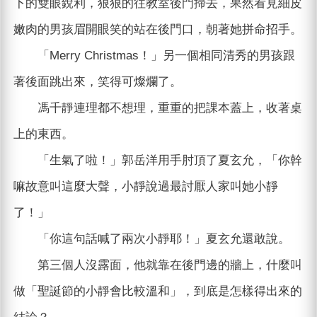
下的雙眼銳利，狠狠的往教室後門掃去，果然看見細皮
嫩肉的男孩眉開眼笑的站在後門口，朝著她拼命招手。
「Merry Christmas！」另一個相同清秀的男孩跟
著後面跳出來，笑得可燦爛了。
馮千靜連理都不想理，重重的把課本蓋上，收著桌
上的東西。
「生氣了啦！」郭岳洋用手肘頂了夏玄允，「你幹
嘛故意叫這麼大聲，小靜說過最討厭人家叫她小靜
了！」
「你這句話喊了兩次小靜耶！」夏玄允還敢說。
第三個人沒露面，他就靠在後門邊的牆上，什麼叫
做「聖誕節的小靜會比較溫和」，到底是怎樣得出來的