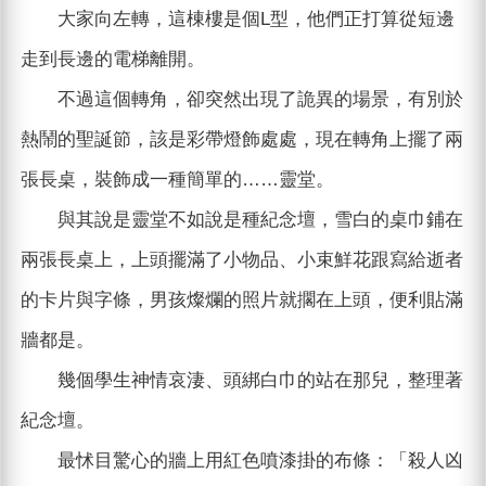
大家向左轉，這棟樓是個L型，他們正打算從短邊
走到長邊的電梯離開。
不過這個轉角，卻突然出現了詭異的場景，有別於
熱鬧的聖誕節，該是彩帶燈飾處處，現在轉角上擺了兩
張長桌，裝飾成一種簡單的……靈堂。
與其說是靈堂不如說是種紀念壇，雪白的桌巾鋪在
兩張長桌上，上頭擺滿了小物品、小束鮮花跟寫給逝者
的卡片與字條，男孩燦爛的照片就擱在上頭，便利貼滿
牆都是。
幾個學生神情哀淒、頭綁白巾的站在那兒，整理著
紀念壇。
最怵目驚心的牆上用紅色噴漆掛的布條：「殺人凶