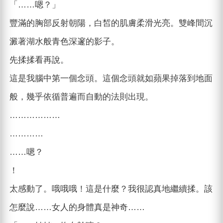
「……嗯？」
豐滿的胸部反射朝陽，白皙的肌膚柔滑光亮。雙峰間沉
澱著湖水般青色深邃的影子。
先揉揉看再說。
這是我腦中第一個念頭。這個念頭就如蘋果掉落到地面
般，幾乎依循普遍而自動的法則出現。
………………
…………
……嗯？
！
太感動了。哦哦哦！這是什麼？我很認真地繼續揉。該
怎麼說……女人的身體真是神奇……