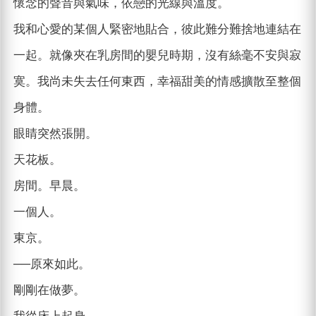
懷念的聲音與氣味，依戀的光線與溫度。
我和心愛的某個人緊密地貼合，彼此難分難捨地連結在
一起。就像夾在乳房間的嬰兒時期，沒有絲毫不安與寂
寞。我尚未失去任何東西，幸福甜美的情感擴散至整個
身體。
眼睛突然張開。
天花板。
房間。早晨。
一個人。
東京。
──原來如此。
剛剛在做夢。