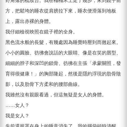
野角落的梳妝台。我在榻榻米上走了幾步，來到鏡子前
方，把鬆垮的睡衣從肩膀拉下來，睡衣便滑落到地板
上，露出赤裸的身體。
我仔細檢視映照在鏡子裡的全身。
黑色流水般的長髮，有幾處因為睡覺時壓到而翹起來。
小小的圓臉、彷彿會說話的大眼睛、像是在笑的唇型、
細細的脖子和深凹的鎖骨、彷彿在主張「承蒙關照，發
育得很健康！」的胸部隆起，然後是隱約浮現的肋骨陰
影，以及肋骨下方柔和的腰部曲線。
我雖然沒有親眼看過，但這無疑是女人的身體。
……女人？
我是女人？
先前還籠罩在身上的睡意消失了，我的腦袋頓時清醒，