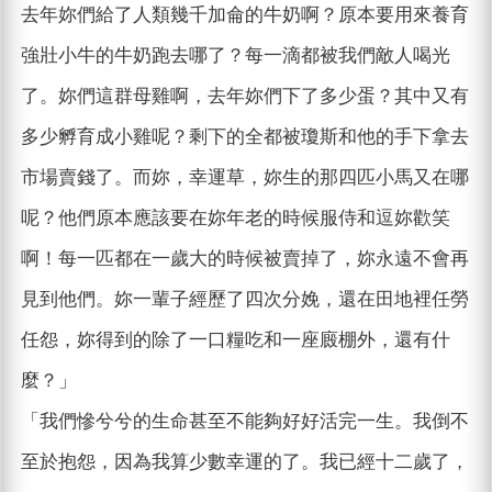
去年妳們給了人類幾千加侖的牛奶啊？原本要用來養育
強壯小牛的牛奶跑去哪了？每一滴都被我們敵人喝光
了。妳們這群母雞啊，去年妳們下了多少蛋？其中又有
多少孵育成小雞呢？剩下的全都被瓊斯和他的手下拿去
市場賣錢了。而妳，幸運草，妳生的那四匹小馬又在哪
呢？他們原本應該要在妳年老的時候服侍和逗妳歡笑
啊！每一匹都在一歲大的時候被賣掉了，妳永遠不會再
見到他們。妳一輩子經歷了四次分娩，還在田地裡任勞
任怨，妳得到的除了一口糧吃和一座廄棚外，還有什
麼？」
「我們慘兮兮的生命甚至不能夠好好活完一生。我倒不
至於抱怨，因為我算少數幸運的了。我已經十二歲了，