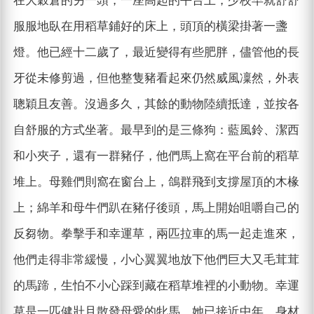
在大穀倉的另一頭，一座高起的平台上，少校早就舒舒
服服地臥在用稻草鋪好的床上，頭頂的橫梁掛著一盞
燈。他已經十二歲了，最近變得有些肥胖，儘管他的長
牙從未修剪過，但他整隻豬看起來仍然威風凜然，外表
聰穎且友善。沒過多久，其餘的動物陸續抵達，並按各
自舒服的方式坐著。最早到的是三條狗：藍風鈴、潔西
和小夾子，還有一群豬仔，他們馬上窩在平台前的稻草
堆上。母雞們則窩在窗台上，鴿群飛到支撐屋頂的木椽
上；綿羊和母牛們趴在豬仔後頭，馬上開始咀嚼自己的
反芻物。拳擊手和幸運草，兩匹拉車的馬一起走進來，
他們走得非常緩慢，小心翼翼地放下他們巨大又毛茸茸
的馬蹄，生怕不小心踩到藏在稻草堆裡的小動物。幸運
草是一匹健壯且散發母愛的牝馬，她已接近中年，身材