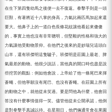
在生下第四隻幼馬之後便一去不復返。拳擊手則是一頭
巨獸，有著將近十八掌的身高，力氣比兩匹馬加起來還
要大。他鼻子上的一道白色長條花紋讓他看起來傻傻
的，事實上他也沒有非常聰明，但堅毅的性格和強大的
力氣讓他受動物景仰。在他們之後來的是妙瑞兒這頭白
山羊，還有班傑明這隻驢子。班傑明是莊園上最老、脾
氣最差的動物。他很少說話，當他真的開口時也盡是說
些挖苦的觀點：例如他會說，上帝給了他一條尾巴來揮
蒼蠅，但他寧願沒有尾巴、也沒有蒼蠅。在莊園上所有
的動物之中，就他從未笑過。要是問他為什麼，他會回
答沒有什麼事情值得一笑。儘管他從未公開承認，他倒
是對拳擊手真誠以待。在星期日，他們倆通常會在果園