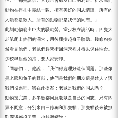
信。全都是謊話。人類只會顧及自己的利益。祈求我們
動物在掙扎中團結一致、擁有美好的同志情誼。所有的
人類都是敵人。所有的動物都是我們的同志。」
此刻動物發出巨大的騷動聲。當少校在說話時，四隻大
老鼠爬出他們的洞穴，用後腿撐起身子聆聽。幾條狗突
然看見他們，老鼠們趕緊衝回洞穴裡才得以保住性命。
少校舉起他的蹄，要大家安靜。
「同志們，」他說，「我們得處理好這個問題。那些像
是老鼠和兔子的野獸，他們是我們的朋友還是敵人？讓
我們投票吧。我在此提案：老鼠是我們的同志嗎？」
動物投完票，多半數都同意老鼠是自己的同志。只有四
票不同意，分別來自三條狗和那隻貓，那隻貓後來被抓
到兩邊都投了票。少校繼續說：