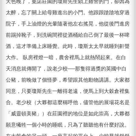
天色晚了，曼諾莊園的瓊斯先生鎖上雞舍的門，卻因為
太醉，忘了關上給母雞進出的小門。他踉踉蹌蹌地穿過
院子，手上油燈的光暈隨著他左右搖晃，他從後門進房
前踢掉靴子，到洗碗間裡從酒桶給自己倒了最後一杯啤
酒，這才準備上床睡覺。此時，瓊斯太太早就睡到鼾聲
大作。 臥房裡燈一暗，農舍裡馬上就熱鬧起來。在白
天消息就傳開了，說老少校──那隻得過獎的英國中白
公豬，前晚做了個怪夢，希望跟其他動物講講。大家都
同意，只要瓊斯先生一離得老遠，便馬上到大穀倉裡集
合。老少校（大夥都這麼稱呼他，儘管他的展場花名是
「威靈頓美豬」）在莊園裡的地位是如此崇高，大夥都
願意犧牲一個小時的睡眠，只為了聽聽他有什麼好說。