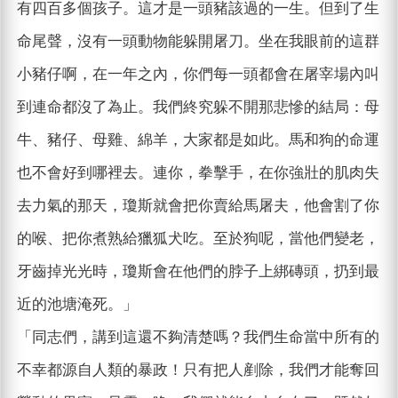
有四百多個孩子。這才是一頭豬該過的一生。但到了生
命尾聲，沒有一頭動物能躲開屠刀。坐在我眼前的這群
小豬仔啊，在一年之內，你們每一頭都會在屠宰場內叫
到連命都沒了為止。我們終究躲不開那悲慘的結局：母
牛、豬仔、母雞、綿羊，大家都是如此。馬和狗的命運
也不會好到哪裡去。連你，拳擊手，在你強壯的肌肉失
去力氣的那天，瓊斯就會把你賣給馬屠夫，他會割了你
的喉、把你煮熟給獵狐犬吃。至於狗呢，當他們變老，
牙齒掉光光時，瓊斯會在他們的脖子上綁磚頭，扔到最
近的池塘淹死。」
「同志們，講到這還不夠清楚嗎？我們生命當中所有的
不幸都源自人類的暴政！只有把人剷除，我們才能奪回