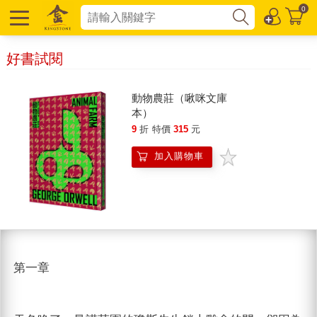
0
好書試閱
動物農莊（啾咪文庫
本）
9
折
特價
315
元
加入購物車
第一章