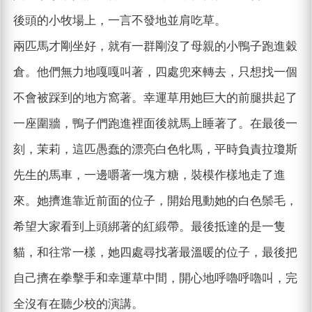
後頭的小牧場上，一言不發地並肩吃草。
兩匹馬才剛坐好，就有一群剛沒了母親的小鴨子跑進穀
倉。他們無力地嘎嘎叫著，四處兜來轉去，只想找一個
不會被踩到的地方窩著。幸運草用她巨大的前腿拱起了
一座圍牆，鴨子們跑進裡面後就馬上睡著了。在最後一
刻，茉莉，這匹愚蠢的漂亮白色牝馬，平時負責拉瓊斯
先生的馬車，一邊嚼著一塊方糖，裝模作樣地走了進
來。她擠進靠近前面的位子，開始甩動她的白色鬃毛，
希望大家看到上頭綁著的紅緞帶。最後抵達的是一隻
貓，和往常一樣，她四處尋找著最溫暖的位子，最後把
自己擠在拳擊手和幸運草中間，開心地呼嚕呼嚕叫，完
全沒有在聽少校的演講。