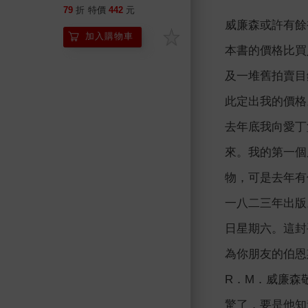
版】
79
折
特價
442
元
威廉森或許有餘
加入購物車
本書的價格比買
及一堆舊拍賣目
此定出我的價格
去年底我向愛丁
來。我的第一個
物，可是去年有位
一八二三年出版
日星期六。這封
為你朋友的伯恩
R．M．威廉森
驚了，要是他知道