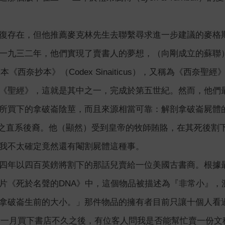
復存在，但他推薦麥克林先生去聯繫尋求進一步建議的麥格
一九三二年，他們實現了賣書人的夢想，（向剛成立的蘇聯）買下
一本《西奈抄本》（Codex Sinaiticus），又稱為《西奈聖經
《聖經》，這就是其中之一，完成於第五世紀。然而，他們
所買下的拿破崙陰莖，而且來源相當可靠：解剖拿破崙屍體的法蘭
rchi）之直系後裔。他（顯然）受到皇帝的牧師賄賂，在其死
我不太確定竟然還有閹割屍體這種事。
四年以四百英鎊將割下的那話兒賣給一位美國古書商。根據
片《死於名聲的DNA》中，這個物品被描述為『非常小』，
拿破崙生前的大小。」那件物品的擁有者目前只讓十個人看
十一月買下書店不久之後，有位客人問我是否能幫忙賣一份