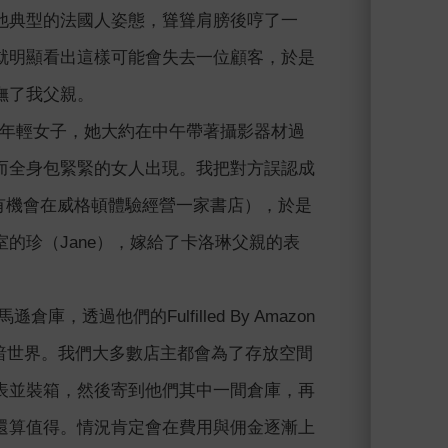
他典型的法國人姿態，聳聳肩膀後哼了一
就明顯看出這樣可能會失去一位顧客，於是
撫了我父親。
攝影師的年輕女子，她大約在中午帶著攝影器材過
而全身包緊緊的女人出現。我把對方誤認成
們有機會在威格頓體驗經營一家書店），於是
的珍（Jane），嫁給了卡洛琳父親的表
，透過他們的Fulfilled By Amazon
暗世界。我們大多數店主都會為了存放空間
表並裝箱，然後寄到他們其中一間倉庫，再
還算值得。情況肯定會在費用與佣金逐漸上