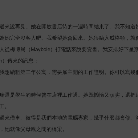
過來說再見。她在開放書店待的一週時間結束了。我不知道
為她完全沒客人吧。我希望她會回來。她很融入威格頓，就
人從梅博爾（Maybole）打電話來說要賣書。我安排好下星
idh）傳來的訊息：
我想續租第二年公寓，需要雇主開的工作證明。你可以寫幾
瑞還是學生的時候曾在店裡工作過。她既懶惰又頑劣，還把
工。
過來借車。彼得是我們本地的電腦專家，幾乎什麼都會修。
，她就像父母親之間的橋梁。