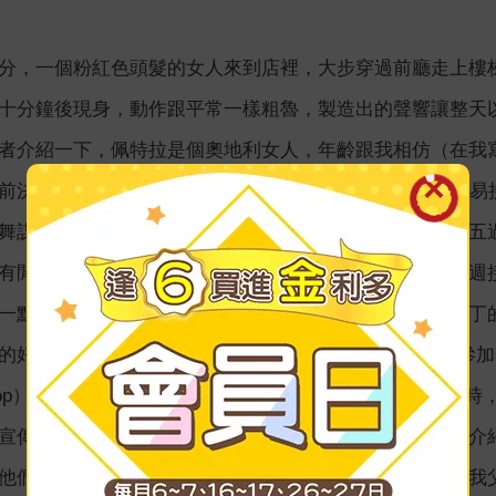
分，一個粉紅色頭髮的女人來到店裡，大步穿過前廳走上樓梯，
十分鐘後現身，動作跟平常一樣粗魯，製造出的聲響讓整天
者介紹一下，佩特拉是個奧地利女人，年齡跟我相仿（在我
前決定搬來加洛韋（Galloway）的。她很有魅力，非常
舞謀生，而她的教室就是我書店樓上的客廳。她每個星期五
有閒情逸致來上課。不過她從未因此受到打擊，就這樣一週
一點帶著母親裁短要給小屋用的窗簾過來。小屋是以前園丁
的好朋友卡蘿安（Carol-Ann）住進了那裡。我父親要去
 Dunlop）的本地農夫。我沒聽聞他過世的消息。父親正要離開時
宣傳事項（他們接手了本地的「犁人」酒吧）。我把他們介
他們帶來的改變。他問他們打算在菜單上提供哪種食物（我