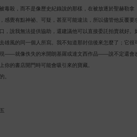
被毒殺，而不是像歷史紀錄說的那樣，在被放逐於聖赫勒拿（Sai
，感覺有點神祕、可疑，甚至可能違法，所以儘管他反覆要
口，說我無法提供協助，還建議他可以直接委託拍賣就好。
去雄風的同一個人所寫。我不知道那封信後來怎麼了；它很
現――就像佚失的米開朗基羅或達文西作品――說不定還會
上你的書店開門時可能會吸引來的寶藏。
的。
五