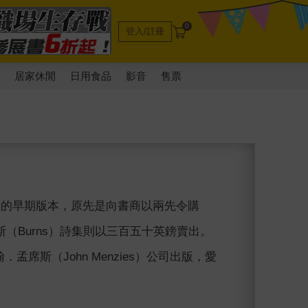
0
登入/註冊
電
居家休閒
日用食品
影音
售票
集的早期版本，原先是向書商以兩先令購
Burns）詩集則以三百五十英鎊賣出。
約翰．孟席斯（John Menzies）公司出版，愛