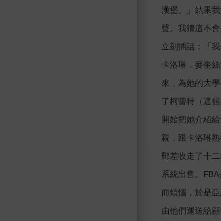
漢堡。」結果我
聲。我猜這不會
立刻插話：「我
卡洛琳．麥奎絲汀
來，為她的大學
了柯蕾特（這個
開始把她介紹給
親，跟卡洛琳熟
郵差收走了十二箱書
系統出售。FB
而煩惱，於是亞
由他們運送給顧