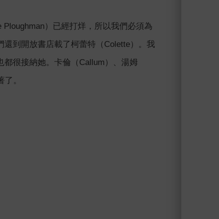
loughman）已經打烊，所以我們必須為
到開放書店載了柯蕾特（Colette）。我
很接納她。卡倫（Callum）、湯姆
著了。