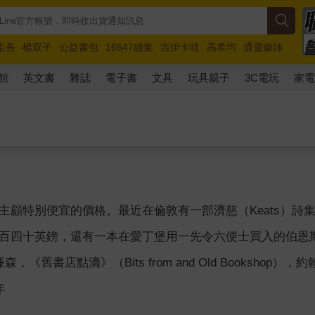
圭吾
楊双子
公益書包
16647續集
吉伊卡哇
高希均
通靈藥師
路邊攤新作
馬斯克
玩具總動員5
超慢跑
館
英文書
雜誌
電子書
文具
玩具親子
3C電玩
家
主顧特別便宜的價格。最近在倫敦有一部濟慈（Keats）詩
百四十英鎊，還有一本在愛丁堡用一先令六便士買入的伯恩斯（
，《舊書店點滴》（Bits from and Old Bookshop），
年