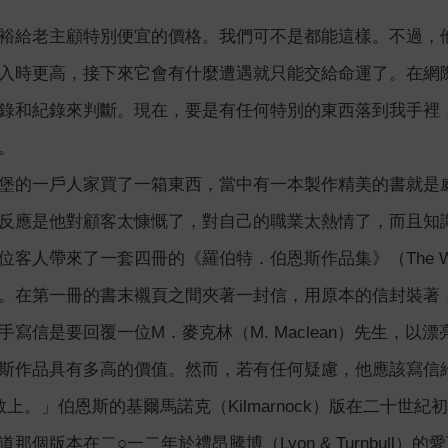
裕給老主顧特別便宜的價格。我們可不是都能這樣。不過，
入時更高，接下來它會有什麼遭遇就只能交給命運了。在網
錄和紀錄來判斷。現在，要是有任何特別的東西落到我手裡
。
堡的一戶人家買了一箱東西，當中有一本製作精美的書就是
反應是他對顧客太慷慨了，對自己的職業太熱情了，而且知
客人帶來了一套四冊的《羅伯特．伯恩斯作品集》（The Works 
。在第一冊的書末襯頁之間夾著一封信，用原本的信封裝著
手寫信是要回覆一位M．麥克林（M. Maclean）先生，
斯作品具有多高的價值。然而，若有任何疑慮，他應該寫信給倫敦
敬上。」伯恩斯的基爾馬諾克（Kilmarnock）版在二十世
那個版本在二○一二年於禮昂騰博（Lyon & Turnbull