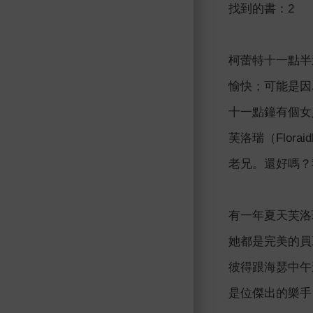
找到的書：2
柯蕾特十一點半
愉快；可能是因
十一點鐘有個女
芙洛瑞（Flora
老兄。還好嗎？
有一年夏天芙洛
她都是完美的員
彼得跟海瑟中午
是位傑出的樂手