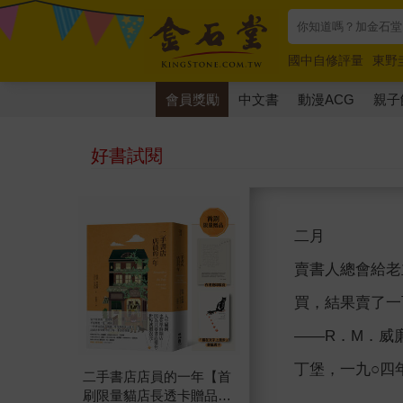
國中自修評量
東野
唯紅花綻放
奧德賽
會員獎勵
中文書
動漫ACG
親子
好書試閱
二月
賣書人總會給老
買，結果賣了一
――R．M．威廉森
丁堡，一九○四
二手書店店員的一年【首
刷限量貓店長透卡贈品