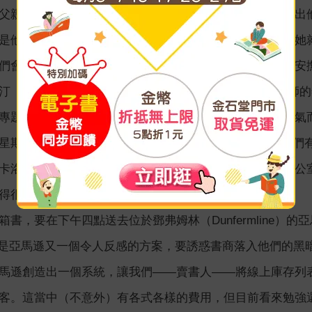
父親回答：「我不喜歡漢堡。還有什麼我能吃的？」班擺出
是他最後一次遇到這種對話。班的另一半凱蒂是德國人，她
們會為不吃漢堡的人提供雞翅跟其他東西。」這似乎稍微安
（Caroline McQuistin）是本地一位正在受訓成為
專題拍了三個小時的照片。她在這裡的時候，有個因為天氣
星期由她負責「開放書店」――這是一間Airbnb，能讓人
卡洛琳認識。結果那個人根本不是柯蕾特。她是圖書節辦公室
得很。真是太尷尬了。
，要在下午四點送去位於鄧弗姆林（Dunfermline）的亞馬遜倉庫
A是亞馬遜又一個令人反感的方案，要誘惑書商落入他們的黑
馬遜創造出一個系統，讓我們――賣書人――將線上庫存列
客。這當中（不意外）有各式各樣的費用，但目前看來勉強