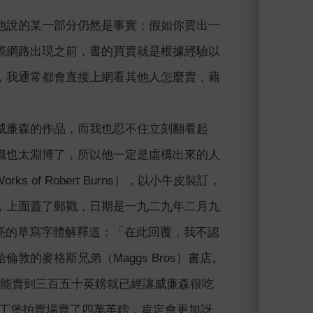
他說的某一部分仍然是事實；假如你賣出一
際網路出現之前，書的買賣就是根據經驗以
，我通常都會直接上網看其他人怎麼賣，藉
威廉森的作品，而我也忍不住立刻翻看起
識也太淵博了，所以他一定是虛構出來的人
of Robert Burns），以小牛皮裝訂，
，上面蓋了郵戳，日期是一九二九年二月九
以漂亮的草寫字體解釋道：「在此回覆，我不認
的麥格斯兄弟（Maggs Bros）書店。
紀初能賣到三百五十英鎊就已經讓威廉森很吃
）的愛丁堡拍賣場賣了四萬英鎊，肯定會更加訝