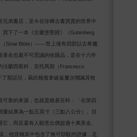
斯兄弟書店，至今在珍稀古書買賣的世界中
了一本《古騰堡聖經》（Gutenberg
》（Sinai Bible）――世上僅有四部以古希臘
最著名也最不可思議的收購品，是在十六年
西斯科．安托馬契（Francesco
後割下了那話兒，藉此報復拿破崙屢次嘲諷其牧
最可靠的來源，也就是維基百科：「在第四
測量結果為一點五英寸（三點八公分）。目
過它，而且還有人願意出價超過十萬美金。
文稿，他宣稱其中包含了無可辯駁的證據，足