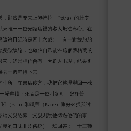
顯然是要去上佩特拉（Petra）的肚皮
以來唯一一位光臨店裡的客人無法專心。在
寫這篇日記時是四十六歲），有一對雙胞胎
容易接受陰謀論，也確信自己能在這個蘇格蘭的
過來，總是相信會有一大群人出現，結果也
接著一週堅持下去。
的住所，在書店後方，我把它整理變回一棟
參加一場葬禮：死者是一位叫麥可．鄧祿普
，班（Ben）和凱蒂（Katie）剛好來找我討
紹給父親認識，父親則說他聽過他們的事
父親的口味非常傳統）。班回答：「十三種