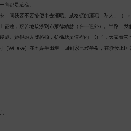
一向都是這樣。
來，問我要不要搭便車去酒吧。威格頓的酒吧「犁人」（The P
上征途，艱苦地跋涉到布萊德納赫（在一哩外）。半路上我們還
幾歲。她很融入威格頓，彷彿就是這裡的一分子，大家看來也都
可（Willeke）在七點半出現。回到家已經半夜，在沙發上睡
六