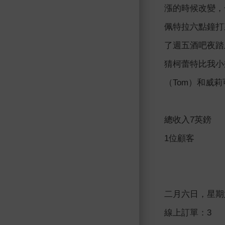
漲的時候改變，
佩特拉六點鐘打
了週五酒吧夜踏
猜柯蕾特比我小
（Tom）和威莉
總收入7英鎊
1位顧客
二月六日，星期
線上訂單：3